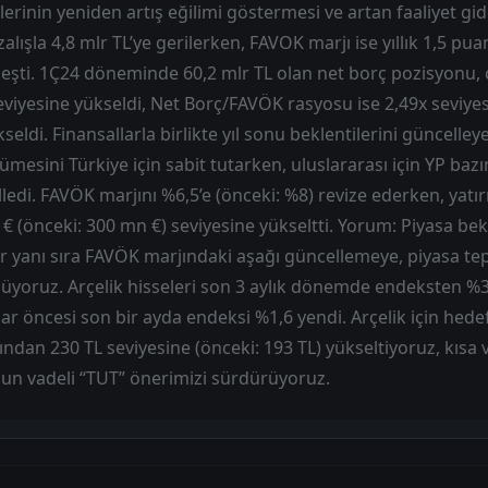
inin yeniden artış eğilimi göstermesi ve artan faaliyet gider
zalışla 4,8 mlr TL’ye gerilerken, FAVOK marjı ise yıllık 1,5 pu
eşti. 1Ç24 döneminde 60,2 mlr TL olan net borç pozisyonu, 
eviyesine yükseldi, Net Borç/FAVÖK rasyosu ise 2,49x seviy
eldi. Finansallarla birlikte yıl sonu beklentilerini güncelleyen
ümesini Türkiye için sabit tutarken, uluslararası için YP ba
ledi. FAVÖK marjını %6,5’e (önceki: %8) revize ederken, yatı
€ (önceki: 300 mn €) seviyesine yükseltti. Yorum: Piyasa bekl
r yanı sıra FAVÖK marjındaki aşağı güncellemeye, piyasa tep
üyoruz. Arçelik hisseleri son 3 aylık dönemde endeksten %3
lar öncesi son bir ayda endeksi %1,6 yendi. Arçelik için hede
dan 230 TL seviyesine (önceki: 193 TL) yükseltiyoruz, kısa 
uzun vadeli “TUT” önerimizi sürdürüyoruz.