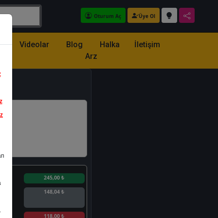
Oturum Aç
Üye Ol
z
Videolar
Blog
Halka
İletişim
Arz
z
z
iz
an
n
245,00 ₺
a
148,04 ₺
.
n
118,00 ₺