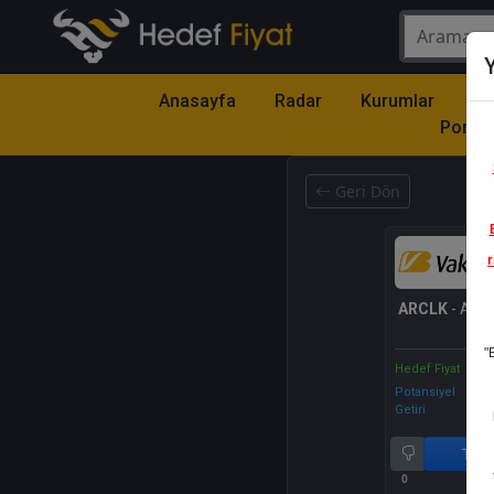
Y
Anasayfa
Radar
Kurumlar
Mo
Portfö
Geri Dön
r
ARCLK
- ARÇE
"
Hedef Fiyat
Potansiyel
Getiri
Tut
0