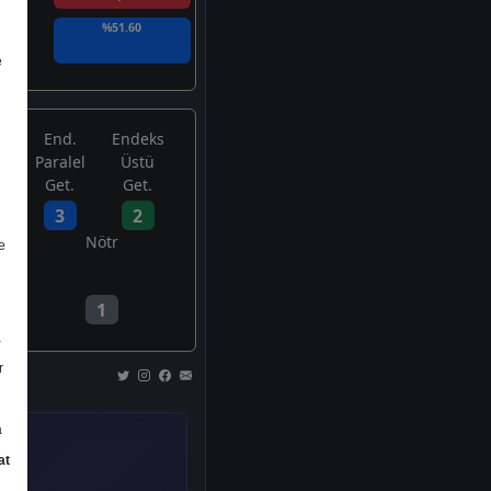
%51.60
e
End.
Endeks
Paralel
Üstü
Get.
Get.
3
2
Nötr
e
1
a
r
a
at