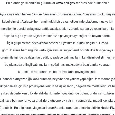
 Temmuz
Bu alanda yetkilendirilmiş kurumlar
www.spk.gov.tr
adresinde bulunabilir.
Ortalama Getiri
Potansiyeli
Ayrıca üye olan herkes "Kişisel Verilerin Korunması Kanunu" beyanımızı okumuş v
kabul etmiştir. Açılacak herhangi hukiki bir dava neticesinde platformumuz yetkili
merciler ile gerekli uzlaşmayı sağlayacaktır, lakin zorunlu şartlar ve resmi kurumlar
Al
Tut
dışında hiç bir yerde Kişisel Verilerinizin paylaşılmayacağını da beyan ederiz.
İlgili grup/internet sitesi/kanal hesabı bir yatırım kuruluşu değildir. Burada
6
4
Kurum Sayısı
gördükleriniz herhangi bir varlık için alım/satım yönlendirici nitelikte tavsiye veya
17
Tavsiye Yok
yorum niteliğinde paylaşımlar değildir, sadece yatırımcıların kendisini geliştirmesi, v
bu piyasada bilinçli yatırımcıların çoğalması maksadıyla bazı banka ve aracı
1
kurumların raporlarını ve hedef fiyatlarını paylaşmaktadır.
Finansal okuryazarlığa katkı sunmak, neye/neden yatırım yapıldığını tam manasıyl
okuyabilmek için işin profesyonellerinin bakış açılarını, değerleme modellerini ve bi
Çarşamba, 31 Temmuz 2024
şirketi değerlerken dikkate aldıkları kriterleri göz önünde bulundurabilirsiniz, lakin
yalnızca bu raporlar veya analizlere güvenerek yatırım yapmak sizi maddi kayıplar
akıf Yatırım
ARCLK
Hedef Fiyat
ğratabilir.. Bu bilgiler/paylaşımlar kurum&banka raporları olmakla birlikte
Hedef Fiy