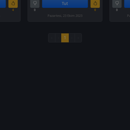
Tut
4
0
0
0
4
Pazartesi, 23 Ekim 2023
P
«
‹
1
›
»