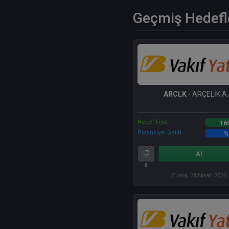
Geçmiş Hedefl
ARCLK
- ARÇELİK A.
Hedef Fiyat
16
Potansiyel Getiri
%
Al
0
Cuma, 24 Nisan 2026