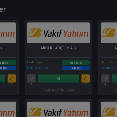
er
Ş.
ARCLK
- ARÇELİK A.Ş.
A
Hedef Fiyat
Hedef Fiyat
0.00 ₺
167.80 ₺
Potansiyel Getiri
Potansiyel G
0.00
%0.00
Al
0
0
1
0
Pazartesi, 27 Ekim 2025
P