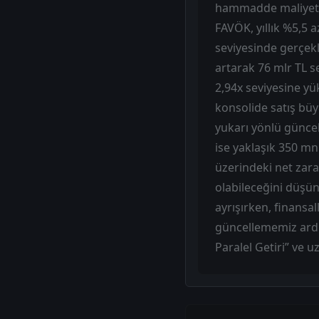
hammadde maliyetler
FAVÖK, yıllık %5,5 a
seviyesinde gerçekl
artarak 76 mlr TL s
2,94x seviyesine yüks
konsolide satış büy
yukarı yönlü güncel
ise yaklaşık 350 mn 
üzerindeki net zara
olabileceğini düşün
ayrışırken, finansal
güncellememiz ardın
Paralel Getiri” ve 