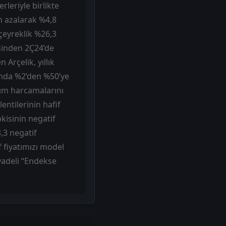
leriyle birlikte
an azalarak %4,8
çeyreklik %26,3
esinden 2Ç24’de
 Arçelik, yıllık
zında %2’den %50’ye
rım harcamalarını
entilerinin hafif
kisinin negatif
,3 negatif
f fiyatımızı model
vadeli “Endekse