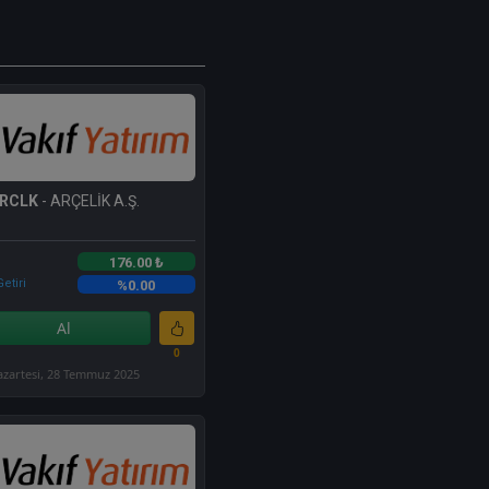
RCLK
- ARÇELİK A.Ş.
176.00 ₺
etiri
%0.00
Al
0
azartesi, 28 Temmuz 2025