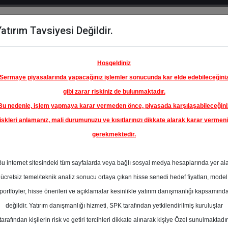
atırım Tavsiyesi Değildir.
del
Hisse
Öne
Raporlar
Partnerlerimi
y
Karşılaştır
Çıkanlar
Hoşgeldiniz
Sermaye piyasalarında yapacağınız işlemler sonucunda kar elde edebileceğini
gibi zarar riskiniz de bulunmaktadır.
Bu nedenle, işlem yapmaya karar vermeden önce, piyasada karşılaşabileceğini
iskleri anlamanız, mali durumunuzu ve kısıtlarınızı dikkate alarak karar vermen
gerekmektedir.
LİK A.Ş.
Bu internet sitesindeki tüm sayfalarda veya bağlı sosyal medya hesaplarında yer al
230.00 ₺
ücretsiz temel/teknik analiz sonucu ortaya çıkan hisse senedi hedef fiyatları, model
%0.00
En Yüksek Tahmi
portföyler, hisse önerileri ve açıklamalar kesinlikle yatırım danışmanlığı kapsamınd
Ortalama Fiyat
değildir. Yatırım danışmanlığı hizmeti, SPK tarafından yetkilendirilmiş kuruluşlar
Tahmini
tarafından kişilerin risk ve getiri tercihleri dikkate alınarak kişiye Özel sunulmaktadır
4
En Düşük Tahmi