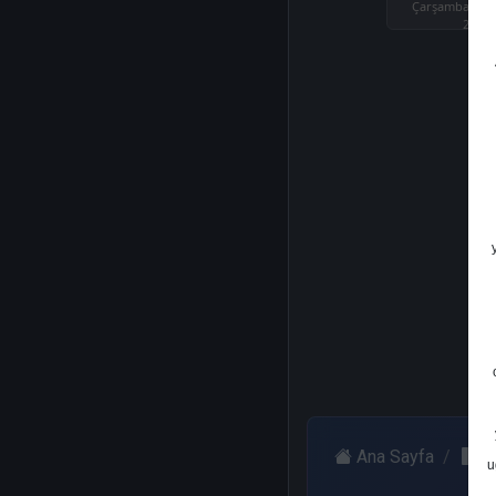
Çarşamba, 31
2024
Ana Sayfa
V
u