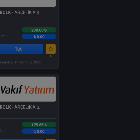
RCLK
- ARÇELİK A.Ş.
230.00 ₺
etiri
%0.00
Tut
4
rşamba, 31 Temmuz 2024
RCLK
- ARÇELİK A.Ş.
175.65 ₺
etiri
%0.00