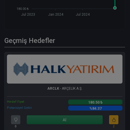
180.00 ₺
Jul 2023
Jan 2024
Jul 2024
Geçmiş Hedefler
ARCLK
- ARÇELİK A.Ş.
Hedef Fiyat
180.50 ₺
Potansiyel Getiri
%84.37
Al
0
2