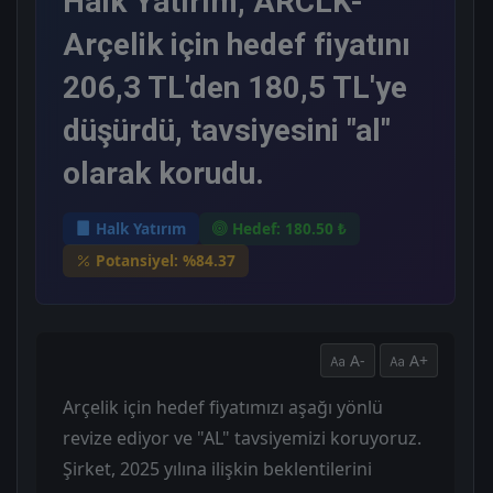
Halk Yatırım, ARCLK-
Arçelik için hedef fiyatını
206,3 TL'den 180,5 TL'ye
düşürdü, tavsiyesini "al"
olarak korudu.
Halk Yatırım
Hedef: 180.50 ₺
Potansiyel: %84.37
A-
A+
Arçelik için hedef fiyatımızı aşağı yönlü
revize ediyor ve "AL" tavsiyemizi koruyoruz.
Şirket, 2025 yılına ilişkin beklentilerini