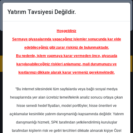
Yatırım Tavsiyesi Değildir.
Şimdi uygulamayı indirin!
Hoşgeldiniz
Sermaye piyasalarında yapacağınız işlemler sonucunda kar elde
edebileceğiniz gibi zarar riskiniz de bulunmaktadır.
Bu nedenle, işlem yapmaya karar vermeden önce, piyasada
karşılaşabileceğiniz riskleri anlamanız, mali durumunuzu ve
kısıtlarınızı dikkate alarak karar vermeniz gerekmektedir.
Geri Dön
"Bu internet sitesindeki tüm sayfalarda veya bağlı sosyal medya
hesaplarında yer alan ücretsiz temel/teknik analiz sonucu ortaya çıkan
hisse senedi hedef fiyatları, model portföyler, hisse önerileri ve
açıklamalar kesinlikle yatırım danışmanlığı kapsamında değildir. Yatırım
ARCLK
- ARÇELİK A.Ş.
danışmanlığı hizmeti, SPK tarafından yetkilendirilmiş kuruluşlar
Hedef Fiyat
180.50 ₺
tarafından kişilerin risk ve getiri tercihleri dikkate alınarak kişiye Özel