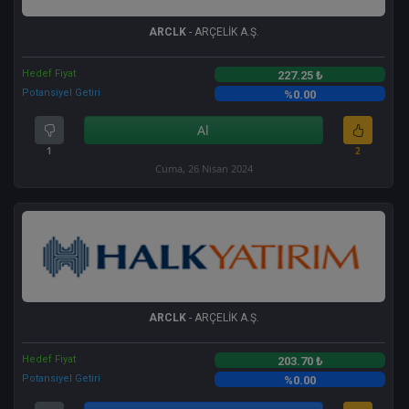
ARCLK
- ARÇELİK A.Ş.
Hedef Fiyat
227.25 ₺
Potansiyel Getiri
%0.00
Al
1
2
Cuma, 26 Nisan 2024
ARCLK
- ARÇELİK A.Ş.
Hedef Fiyat
203.70 ₺
Potansiyel Getiri
%0.00