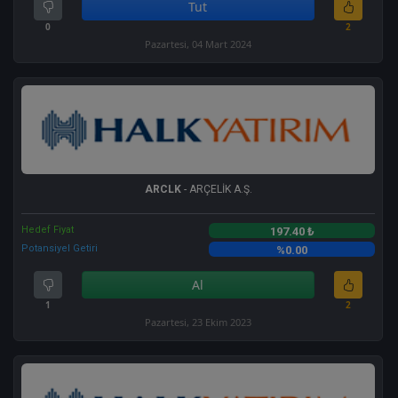
Tut
0
2
Pazartesi, 04 Mart 2024
ARCLK
- ARÇELİK A.Ş.
Hedef Fiyat
197.40 ₺
Potansiyel Getiri
%0.00
Al
1
2
Pazartesi, 23 Ekim 2023