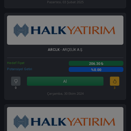
Pazartesi, 03 Şubat 2025
ARCLK
- ARÇELİK A.Ş.
Hedef Fiyat
206.30 ₺
Potansiyel Getiri
%0.00
Al
0
3
Çarşamba, 30 Ekim 2024