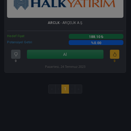
ARCLK
- ARÇELİK A.Ş.
Hedef Fiyat
188.10 ₺
Potansiyel Getiri
%0.00
Al
0
0
Pazartesi, 24 Temmuz 2023
«
‹
1
›
»