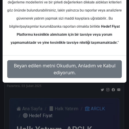
değerleme modellerini ve bir şirketi değerlerken dikkate aldıkları kriterleri
Kurum Sayısı
göz önünde bulundurabilirsiniz, lakin yalnızca bu raporlar veya analizlere
17
güvenerek yatırım yapmak sizi maddi kayıplara uğratabilir.. Bu
Al
Tut
End.
Endeks
Tavsiye
bilgiler/paylaşımlar kurum&banka raporları olmakla birlikte
Hedef Fiyat
Paralel
Üstü
Yok
Get.
Get.
Platformu kesinlikle alım/satım için bir tavsiye veya yorum
6
4
1
3
2
yapmamaktadır ve yine kesinlikle tavsiye niteliği taşımamaktadır.
"
Nötr
Beyan edilen metni Okudum, Anladım ve Kabul
1
ediyorum.
Pazartesi, 03 Şubat 2025
Ana Sayfa
Halk Yatırım
ARCLK
Hedef Fiyat