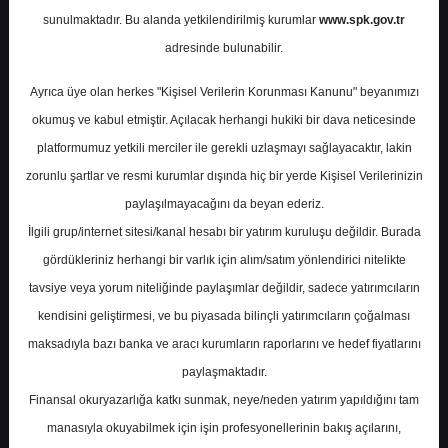
Potansiyel
%84.37
sunulmaktadır. Bu alanda yetkilendirilmiş kurumlar
www.spk.gov.tr
Getiri
adresinde bulunabilir.
Al
0
2
Ayrıca üye olan herkes "Kişisel Verilerin Korunması Kanunu" beyanımızı
Pazartesi, 03 Şubat 2025
okumuş ve kabul etmiştir. Açılacak herhangi hukiki bir dava neticesinde
platformumuz yetkili merciler ile gerekli uzlaşmayı sağlayacaktır, lakin
zorunlu şartlar ve resmi kurumlar dışında hiç bir yerde Kişisel Verilerinizin
paylaşılmayacağını da beyan ederiz.
İlgili grup/internet sitesi/kanal hesabı bir yatırım kuruluşu değildir. Burada
gördükleriniz herhangi bir varlık için alım/satım yönlendirici nitelikte
tavsiye veya yorum niteliğinde paylaşımlar değildir, sadece yatırımcıların
En Yüksek Tahmin
245,00 ₺
kendisini geliştirmesi, ve bu piyasada bilinçli yatırımcıların çoğalması
Ortalama Fiyat Tahmini
148,04 ₺
maksadıyla bazı banka ve aracı kurumların raporlarını ve hedef fiyatlarını
En Düşük Tahmin
118,00 ₺
paylaşmaktadır.
Ortalama Getiri Potansiyeli
%51.21
Finansal okuryazarlığa katkı sunmak, neye/neden yatırım yapıldığını tam
manasıyla okuyabilmek için işin profesyonellerinin bakış açılarını,