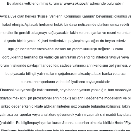
1
Bu alanda yetkilendirilmiş kurumlar
www.spk.gov.tr
adresinde bulunabilir.
Ortalama Getiri
Potansiyeli
Ağustos
Ayrıca üye olan herkes "Kişisel Verilerin Korunması Kanunu" beyanımızı okumuş v
kabul etmiştir. Açılacak herhangi hukiki bir dava neticesinde platformumuz yetkili
merciler ile gerekli uzlaşmayı sağlayacaktır, lakin zorunlu şartlar ve resmi kurumlar
Al
Tut
dışında hiç bir yerde Kişisel Verilerinizin paylaşılmayacağını da beyan ederiz.
Kurum Sayısı
İlgili grup/internet sitesi/kanal hesabı bir yatırım kuruluşu değildir. Burada
17
6
7
gördükleriniz herhangi bir varlık için alım/satım yönlendirici nitelikte tavsiye veya
yorum niteliğinde paylaşımlar değildir, sadece yatırımcıların kendisini geliştirmesi, v
bu piyasada bilinçli yatırımcıların çoğalması maksadıyla bazı banka ve aracı
Çarşamba, 06 Ağustos 2025
kurumların raporlarını ve hedef fiyatlarını paylaşmaktadır.
Finansal okuryazarlığa katkı sunmak, neye/neden yatırım yapıldığını tam manasıyl
atırım Finansman
ASELS
Hedef Fiyat
okuyabilmek için işin profesyonellerinin bakış açılarını, değerleme modellerini ve bi
şirketi değerlerken dikkate aldıkları kriterleri göz önünde bulundurabilirsiniz, lakin
ansman, ASELS - ASELSAN için hede
yalnızca bu raporlar veya analizlere güvenerek yatırım yapmak sizi maddi kayıplar
avsiyesini "endekse paralel getiri" o
ğratabilir.. Bu bilgiler/paylaşımlar kurum&banka raporları olmakla birlikte
Hedef Fiy