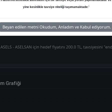
Platformu kesinlikle alım/satım için bir tavsiye veya yorum yapmamaktadır ve
yine kesinlikle tavsiye niteliği taşımamaktadır.
"
an
Hedef: 200.00 ₺
Potansiyel: %-43.46
Beyan edilen metni Okudum, Anladım ve Kabul ediyorum.
ASELS - ASELSAN için hedef fiyatını 200.0 TL, tavsiyesini "end
im Grafiği