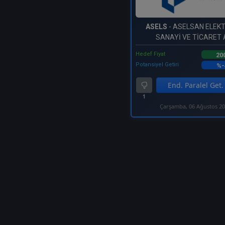
ASELS
- ASELSAN ELEK
SANAYİ VE TİCARET A
Hedef Fiyat
20
Potansiyel Getiri
%-
End. Paralel Get.
1
Çarşamba, 06 Ağustos 2