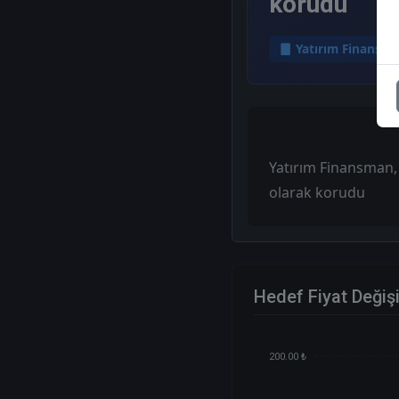
korudu
Yatırım Finansm
Yatırım Finansman, 
olarak korudu
Hedef Fiyat Değiş
200.00 ₺