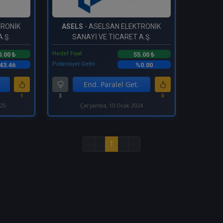
TRONİK
ASELS
- ASELSAN ELEKTRONİK
.Ş.
SANAYİ VE TİCARET A.Ş.
Hedef Fiyat
0.00 ₺
55.00 ₺
Potansiyel Getiri
43.46
%0.00
End. Paralel Get.
1
3
0
025
Çarşamba, 10 Ocak 2024
«
‹
1
›
»