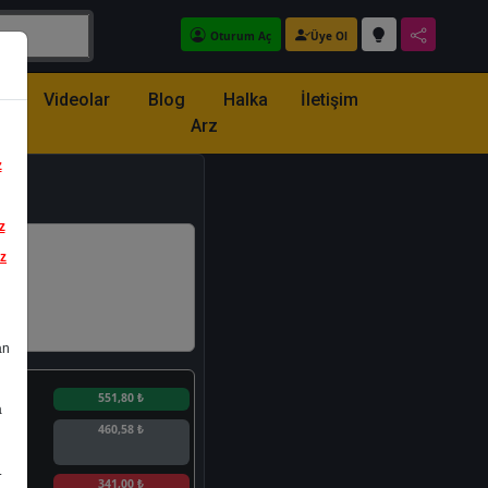
Oturum Aç
Üye Ol
z
Videolar
Blog
Halka
İletişim
Arz
z
z
iz
an
n
551,80 ₺
a
460,58 ₺
.
n
341,00 ₺