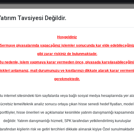
atırım Tavsiyesi Değildir.
del
Hisse
Öne
Raporlar
Partnerlerimi
y
Karşılaştır
Çıkanlar
Hoşgeldiniz
Sermaye piyasalarında yapacağınız işlemler sonucunda kar elde edebileceğini
gibi zarar riskiniz de bulunmaktadır.
Bu nedenle, işlem yapmaya karar vermeden önce, piyasada karşılaşabileceğini
ım Endeksinde
iskleri anlamanız, mali durumunuzu ve kısıtlarınızı dikkate alarak karar vermen
gerekmektedir.
ELSAN
 SANAYİ
Bu internet sitesindeki tüm sayfalarda veya bağlı sosyal medya hesaplarında yer al
 A.Ş.
200.00 ₺
ücretsiz temel/teknik analiz sonucu ortaya çıkan hisse senedi hedef fiyatları, model
En Yüksek Tahmi
%-43.46
portföyler, hisse önerileri ve açıklamalar kesinlikle yatırım danışmanlığı kapsamınd
Ortalama Fiyat
değildir. Yatırım danışmanlığı hizmeti, SPK tarafından yetkilendirilmiş kuruluşlar
Tahmini
tarafından kişilerin risk ve getiri tercihleri dikkate alınarak kişiye Özel sunulmaktadır
En Düşük Tahmi
l