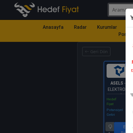
Y
Anasayfa
Radar
Kurumlar
Mo
Portfö
Geri Dön
Katıl
r
ASELS
- AS
ELEKTRONİK
"
VE TİCARET
Hedef
Fiyat
Potansiyel
Getiri
End.
Parale