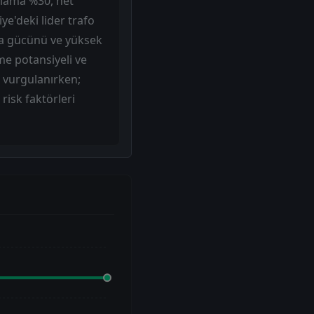
talama %30, net
ye'deki lider trafo
ama gücünü ve yüksek
me potansiyeli ve
ak vurgulanırken;
risk faktörleri