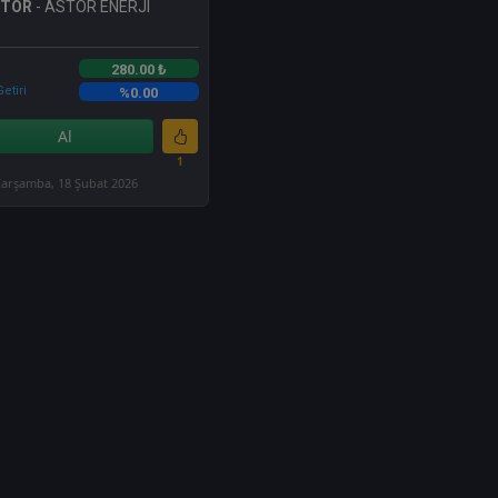
STOR
- ASTOR ENERJI
280.00 ₺
etiri
%0.00
Al
1
arşamba, 18 Şubat 2026