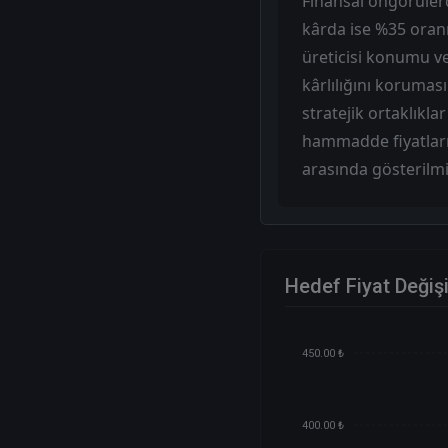
Finansal öngörülerde
kârda ise %35 oranı
üreticisi konumu ve
kârlılığını korumas
stratejik ortaklıkla
hammadde fiyatların
arasında gösterilmiş
Hedef Fiyat Değiş
450.00 ₺
400.00 ₺