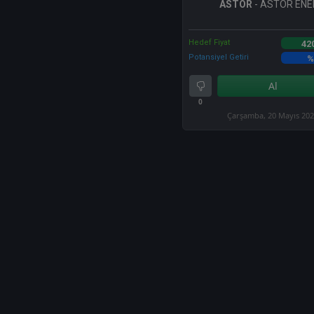
ASTOR
- ASTOR ENE
Hedef Fiyat
42
Potansiyel Getiri
%
Al
0
Çarşamba, 20 Mayıs 20