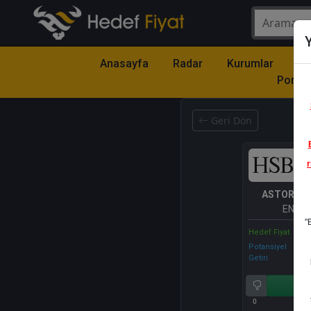
Y
Anasayfa
Radar
Kurumlar
Mo
Portfö
Geri Dön
r
ASTOR
- 
ENERJ
"
Hedef Fiyat
Potansiyel
Getiri
Al
0