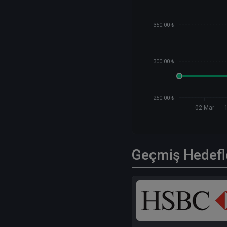
350.00 ₺
300.00 ₺
250.00 ₺
02 Mar
Geçmiş Hedefl