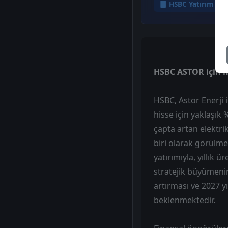
HSBC Yatırım
HSBC ASTOR için hed
HSBC, Astor Enerji i
hisse için yaklaşık 
çapta artan elektri
biri olarak görülme
yatırımıyla, yıllık
stratejik büyümenin
artırması ve 2027 yı
beklenmektedir.