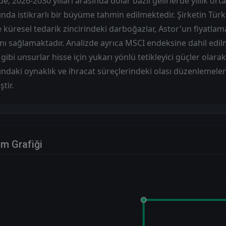
, 2026-2030 yılları arasında dolar bazlı gelirlerde yıllık or
nda istikrarlı bir büyüme tahmin edilmektedir. Şirketin Türki
 küresel tedarik zincirindeki darboğazlar, Astor'un fiyatl
ını sağlamaktadır. Analizde ayrıca MSCI endeksine dahil edil
r gibi unsurlar hisse için yukarı yönlü tetikleyici güçler olar
daki oynaklık ve ihracat süreçlerindeki olası düzenlemeler 
tir.
im Grafiği