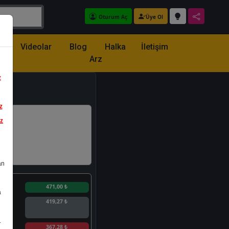
Oturum Aç
Üye Ol
z
Videolar
Blog
Halka
İletişim
Arz
z
z
iz
an
n
471,00 ₺
a
419,27 ₺
.
n
367,28 ₺