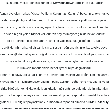
ubat 2026
Bu alanda yetkilendirilmiş kurumlar
www.spk.gov.tr
adresinde bulunabilir.
Ortalama Getiri
Potansiyeli
Ayrıca üye olan herkes "Kişisel Verilerin Korunması Kanunu" beyanımızı okumuş v
kabul etmiştir. Açılacak herhangi hukiki bir dava neticesinde platformumuz yetkili
merciler ile gerekli uzlaşmayı sağlayacaktır, lakin zorunlu şartlar ve resmi kurumlar
Al
dışında hiç bir yerde Kişisel Verilerinizin paylaşılmayacağını da beyan ederiz.
Kurum Sayısı
İlgili grup/internet sitesi/kanal hesabı bir yatırım kuruluşu değildir. Burada
7
5
gördükleriniz herhangi bir varlık için alım/satım yönlendirici nitelikte tavsiye veya
yorum niteliğinde paylaşımlar değildir, sadece yatırımcıların kendisini geliştirmesi, v
Çarşamba, 18 Şubat 2026
bu piyasada bilinçli yatırımcıların çoğalması maksadıyla bazı banka ve aracı
kurumların raporlarını ve hedef fiyatlarını paylaşmaktadır.
Finansal okuryazarlığa katkı sunmak, neye/neden yatırım yapıldığını tam manasıyl
SBC Yatırım
ASTOR
Hedef Fiyat
okuyabilmek için işin profesyonellerinin bakış açılarını, değerleme modellerini ve bi
için hedef fiyatını 280 TL olarak b
şirketi değerlerken dikkate aldıkları kriterleri göz önünde bulundurabilirsiniz, lakin
yalnızca bu raporlar veya analizlere güvenerek yatırım yapmak sizi maddi kayıplar
AL olarak belirledi
ğratabilir.. Bu bilgiler/paylaşımlar kurum&banka raporları olmakla birlikte
Hedef Fiy