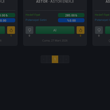
RJI
ASTOR
- ASTOR ENERJI
A
Hedef Fiyat
Hedef Fiyat
0.00 ₺
285.00 ₺
Potansiyel Getiri
Potansiyel G
0.00
%0.00
Al
1
0
0
0
26
Cuma, 27 Mart 2026
Ç
«
‹
1
›
»