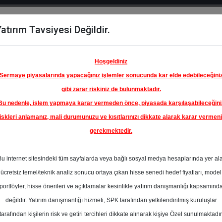
atırım Tavsiyesi Değildir.
del
Hisse
Öne
Raporlar
Partnerlerimi
y
Karşılaştır
Çıkanlar
Hoşgeldiniz
Sermaye piyasalarında yapacağınız işlemler sonucunda kar elde edebileceğini
gibi zarar riskiniz de bulunmaktadır.
Bu nedenle, işlem yapmaya karar vermeden önce, piyasada karşılaşabileceğini
iskleri anlamanız, mali durumunuzu ve kısıtlarınızı dikkate alarak karar vermen
gerekmektedir.
ASTOR
I
Bu internet sitesindeki tüm sayfalarda veya bağlı sosyal medya hesaplarında yer al
280.00 ₺
ücretsiz temel/teknik analiz sonucu ortaya çıkan hisse senedi hedef fiyatları, model
%0.00
En Yüksek Tahmi
portföyler, hisse önerileri ve açıklamalar kesinlikle yatırım danışmanlığı kapsamınd
Ortalama Fiyat
değildir. Yatırım danışmanlığı hizmeti, SPK tarafından yetkilendirilmiş kuruluşlar
Tahmini
tarafından kişilerin risk ve getiri tercihleri dikkate alınarak kişiye Özel sunulmaktadır
1
En Düşük Tahmi