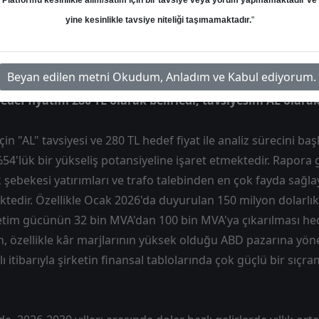
Platformu kesinlikle alım/satım için bir tavsiye veya yorum yapmamaktadır ve
Hedef: 280.00 ₺
Potansiyel: %0.00
yine kesinlikle tavsiye niteliği taşımamaktadır.
"
Beyan edilen metni Okudum, Anladım ve Kabul ediyorum.
ef fiyatını 280 TL olarak belirledi, tavsiyesini AL olarak 
çin "AL" tavsiyesi ve 280 TL hedef fiyat ile analiz sürecini ba
%54'lük bir yükseliş potansiyeline işaret etmektedir. Rapora 
k şebekesi yatırımları ve trafo talebinden en çok fayda sağl
ktedir. Özellikle Ocak 2026'da duyurulan 150 milyon dolarlık
 üretim gücünün 32 bin MVA'dan 100 bin MVA'ya çıkarılması h
, özellikle kâr marjlarının yüksek olduğu ABD pazarına yöne
lı itibarıyla şirketin finansal tablolarında çok güçlü bir sıç