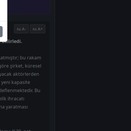
A-
A+
belirledi.
şlatmıştır; bu rakam
göre şirket, küresel
ayacak aktörlerden
 yeni kapasite
edeflenmektedir. Bu
lik ihracatı
rama yaratması