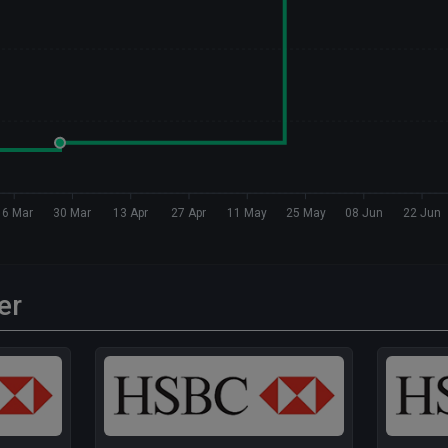
16 Mar
30 Mar
13 Apr
27 Apr
11 May
25 May
08 Jun
22 Jun
er