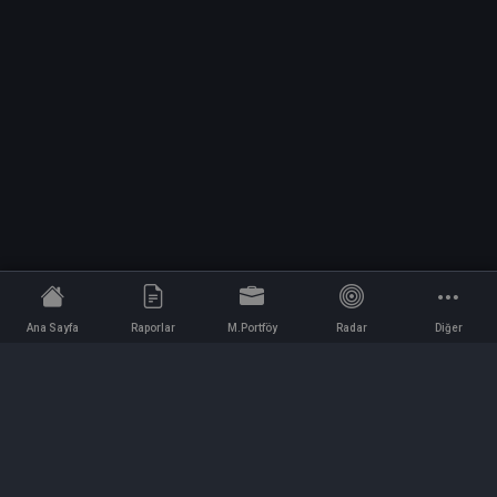
Ana Sayfa
Raporlar
M.Portföy
Radar
Diğer