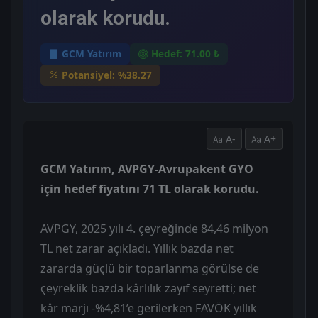
olarak korudu.
GCM Yatırım
Hedef: 71.00 ₺
Potansiyel: %38.27
A-
A+
GCM Yatırım, AVPGY-Avrupakent GYO
için hedef fiyatını 71 TL olarak korudu.
AVPGY, 2025 yılı 4. çeyreğinde 84,46 milyon
TL net zarar açıkladı. Yıllık bazda net
zararda güçlü bir toparlanma görülse de
çeyreklik bazda kârlılık zayıf seyretti; net
kâr marjı -%4,81’e gerilerken FAVÖK yıllık