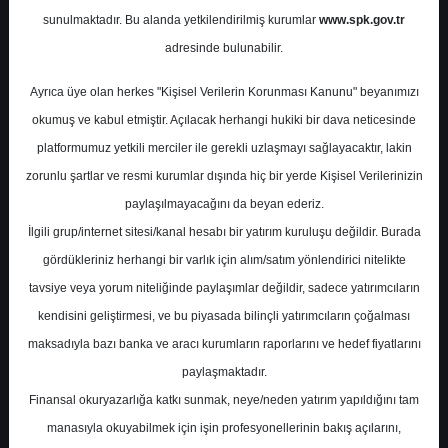
Potansiyel
%38.27
sunulmaktadır. Bu alanda yetkilendirilmiş kurumlar
www.spk.gov.tr
Getiri
adresinde bulunabilir.
Tavsiye Yok
0
0
Ayrıca üye olan herkes "Kişisel Verilerin Korunması Kanunu" beyanımızı
Salı, 03 Mart 2026
okumuş ve kabul etmiştir. Açılacak herhangi hukiki bir dava neticesinde
platformumuz yetkili merciler ile gerekli uzlaşmayı sağlayacaktır, lakin
zorunlu şartlar ve resmi kurumlar dışında hiç bir yerde Kişisel Verilerinizin
paylaşılmayacağını da beyan ederiz.
İlgili grup/internet sitesi/kanal hesabı bir yatırım kuruluşu değildir. Burada
gördükleriniz herhangi bir varlık için alım/satım yönlendirici nitelikte
tavsiye veya yorum niteliğinde paylaşımlar değildir, sadece yatırımcıların
En Yüksek Tahmin
97,50 ₺
kendisini geliştirmesi, ve bu piyasada bilinçli yatırımcıların çoğalması
Ortalama Fiyat Tahmini
91,25 ₺
maksadıyla bazı banka ve aracı kurumların raporlarını ve hedef fiyatlarını
En Düşük Tahmin
85,00 ₺
paylaşmaktadır.
Ortalama Getiri Potansiyeli
%77.70
Finansal okuryazarlığa katkı sunmak, neye/neden yatırım yapıldığını tam
manasıyla okuyabilmek için işin profesyonellerinin bakış açılarını,