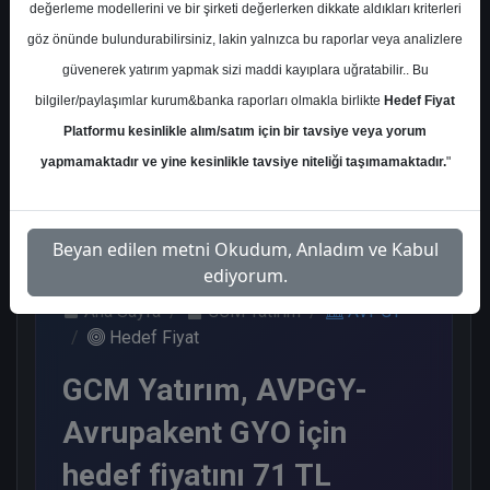
değerleme modellerini ve bir şirketi değerlerken dikkate aldıkları kriterleri
Kurum Sayısı
göz önünde bulundurabilirsiniz, lakin yalnızca bu raporlar veya analizlere
2
güvenerek yatırım yapmak sizi maddi kayıplara uğratabilir.. Bu
Al
Endeks Üstü Get.
bilgiler/paylaşımlar kurum&banka raporları olmakla birlikte
Hedef Fiyat
Platformu kesinlikle alım/satım için bir tavsiye veya yorum
1
1
yapmamaktadır ve yine kesinlikle tavsiye niteliği taşımamaktadır.
"
Salı, 03 Mart 2026
Beyan edilen metni Okudum, Anladım ve Kabul
ediyorum.
Ana Sayfa
GCM Yatırım
AVPGY
Hedef Fiyat
GCM Yatırım, AVPGY-
Avrupakent GYO için
hedef fiyatını 71 TL