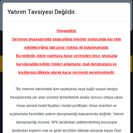
Yatırım Tavsiyesi Değildir.
Şimdi uygulamayı indirin!
Hoşgeldiniz
Sermaye piyasalarında yapacağınız işlemler sonucunda kar elde
edebileceğiniz gibi zarar riskiniz de bulunmaktadır.
Bu nedenle, işlem yapmaya karar vermeden önce, piyasada
karşılaşabileceğiniz riskleri anlamanız, mali durumunuzu ve
kısıtlarınızı dikkate alarak karar vermeniz gerekmektedir.
Geri Dön
"Bu internet sitesindeki tüm sayfalarda veya bağlı sosyal medya
Katılım Endeksinde
hesaplarında yer alan ücretsiz temel/teknik analiz sonucu ortaya çıkan
hisse senedi hedef fiyatları, model portföyler, hisse önerileri ve
açıklamalar kesinlikle yatırım danışmanlığı kapsamında değildir. Yatırım
AVPGY
- AVRUPAKENT GMYO
danışmanlığı hizmeti, SPK tarafından yetkilendirilmiş kuruluşlar
Hedef Fiyat
71.00 ₺
tarafından kişilerin risk ve getiri tercihleri dikkate alınarak kişiye Özel