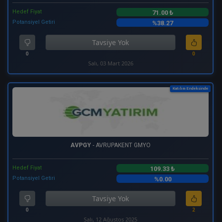
Hedef Fiyat
71.00 ₺
Potansiyel Getiri
%38.27
Tavsiye Yok
0
0
Salı, 03 Mart 2026
Katılım Endeksinde
AVPGY
- AVRUPAKENT GMYO
Hedef Fiyat
109.33 ₺
Potansiyel Getiri
%0.00
Tavsiye Yok
0
2
Salı, 12 Ağustos 2025