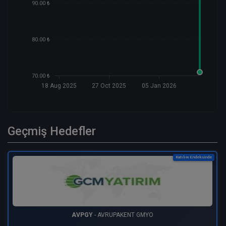
90.00 ₺
80.00 ₺
70.00 ₺
18 Aug 2025
27 Oct 2025
05 Jan 2026
Geçmiş Hedefler
Katılım Endeksinde
AVPGY
- AVRUPAKENT GMYO