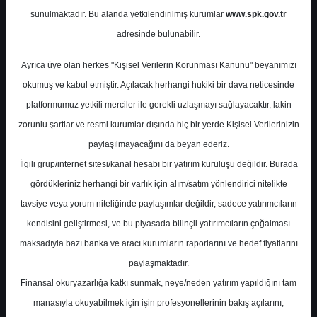
Potansiyel
%-34.97
sunulmaktadır. Bu alanda yetkilendirilmiş kurumlar
www.spk.gov.tr
Getiri
adresinde bulunabilir.
Tut
1
0
Ayrıca üye olan herkes "Kişisel Verilerin Korunması Kanunu" beyanımızı
Cuma, 10 Ocak 2025
okumuş ve kabul etmiştir. Açılacak herhangi hukiki bir dava neticesinde
platformumuz yetkili merciler ile gerekli uzlaşmayı sağlayacaktır, lakin
zorunlu şartlar ve resmi kurumlar dışında hiç bir yerde Kişisel Verilerinizin
paylaşılmayacağını da beyan ederiz.
İlgili grup/internet sitesi/kanal hesabı bir yatırım kuruluşu değildir. Burada
gördükleriniz herhangi bir varlık için alım/satım yönlendirici nitelikte
tavsiye veya yorum niteliğinde paylaşımlar değildir, sadece yatırımcıların
En Yüksek Tahmin
450,00 ₺
kendisini geliştirmesi, ve bu piyasada bilinçli yatırımcıların çoğalması
Ortalama Fiyat Tahmini
364,23 ₺
maksadıyla bazı banka ve aracı kurumların raporlarını ve hedef fiyatlarını
En Düşük Tahmin
304,00 ₺
paylaşmaktadır.
Ortalama Getiri Potansiyeli
%28.03
Finansal okuryazarlığa katkı sunmak, neye/neden yatırım yapıldığını tam
manasıyla okuyabilmek için işin profesyonellerinin bakış açılarını,