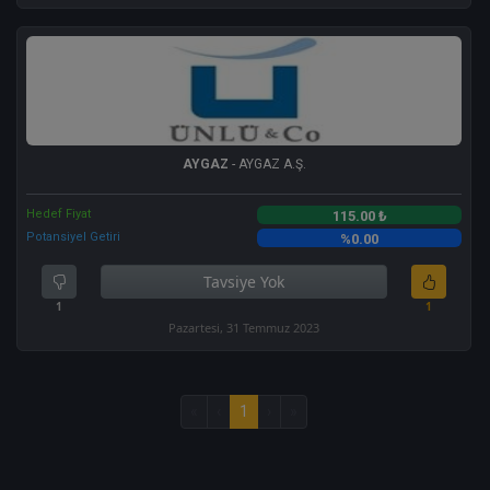
AYGAZ
- AYGAZ A.Ş.
Hedef Fiyat
115.00 ₺
Potansiyel Getiri
%0.00
Tavsiye Yok
1
1
Pazartesi, 31 Temmuz 2023
«
‹
1
›
»