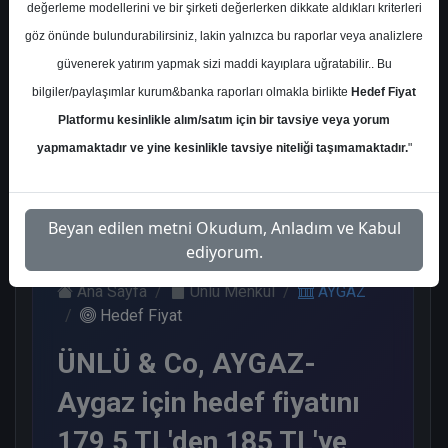
değerleme modellerini ve bir şirketi değerlerken dikkate aldıkları kriterleri
Kurum Sayısı
göz önünde bulundurabilirsiniz, lakin yalnızca bu raporlar veya analizlere
6
güvenerek yatırım yapmak sizi maddi kayıplara uğratabilir.. Bu
Al
Tut
End.
Nötr
bilgiler/paylaşımlar kurum&banka raporları olmakla birlikte
Hedef Fiyat
Paralel
Get.
Platformu kesinlikle alım/satım için bir tavsiye veya yorum
3
1
1
1
yapmamaktadır ve yine kesinlikle tavsiye niteliği taşımamaktadır.
"
Cuma, 10 Ocak 2025
Beyan edilen metni Okudum, Anladım ve Kabul
ediyorum.
Ana Sayfa
Ünlü Menkul
AYGAZ
Hedef Fiyat
ÜNLÜ & Co, AYGAZ-
Aygaz için hedef fiyatını
179,5 TL'den 185 TL'ye