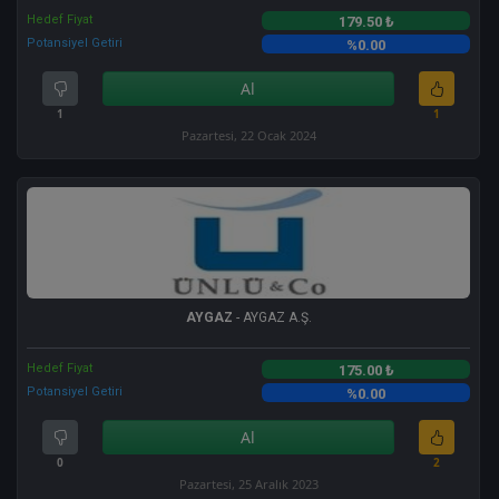
Hedef Fiyat
179.50 ₺
Potansiyel Getiri
%0.00
Al
1
1
Pazartesi, 22 Ocak 2024
AYGAZ
- AYGAZ A.Ş.
Hedef Fiyat
175.00 ₺
Potansiyel Getiri
%0.00
Al
0
2
Pazartesi, 25 Aralık 2023