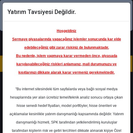
Yatırım Tavsiyesi Değildir.
Şimdi uygulamayı indirin!
Hoşgeldiniz
Sermaye piyasalarında yapacağınız işlemler sonucunda kar elde
edebileceğiniz gibi zarar riskiniz de bulunmaktadır.
Bu nedenle, işlem yapmaya karar vermeden önce, piyasada
karşılaşabileceğiniz riskleri anlamanız, mali durumunuzu ve
kısıtlarınızı dikkate alarak karar vermeniz gerekmektedir.
Geri Dön
"Bu internet sitesindeki tüm sayfalarda veya bağlı sosyal medya
hesaplarında yer alan ücretsiz temel/teknik analiz sonucu ortaya çıkan
hisse senedi hedef fiyatları, model portföyler, hisse önerileri ve
açıklamalar kesinlikle yatırım danışmanlığı kapsamında değildir. Yatırım
AYGAZ
- AYGAZ A.Ş.
danışmanlığı hizmeti, SPK tarafından yetkilendirilmiş kuruluşlar
Hedef Fiyat
185.00 ₺
tarafından kişilerin risk ve getiri tercihleri dikkate alınarak kişiye Özel