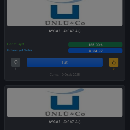
AYGAZ
- AYGAZ A.Ş.
Hedef Fiyat
185.00 ₺
Potansiyel Getiri
%-34.97
Tut
1
0
Cuma, 10 Ocak 2025
AYGAZ
- AYGAZ A.Ş.