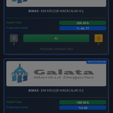
BIMAS
- BİM BİRLEŞİK MAĞAZALAR A.Ş.
Hedef Fiyat
206.00 ₺
Potansiyel Getiri
%-46.77
Al
2
0
Perşembe, 09 Kasım 2023
Katılım Endeksinde
BIMAS
- BİM BİRLEŞİK MAĞAZALAR A.Ş.
Hedef Fiyat
188.00 ₺
Potansiyel Getiri
%0.00