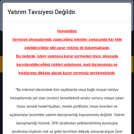
Yatırım Tavsiyesi Değildir.
Şimdi uygulamayı indirin!
Hoşgeldiniz
Sermaye piyasalarında yapacağınız işlemler sonucunda kar elde
edebileceğiniz gibi zarar riskiniz de bulunmaktadır.
Bu nedenle, işlem yapmaya karar vermeden önce, piyasada
karşılaşabileceğiniz riskleri anlamanız, mali durumunuzu ve
kısıtlarınızı dikkate alarak karar vermeniz gerekmektedir.
Geri Dön
"Bu internet sitesindeki tüm sayfalarda veya bağlı sosyal medya
Katılım Endeksinde
hesaplarında yer alan ücretsiz temel/teknik analiz sonucu ortaya çıkan
hisse senedi hedef fiyatları, model portföyler, hisse önerileri ve
açıklamalar kesinlikle yatırım danışmanlığı kapsamında değildir. Yatırım
BIMAS
- BİM BİRLEŞİK
MAĞAZALAR A.Ş.
danışmanlığı hizmeti, SPK tarafından yetkilendirilmiş kuruluşlar
Hedef Fiyat
206.00 ₺
tarafından kişilerin risk ve getiri tercihleri dikkate alınarak kişiye Özel