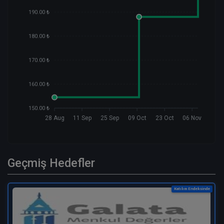
190.00 ₺
180.00 ₺
170.00 ₺
160.00 ₺
150.00 ₺
28 Aug
11 Sep
25 Sep
09 Oct
23 Oct
06 Nov
Geçmiş Hedefler
Katılım Endeksinde