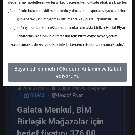
değerleme modellerini ve bir şirketi değerlerken dikkate aldıkları kriterleri
Kurum Sayısı
göz önünde bulundurabilirsiniz, lakin yalnızca bu raporlar veya analizlere
20
güvenerek yatırım yapmak sizi maddi kayıplara uğratabilir.. Bu
Al
End.
Endeks
Tavsiye
bilgiler/paylaşımlar kurum&banka raporları olmakla birlikte
Hedef Fiyat
Paralel
Üstü Get.
Yok
Platformu kesinlikle alım/satım için bir tavsiye veya yorum
Get.
14
4
1
1
yapmamaktadır ve yine kesinlikle tavsiye niteliği taşımamaktadır.
"
Perşembe, 09 Kasım 2023
Beyan edilen metni Okudum, Anladım ve Kabul
ediyorum.
Ana Sayfa
Galata Menkul Değerler
BIMAS
Hedef Fiyat
Galata Menkul, BİM
Birleşik Mağazalar için
hedef fiyatını 376,00