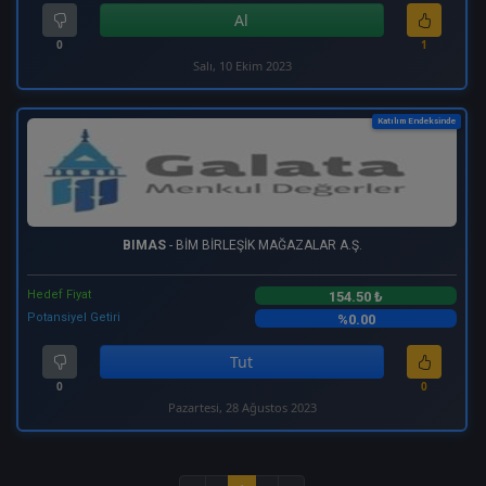
Al
0
1
Salı, 10 Ekim 2023
Katılım Endeksinde
BIMAS
- BİM BİRLEŞİK MAĞAZALAR A.Ş.
Hedef Fiyat
154.50 ₺
Potansiyel Getiri
%0.00
Tut
0
0
Pazartesi, 28 Ağustos 2023