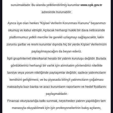
Potansiyel
%-46.77
sunulmaktadır. Bu alanda yetkilendirilmiş kurumlar
www.spk.gov.tr
Getiri
adresinde bulunabilir.
Al
2
0
Ayrıca üye olan herkes "Kişisel Verilerin Korunması Kanunu" beyanımızı
Perşembe, 09 Kasım 2023
okumuş ve kabul etmiştir. Açılacak herhangi hukiki bir dava neticesinde
platformumuz yetkili merciler ile gerekli uzlaşmayı sağlayacaktır, lakin
zorunlu şartlar ve resmi kurumlar dışında hiç bir yerde Kişisel Verilerinizin
paylaşılmayacağını da beyan ederiz.
İlgili grup/internet sitesi/kanal hesabı bir yatırım kuruluşu değildir. Burada
gördükleriniz herhangi bir varlık için alım/satım yönlendirici nitelikte
tavsiye veya yorum niteliğinde paylaşımlar değildir, sadece yatırımcıların
En Yüksek Tahmin
533,50 ₺
kendisini geliştirmesi, ve bu piyasada bilinçli yatırımcıların çoğalması
Ortalama Fiyat Tahmini
495,37 ₺
maksadıyla bazı banka ve aracı kurumların raporlarını ve hedef fiyatlarını
En Düşük Tahmin
457,50 ₺
paylaşmaktadır.
Ortalama Getiri Potansiyeli
%28.00
Finansal okuryazarlığa katkı sunmak, neye/neden yatırım yapıldığını tam
manasıyla okuyabilmek için işin profesyonellerinin bakış açılarını,