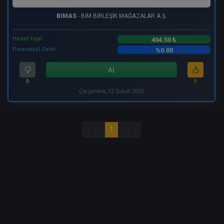
BIMAS
- BİM BİRLEŞİK MAĞAZALAR A.Ş.
Hedef Fiyat
404.50 ₺
Potansiyel Getiri
%0.00
Al
0
5
Çarşamba, 12 Şubat 2025
«
‹
1
›
»