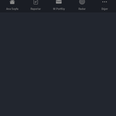
Ana Sayfa
Raporlar
M.Portföy
Radar
Diğer
İletişim
Bilgi ve Reklam için bizimle iletişime geçin!