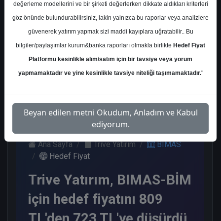
değerleme modellerini ve bir şirketi değerlerken dikkate aldıkları kriterleri
Kurum Sayısı
göz önünde bulundurabilirsiniz, lakin yalnızca bu raporlar veya analizlere
20
güvenerek yatırım yapmak sizi maddi kayıplara uğratabilir.. Bu
Al
End.
Endeks
Tavsiye
bilgiler/paylaşımlar kurum&banka raporları olmakla birlikte
Hedef Fiyat
Paralel
Üstü Get.
Yok
Platformu kesinlikle alım/satım için bir tavsiye veya yorum
Get.
14
4
1
1
yapmamaktadır ve yine kesinlikle tavsiye niteliği taşımamaktadır.
"
Cuma, 30 Mayıs 2025
Beyan edilen metni Okudum, Anladım ve Kabul
ediyorum.
Ana Sayfa
Trive Yatırım
BIMAS
Hedef Fiyat
Trive Yatırım, BIMAS-BİM
için hedef fiyatını 809
TL'den 723 TL'ye düşürdü,