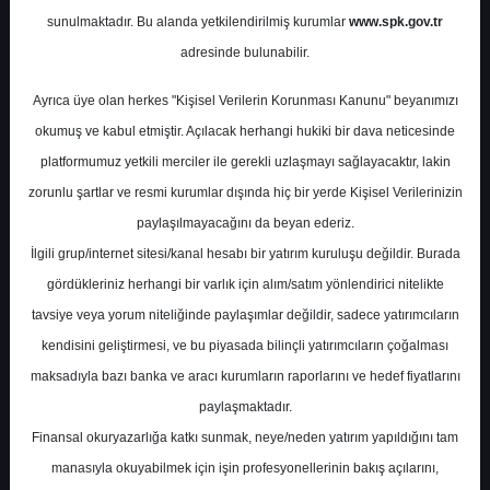
Potansiyel
%-5.43
sunulmaktadır. Bu alanda yetkilendirilmiş kurumlar
www.spk.gov.tr
Getiri
adresinde bulunabilir.
Al
1
3
Ayrıca üye olan herkes "Kişisel Verilerin Korunması Kanunu" beyanımızı
Cuma, 30 Mayıs 2025
okumuş ve kabul etmiştir. Açılacak herhangi hukiki bir dava neticesinde
platformumuz yetkili merciler ile gerekli uzlaşmayı sağlayacaktır, lakin
zorunlu şartlar ve resmi kurumlar dışında hiç bir yerde Kişisel Verilerinizin
paylaşılmayacağını da beyan ederiz.
İlgili grup/internet sitesi/kanal hesabı bir yatırım kuruluşu değildir. Burada
gördükleriniz herhangi bir varlık için alım/satım yönlendirici nitelikte
tavsiye veya yorum niteliğinde paylaşımlar değildir, sadece yatırımcıların
En Yüksek Tahmin
533,50 ₺
kendisini geliştirmesi, ve bu piyasada bilinçli yatırımcıların çoğalması
Ortalama Fiyat Tahmini
495,37 ₺
maksadıyla bazı banka ve aracı kurumların raporlarını ve hedef fiyatlarını
En Düşük Tahmin
457,50 ₺
paylaşmaktadır.
Ortalama Getiri Potansiyeli
%29.59
Finansal okuryazarlığa katkı sunmak, neye/neden yatırım yapıldığını tam
manasıyla okuyabilmek için işin profesyonellerinin bakış açılarını,