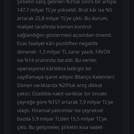
Şirketin satış gelirleri %3’lük sınırlı bir artışla
147,7 milyar TL’ye yükseldi. Brüt kâr ise %5
artarak 25,8 milyar TL’ye çıktı. Bu durum,
maliyet tarafında kısmen kontrol
sağlandığını göstermesi açısından önemli.
Esas faaliyet kârı pozitiften negatife
dönerek -1,3 milyar TL zarar yazdı. FAVÖK
ise %14 oranında daraldı. Bu veriler,
operasyonel kârlılıkta belirgin bir
zayıflamaya işaret ediyor. Bilanço Kalemleri:
Dönen varlıklarda %29’luk artış dikkat
çekici. Özellikle nakit varlıklar bir önceki
çeyreğe göre %157 artarak 7,9 milyar TL’ye
ulaştı. Finansal yatırımlar ise çeyreksel
bazda 5,9 milyar TL’den 15,5 milyar TL’ye
çıktı. Bu gelişmeler, şirketin kısa vadeli