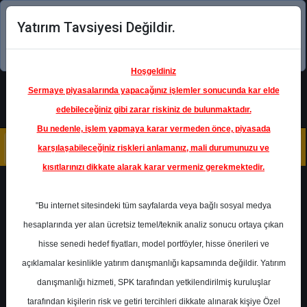
Yatırım Tavsiyesi Değildir.
Şimdi uygulamayı indirin!
Hoşgeldiniz
Sermaye piyasalarında yapacağınız işlemler sonucunda kar elde
edebileceğiniz gibi zarar riskiniz de bulunmaktadır.
Bu nedenle, işlem yapmaya karar vermeden önce, piyasada
karşılaşabileceğiniz riskleri anlamanız, mali durumunuzu ve
kısıtlarınızı dikkate alarak karar vermeniz gerekmektedir.
Geri Dön
"Bu internet sitesindeki tüm sayfalarda veya bağlı sosyal medya
Katılım Endeksinde
hesaplarında yer alan ücretsiz temel/teknik analiz sonucu ortaya çıkan
hisse senedi hedef fiyatları, model portföyler, hisse önerileri ve
açıklamalar kesinlikle yatırım danışmanlığı kapsamında değildir. Yatırım
BIMAS
- BİM BİRLEŞİK
MAĞAZALAR A.Ş.
danışmanlığı hizmeti, SPK tarafından yetkilendirilmiş kuruluşlar
Hedef Fiyat
361.50 ₺
tarafından kişilerin risk ve getiri tercihleri dikkate alınarak kişiye Özel