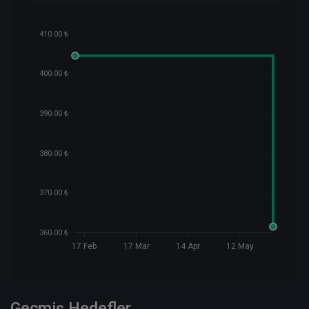
410.00 ₺
400.00 ₺
390.00 ₺
380.00 ₺
370.00 ₺
360.00 ₺
17 Feb
17 Mar
14 Apr
12 May
Geçmiş Hedefler