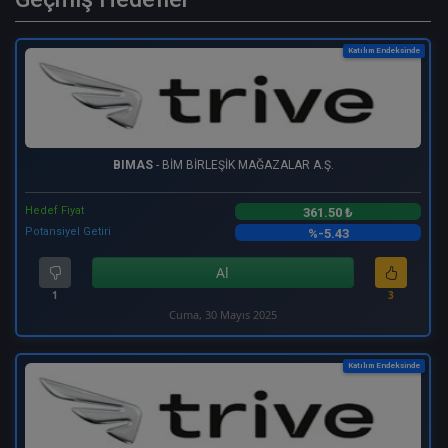
Katılım Endeksinde
BIMAS
- BİM BİRLEŞİK MAĞAZALAR A.Ş.
Hedef Fiyat
361.50 ₺
Potansiyel Getiri
%-5.43
Al
1
3
Cuma, 30 Mayıs 2025
Katılım Endeksinde