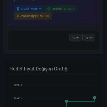
Oyak Yatırım
Hedef: 37.86 ₺
Potansiyel: %0.00
A-
A+
Hedef Fiyat Değişim Grafiği
80.00 ₺
70.00 ₺