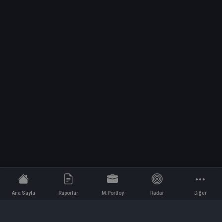
Ana Sayfa
Raporlar
M.Portföy
Radar
Diğer