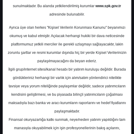
Potansiyel
%0.00
sunulmaktadır. Bu alanda yetkilendirilmiş kurumlar
www.spk.gov.tr
Getiri
adresinde bulunabilir.
Al
0
0
Ayrıca üye olan herkes "Kişisel Verilerin Korunması Kanunu" beyanımızı
Salı, 22 Ağustos 2023
okumuş ve kabul etmiştir. Açılacak herhangi hukiki bir dava neticesinde
platformumuz yetkili merciler ile gerekli uzlaşmayı sağlayacaktır, lakin
zorunlu şartlar ve resmi kurumlar dışında hiç bir yerde Kişisel Verilerinizin
paylaşılmayacağını da beyan ederiz.
İlgili grup/internet sitesi/kanal hesabı bir yatırım kuruluşu değildir. Burada
gördükleriniz herhangi bir varlık için alım/satım yönlendirici nitelikte
tavsiye veya yorum niteliğinde paylaşımlar değildir, sadece yatırımcıların
En Yüksek Tahmin
82,93 ₺
kendisini geliştirmesi, ve bu piyasada bilinçli yatırımcıların çoğalması
Ortalama Fiyat Tahmini
72,01 ₺
maksadıyla bazı banka ve aracı kurumların raporlarını ve hedef fiyatlarını
En Düşük Tahmin
64,32 ₺
paylaşmaktadır.
Ortalama Getiri Potansiyeli
%60.66
Finansal okuryazarlığa katkı sunmak, neye/neden yatırım yapıldığını tam
manasıyla okuyabilmek için işin profesyonellerinin bakış açılarını,