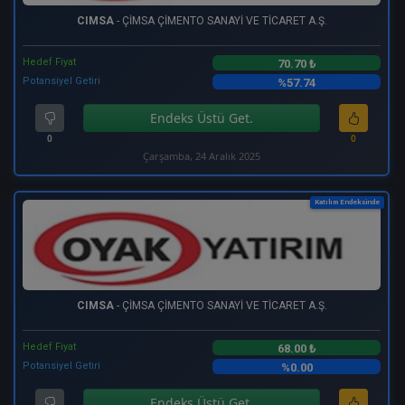
CIMSA
- ÇİMSA ÇİMENTO SANAYİ VE TİCARET A.Ş.
Hedef Fiyat
70.70 ₺
Potansiyel Getiri
%57.74
Endeks Üstü Get.
0
0
Çarşamba, 24 Aralık 2025
Katılım Endeksinde
CIMSA
- ÇİMSA ÇİMENTO SANAYİ VE TİCARET A.Ş.
Hedef Fiyat
68.00 ₺
Potansiyel Getiri
%0.00
Endeks Üstü Get.