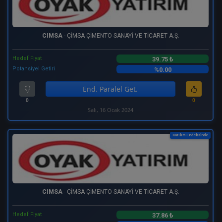
CIMSA
- ÇİMSA ÇİMENTO SANAYİ VE TİCARET A.Ş.
Hedef Fiyat
39.75 ₺
Potansiyel Getiri
%0.00
End. Paralel Get.
0
0
Salı, 16 Ocak 2024
Katılım Endeksinde
CIMSA
- ÇİMSA ÇİMENTO SANAYİ VE TİCARET A.Ş.
Hedef Fiyat
37.86 ₺