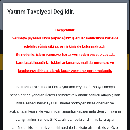
Yatırım Tavsiyesi Değildir.
Şimdi uygulamayı indirin!
Hoşgeldiniz
Sermaye piyasalarında yapacağınız işlemler sonucunda kar elde
edebileceğiniz gibi zarar riskiniz de bulunmaktadır.
Bu nedenle, işlem yapmaya karar vermeden önce, piyasada
karşılaşabileceğiniz riskleri anlamanız, mali durumunuzu ve
kısıtlarınızı dikkate alarak karar vermeniz gerekmektedir.
Geri Dön
"Bu internet sitesindeki tüm sayfalarda veya bağlı sosyal medya
Katılım Endeksinde
hesaplarında yer alan ücretsiz temel/teknik analiz sonucu ortaya çıkan
hisse senedi hedef fiyatları, model portföyler, hisse önerileri ve
açıklamalar kesinlikle yatırım danışmanlığı kapsamında değildir. Yatırım
CIMSA
- ÇİMSA ÇİMENTO
SANAYİ VE TİCARET A.Ş.
danışmanlığı hizmeti, SPK tarafından yetkilendirilmiş kuruluşlar
Hedef Fiyat
37.86 ₺
tarafından kişilerin risk ve getiri tercihleri dikkate alınarak kişiye Özel