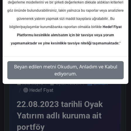
değerleme modellerini ve bir şirketi değerlerken dikkate aldıkları kriterleri
Kurum Sayısı
göz önünde bulundurabilirsiniz, lakin yalnızca bu raporlar veya analizlere
15
güvenerek yatırım yapmak sizi maddi kayıplara uğratabilir.. Bu
Al
End. Paralel
Endeks Üstü
bilgiler/paylaşımlar kurum&banka raporları olmakla birlikte
Hedef Fiyat
Get.
Get.
Platformu kesinlikle alım/satım için bir tavsiye veya yorum
11
1
3
yapmamaktadır ve yine kesinlikle tavsiye niteliği taşımamaktadır.
"
Salı, 22 Ağustos 2023
Beyan edilen metni Okudum, Anladım ve Kabul
ediyorum.
Ana Sayfa
Oyak Yatırım
CIMSA
Hedef Fiyat
22.08.2023 tarihli Oyak
Yatırım adlı kuruma ait
portföy