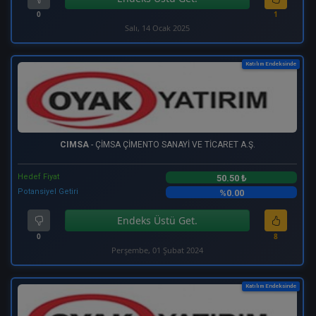
0
1
Salı, 14 Ocak 2025
Katılım Endeksinde
CIMSA
- ÇİMSA ÇİMENTO SANAYİ VE TİCARET A.Ş.
Hedef Fiyat
50.50 ₺
Potansiyel Getiri
%0.00
Endeks Üstü Get.
0
8
Perşembe, 01 Şubat 2024
Katılım Endeksinde