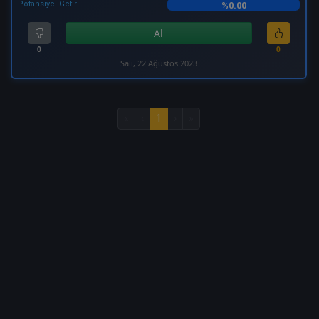
Potansiyel Getiri
%0.00
Al
0
0
Salı, 22 Ağustos 2023
«
‹
1
›
»