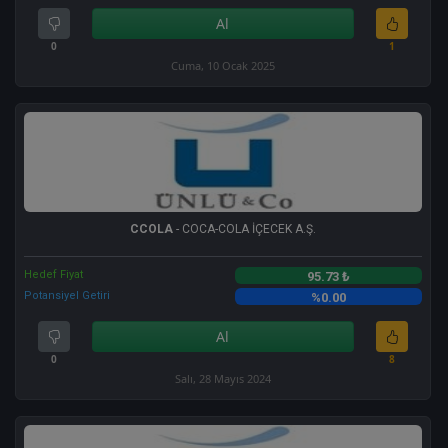
Al
0
1
Cuma, 10 Ocak 2025
CCOLA
- COCA-COLA İÇECEK A.Ş.
Hedef Fiyat
95.73 ₺
Potansiyel Getiri
%0.00
Al
0
8
Salı, 28 Mayıs 2024