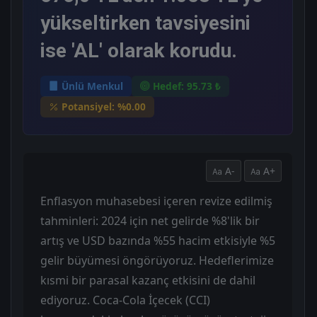
yükseltirken tavsiyesini
ise 'AL' olarak korudu.
Ünlü Menkul
Hedef: 95.73 ₺
Potansiyel: %0.00
A-
A+
Enflasyon muhasebesi içeren revize edilmiş
tahminleri: 2024 için net gelirde %8'lik bir
artış ve USD bazında %55 hacim etkisiyle %5
gelir büyümesi öngörüyoruz. Hedeflerimize
kısmi bir parasal kazanç etkisini de dahil
ediyoruz. Coca-Cola İçecek (CCI)