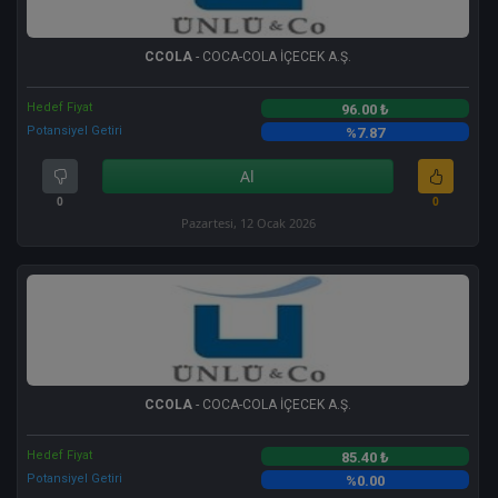
CCOLA
- COCA-COLA İÇECEK A.Ş.
Hedef Fiyat
96.00 ₺
Potansiyel Getiri
%7.87
Al
0
0
Pazartesi, 12 Ocak 2026
CCOLA
- COCA-COLA İÇECEK A.Ş.
Hedef Fiyat
85.40 ₺
Potansiyel Getiri
%0.00