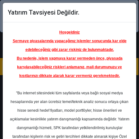
Yatırım Tavsiyesi Değildir.
Şimdi uygulamayı indirin!
Hoşgeldiniz
Sermaye piyasalarında yapacağınız işlemler sonucunda kar elde
edebileceğiniz gibi zarar riskiniz de bulunmaktadır.
Bu nedenle, işlem yapmaya karar vermeden önce, piyasada
karşılaşabileceğiniz riskleri anlamanız, mali durumunuzu ve
kısıtlarınızı dikkate alarak karar vermeniz gerekmektedir.
Geri Dön
"Bu internet sitesindeki tüm sayfalarda veya bağlı sosyal medya
hesaplarında yer alan ücretsiz temel/teknik analiz sonucu ortaya çıkan
hisse senedi hedef fiyatları, model portföyler, hisse önerileri ve
açıklamalar kesinlikle yatırım danışmanlığı kapsamında değildir. Yatırım
CCOLA
- COCA-COLA İÇECEK
A.Ş.
danışmanlığı hizmeti, SPK tarafından yetkilendirilmiş kuruluşlar
Hedef Fiyat
95.73 ₺
tarafından kişilerin risk ve getiri tercihleri dikkate alınarak kişiye Özel