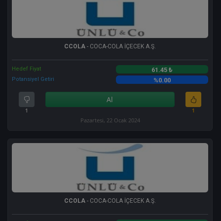
CCOLA
- COCA-COLA İÇECEK A.Ş.
Hedef Fiyat
61.45 ₺
Potansiyel Getiri
%0.00
Al
1
1
Pazartesi, 22 Ocak 2024
CCOLA
- COCA-COLA İÇECEK A.Ş.