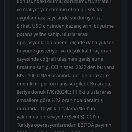
konusundaki olumlu görüşümüzü, strateji
ve maliyet yönetiminin etkin bir şekilde
uygulanması sayesinde sürdürüyoruz.
Şirket, USD cinsinden kazançlarını büyütme
potansiyeline sahip, uluslararası
operasyonlarda önemli ölçüde daha yüksek
büyüme gösteriyor ve düşük kaldıraç oranı
sayesinde coğrafi ulaşımını genişletme
fırsatına sahip. CCI hissesi 2022'den bu yana
BIST-100'ü %59 oranında geride bırakarak
önemli bir performans sergiledi. Bu arada,
ileriye dönük F/K (2024E: 11,6x) uluslararası
emsallere göre %22 oranında daralmış
durumda, 10 yıllık ortalama %33'ün
yakınında bir seviyede (Şekil 3). CCI'ın
Türkiye operasyonlarından EBITDA payının