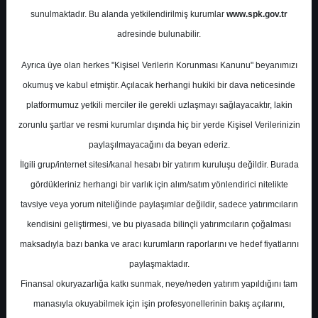
Potansiyel
%0.00
sunulmaktadır. Bu alanda yetkilendirilmiş kurumlar
www.spk.gov.tr
Getiri
adresinde bulunabilir.
Al
0
8
Ayrıca üye olan herkes "Kişisel Verilerin Korunması Kanunu" beyanımızı
Salı, 28 Mayıs 2024
okumuş ve kabul etmiştir. Açılacak herhangi hukiki bir dava neticesinde
platformumuz yetkili merciler ile gerekli uzlaşmayı sağlayacaktır, lakin
zorunlu şartlar ve resmi kurumlar dışında hiç bir yerde Kişisel Verilerinizin
paylaşılmayacağını da beyan ederiz.
İlgili grup/internet sitesi/kanal hesabı bir yatırım kuruluşu değildir. Burada
gördükleriniz herhangi bir varlık için alım/satım yönlendirici nitelikte
tavsiye veya yorum niteliğinde paylaşımlar değildir, sadece yatırımcıların
En Yüksek Tahmin
130,20 ₺
kendisini geliştirmesi, ve bu piyasada bilinçli yatırımcıların çoğalması
Ortalama Fiyat Tahmini
106,77 ₺
maksadıyla bazı banka ve aracı kurumların raporlarını ve hedef fiyatlarını
En Düşük Tahmin
93,00 ₺
paylaşmaktadır.
Ortalama Getiri Potansiyeli
%19.97
Finansal okuryazarlığa katkı sunmak, neye/neden yatırım yapıldığını tam
manasıyla okuyabilmek için işin profesyonellerinin bakış açılarını,