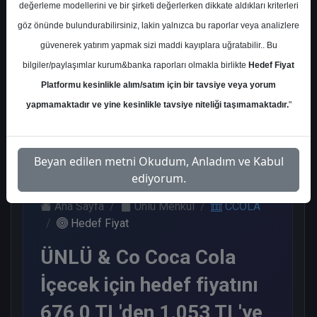
değerleme modellerini ve bir şirketi değerlerken dikkate aldıkları kriterleri
Kurum Sayısı
göz önünde bulundurabilirsiniz, lakin yalnızca bu raporlar veya analizlere
8
güvenerek yatırım yapmak sizi maddi kayıplara uğratabilir.. Bu
Al
End.
Endeks
Tavsiye
bilgiler/paylaşımlar kurum&banka raporları olmakla birlikte
Hedef Fiyat
Paralel
Üstü Get.
Yok
Get.
Platformu kesinlikle alım/satım için bir tavsiye veya yorum
4
1
1
2
yapmamaktadır ve yine kesinlikle tavsiye niteliği taşımamaktadır.
"
Salı, 28 Mayıs 2024
Beyan edilen metni Okudum, Anladım ve Kabul
ediyorum.
Ana Sayfa
Ünlü Menkul
CCOLA
Hedef Fiyat
ÜNLÜ & Co Coca Cola
İçecek için hedef fiyatını
676,0 TL'den 1.053 TL'ye