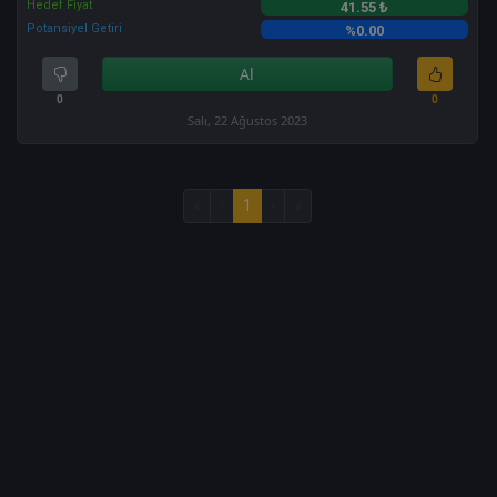
Hedef Fiyat
41.55 ₺
Potansiyel Getiri
%0.00
Al
0
0
Salı, 22 Ağustos 2023
«
‹
1
›
»