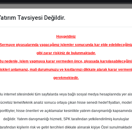
atırım Tavsiyesi Değildir.
del
Hisse
Öne
Raporlar
Partnerlerimi
y
Karşılaştır
Çıkanlar
Hoşgeldiniz
Sermaye piyasalarında yapacağınız işlemler sonucunda kar elde edebileceğini
gibi zarar riskiniz de bulunmaktadır.
Bu nedenle, işlem yapmaya karar vermeden önce, piyasada karşılaşabileceğini
iskleri anlamanız, mali durumunuzu ve kısıtlarınızı dikkate alarak karar vermen
gerekmektedir.
CA-COLA
.Ş.
Bu internet sitesindeki tüm sayfalarda veya bağlı sosyal medya hesaplarında yer al
74.00 ₺
ücretsiz temel/teknik analiz sonucu ortaya çıkan hisse senedi hedef fiyatları, model
%0.00
En Yüksek Tahmi
portföyler, hisse önerileri ve açıklamalar kesinlikle yatırım danışmanlığı kapsamınd
Ortalama Fiyat
değildir. Yatırım danışmanlığı hizmeti, SPK tarafından yetkilendirilmiş kuruluşlar
s
Tahmini
t.
tarafından kişilerin risk ve getiri tercihleri dikkate alınarak kişiye Özel sunulmaktadır
4
En Düşük Tahmi