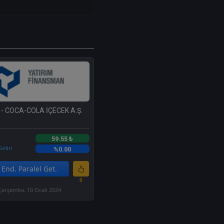
- COCA-COLA İÇECEK A.Ş.
59.55 ₺
etiri
%0.00
End. Paralel Get.
0
Çarşamba, 10 Ocak 2024