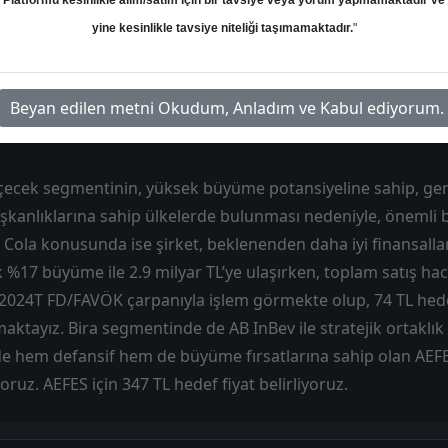
Platformu kesinlikle alım/satım için bir tavsiye veya yorum yapmamaktadır ve
yine kesinlikle tavsiye niteliği taşımamaktadır.
"
an
Hedef: 74.00 ₺
Potansiyel: %0.00
Beyan edilen metni Okudum, Anladım ve Kabul ediyorum.
İçecek segmentinin, yüksek büyüme potansiyeline sahip, ge
ışkanlıklarına sahip ülkelerde bulunması nedeniyle, önemli b
ola konusunda ise şirket, beklenenden daha iyi finansallar 
ık %17 büyüme ile 2.9 milyar TL’ye ulaşırken, toplam satış 
 2024T FD/FAVÖK çarpanıyla işlem görmekte olup, 74 TL hede
tayız. Bira segmentinde de AB InBev ile stratejik ortaklık
e hem defansif hem de büyüme fırsatlarına sahip olan AEFE
z. AEFES için 347 TL hedef fiyat belirliyoruz.