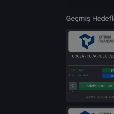
Geçmiş Hedefl
CCOLA
- COCA-COLA İÇEC
Hedef Fiyat
87
Potansiyel Getiri
%
Endeks Üstü Get.
4
Pazartesi, 27 Ocak 202