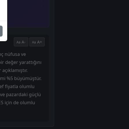
A-
A+
nç nüfusa ve
ir değer yarattığını
açıklamıştır.
hacmi %5 büyümüştür.
f fiyatla olumlu
 ve pazardaki güçlü
S için de olumlu