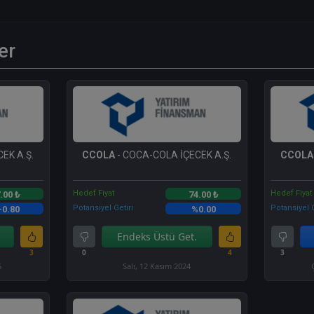
er
EK A.Ş.
CCOLA
- COCA-COLA İÇECEK A.Ş.
CCOLA
Hedef Fiyat
Hedef Fiyat
.00 ₺
74.00 ₺
Potansiyel Getiri
Potansiyel G
-0.80
%0.00
Endeks Üstü Get.
3
0
4
3
5
Salı, 12 Kasım 2024