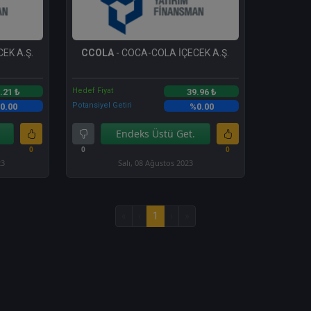
EK A.Ş.
CCOLA
- COCA-COLA İÇECEK A.Ş.
Hedef Fiyat
.21 ₺
39.96 ₺
Potansiyel Getiri
0.00
%0.00
Endeks Üstü Get.
0
0
0
23
Salı, 08 Ağustos 2023
«
‹
1
›
»