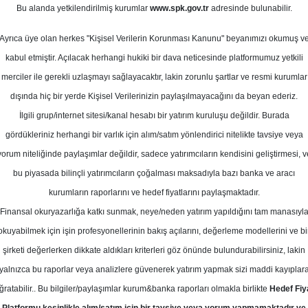
m 2024
Bu alanda yetkilendirilmiş kurumlar
www.spk.gov.tr
adresinde bulunabilir.
Ortalama Getiri
Potansiyeli
Ayrıca üye olan herkes "Kişisel Verilerin Korunması Kanunu" beyanımızı okumuş v
kabul etmiştir. Açılacak herhangi hukiki bir dava neticesinde platformumuz yetkili
merciler ile gerekli uzlaşmayı sağlayacaktır, lakin zorunlu şartlar ve resmi kurumlar
Al
End.
dışında hiç bir yerde Kişisel Verilerinizin paylaşılmayacağını da beyan ederiz.
Parale
Kurum Sayısı
Get.
İlgili grup/internet sitesi/kanal hesabı bir yatırım kuruluşu değildir. Burada
8
4
2
gördükleriniz herhangi bir varlık için alım/satım yönlendirici nitelikte tavsiye veya
yorum niteliğinde paylaşımlar değildir, sadece yatırımcıların kendisini geliştirmesi, v
bu piyasada bilinçli yatırımcıların çoğalması maksadıyla bazı banka ve aracı
Salı, 12 Kasım 2024
kurumların raporlarını ve hedef fiyatlarını paylaşmaktadır.
Finansal okuryazarlığa katkı sunmak, neye/neden yatırım yapıldığını tam manasıyl
atırım Finansman
CCOLA
Hedef Fiyat
okuyabilmek için işin profesyonellerinin bakış açılarını, değerleme modellerini ve bi
şirketi değerlerken dikkate aldıkları kriterleri göz önünde bulundurabilirsiniz, lakin
ansman Coca Cola İçecek için hedef 
yalnızca bu raporlar veya analizlere güvenerek yatırım yapmak sizi maddi kayıplar
siyesini ise 'Endeks Üstü Getiri' ola
ğratabilir.. Bu bilgiler/paylaşımlar kurum&banka raporları olmakla birlikte
Hedef Fiy