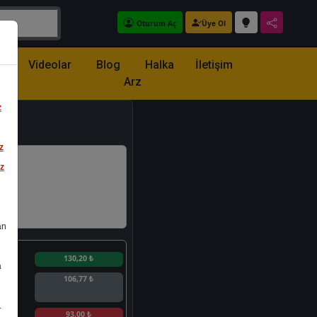
Oturum Aç
Üye Ol
z
Videolar
Blog
Halka
İletişim
Arz
z
z
iz
an
n
130,20 ₺
a
106,77 ₺
.
n
93,00 ₺