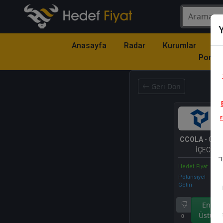
Y
Anasayfa
Radar
Kurumlar
Mo
Portfö
Geri Dön
r
CCOLA
- CO
İÇECEK A
"
Hedef Fiyat
Potansiyel
Getiri
Endek
Üstü Ge
0