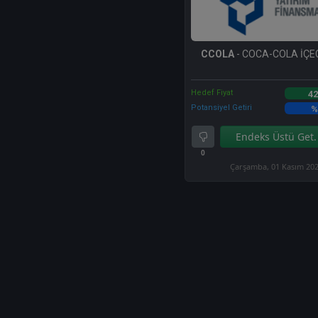
CCOLA
- COCA-COLA İÇEC
Hedef Fiyat
42
Potansiyel Getiri
%
Endeks Üstü Get.
0
Çarşamba, 01 Kasım 20