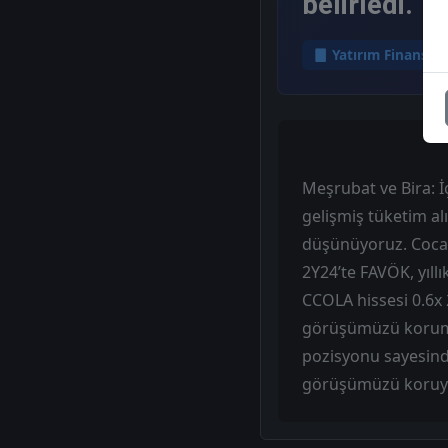
belirledi.
Yatırım Finansm
Meşrubat ve Bira: 
gelişmiş tüketim al
düşünüyoruz. Coca C
2Y24’te FAVÖK, yıll
CCOLA hissesi 0.6x
görüşümüzü korumak
pozisyonu sayesind
görüşümüzü koruyoru