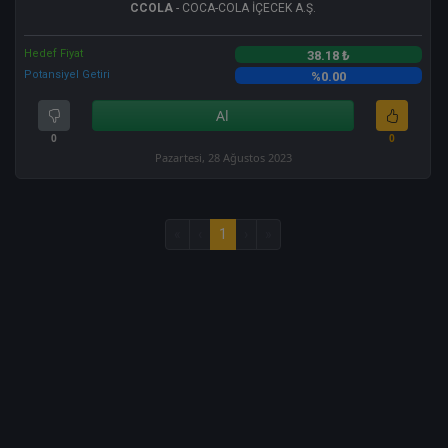
CCOLA
- COCA-COLA İÇECEK A.Ş.
Hedef Fiyat
38.18 ₺
Potansiyel Getiri
%0.00
Al
0
0
Pazartesi, 28 Ağustos 2023
«
‹
1
›
»