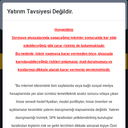
Yatırım Tavsiyesi Değildir.
Şimdi uygulamayı indirin!
Hoşgeldiniz
Sermaye piyasalarında yapacağınız işlemler sonucunda kar elde
edebileceğiniz gibi zarar riskiniz de bulunmaktadır.
Bu nedenle, işlem yapmaya karar vermeden önce, piyasada
karşılaşabileceğiniz riskleri anlamanız, mali durumunuzu ve
kısıtlarınızı dikkate alarak karar vermeniz gerekmektedir.
Geri Dön
"Bu internet sitesindeki tüm sayfalarda veya bağlı sosyal medya
hesaplarında yer alan ücretsiz temel/teknik analiz sonucu ortaya çıkan
hisse senedi hedef fiyatları, model portföyler, hisse önerileri ve
açıklamalar kesinlikle yatırım danışmanlığı kapsamında değildir. Yatırım
CCOLA
- COCA-COLA İÇECEK
A.Ş.
danışmanlığı hizmeti, SPK tarafından yetkilendirilmiş kuruluşlar
Hedef Fiyat
90.00 ₺
tarafından kişilerin risk ve getiri tercihleri dikkate alınarak kişiye Özel