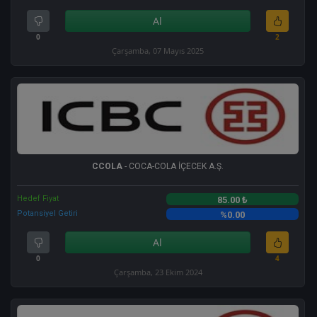
Al
0
2
Çarşamba, 07 Mayıs 2025
CCOLA
- COCA-COLA İÇECEK A.Ş.
Hedef Fiyat
85.00 ₺
Potansiyel Getiri
%0.00
Al
0
4
Çarşamba, 23 Ekim 2024