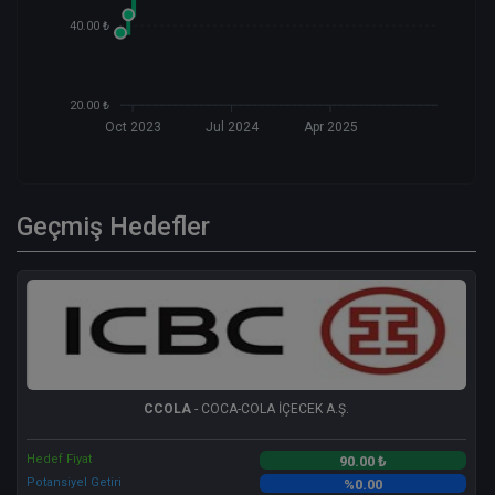
40.00 ₺
20.00 ₺
Oct 2023
Jul 2024
Apr 2025
Geçmiş Hedefler
CCOLA
- COCA-COLA İÇECEK A.Ş.
Hedef Fiyat
90.00 ₺
Potansiyel Getiri
%0.00