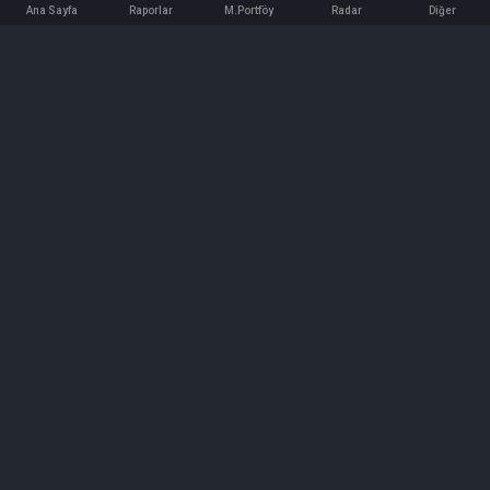
Ana Sayfa
Raporlar
M.Portföy
Radar
Diğer
İletişim
Bilgi ve Reklam için bizimle iletişime geçin!
iletisim@hedeffiyat.com.tr