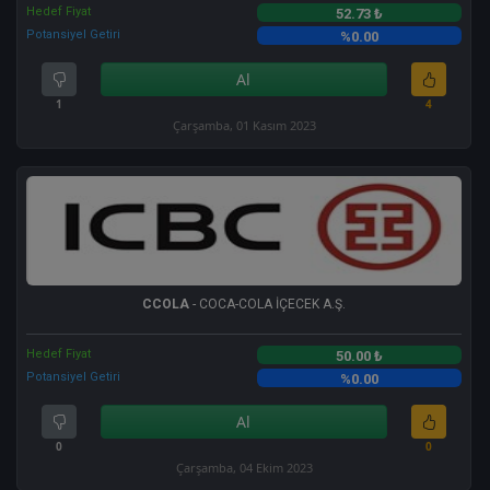
Hedef Fiyat
52.73 ₺
Potansiyel Getiri
%0.00
Al
1
4
Çarşamba, 01 Kasım 2023
CCOLA
- COCA-COLA İÇECEK A.Ş.
Hedef Fiyat
50.00 ₺
Potansiyel Getiri
%0.00
Al
0
0
Çarşamba, 04 Ekim 2023