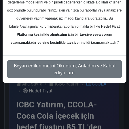
değerleme modellerini ve bir şirketi değerlerken dikkate aldıkları kriterleri
Kurum Sayısı
göz önünde bulundurabilirsiniz, lakin yalnızca bu raporlar veya analizlere
9
güvenerek yatırım yapmak sizi maddi kayıplara uğratabilir.. Bu
Al
End.
Endeks
Tavsiye
bilgiler/paylaşımlar kurum&banka raporları olmakla birlikte
Hedef Fiyat
Paralel
Üstü Get.
Yok
Get.
Platformu kesinlikle alım/satım için bir tavsiye veya yorum
5
1
1
2
yapmamaktadır ve yine kesinlikle tavsiye niteliği taşımamaktadır.
"
Çarşamba, 07 Mayıs 2025
Beyan edilen metni Okudum, Anladım ve Kabul
ediyorum.
Ana Sayfa
ICBC Yatırım
CCOLA
Hedef Fiyat
ICBC Yatırım, CCOLA-
Coca Cola İçecek için
hedef fiyatını 85 TL'den