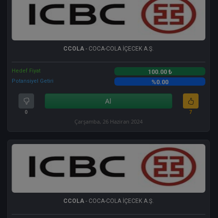
CCOLA
- COCA-COLA İÇECEK A.Ş.
Hedef Fiyat
100.00 ₺
Potansiyel Getiri
%0.00
Al
0
7
Çarşamba, 26 Haziran 2024
CCOLA
- COCA-COLA İÇECEK A.Ş.