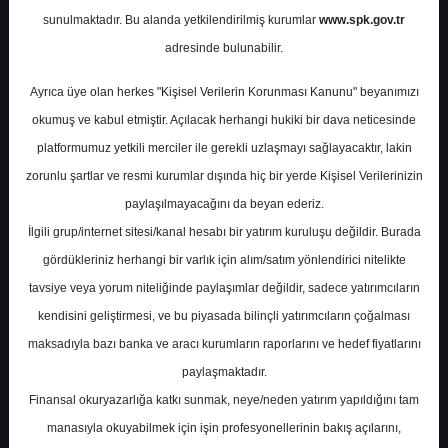
Potansiyel
%0.00
sunulmaktadır. Bu alanda yetkilendirilmiş kurumlar
www.spk.gov.tr
Getiri
adresinde bulunabilir.
Al
0
2
Ayrıca üye olan herkes "Kişisel Verilerin Korunması Kanunu" beyanımızı
Çarşamba, 07 Mayıs 2025
okumuş ve kabul etmiştir. Açılacak herhangi hukiki bir dava neticesinde
platformumuz yetkili merciler ile gerekli uzlaşmayı sağlayacaktır, lakin
zorunlu şartlar ve resmi kurumlar dışında hiç bir yerde Kişisel Verilerinizin
paylaşılmayacağını da beyan ederiz.
İlgili grup/internet sitesi/kanal hesabı bir yatırım kuruluşu değildir. Burada
gördükleriniz herhangi bir varlık için alım/satım yönlendirici nitelikte
tavsiye veya yorum niteliğinde paylaşımlar değildir, sadece yatırımcıların
En Yüksek Tahmin
130,20 ₺
kendisini geliştirmesi, ve bu piyasada bilinçli yatırımcıların çoğalması
Ortalama Fiyat Tahmini
108,80 ₺
maksadıyla bazı banka ve aracı kurumların raporlarını ve hedef fiyatlarını
En Düşük Tahmin
93,00 ₺
paylaşmaktadır.
Ortalama Getiri Potansiyeli
%20.82
Finansal okuryazarlığa katkı sunmak, neye/neden yatırım yapıldığını tam
manasıyla okuyabilmek için işin profesyonellerinin bakış açılarını,