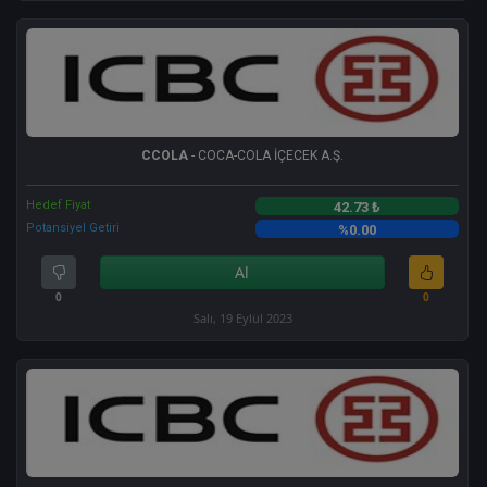
CCOLA
- COCA-COLA İÇECEK A.Ş.
Hedef Fiyat
42.73 ₺
Potansiyel Getiri
%0.00
Al
0
0
Salı, 19 Eylül 2023