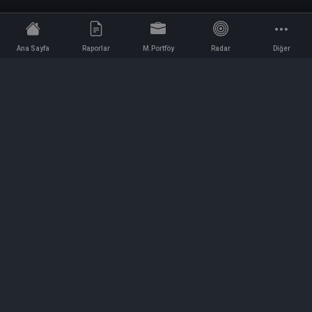
Ana Sayfa
Raporlar
M.Portföy
Radar
Diğer
İletişim
Bilgi ve Reklam için bizimle iletişime geçin!