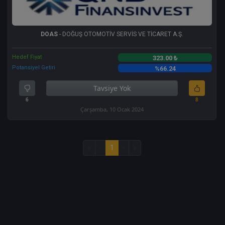
DOAS
- DOĞUŞ OTOMOTİV SERVİS VE TİCARET A.Ş.
Hedef Fiyat
323.00 ₺
Potansiyel Getiri
%66.24
Tavsiye Yok
6
8
Çarşamba, 10 Ocak 2024
«
‹
1
›
»