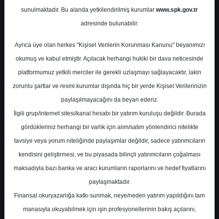
Potansiyel
%66.24
sunulmaktadır. Bu alanda yetkilendirilmiş kurumlar
www.spk.gov.tr
Getiri
adresinde bulunabilir.
Tavsiye Yok
6
8
Ayrıca üye olan herkes "Kişisel Verilerin Korunması Kanunu" beyanımızı
Çarşamba, 10 Ocak 2024
okumuş ve kabul etmiştir. Açılacak herhangi hukiki bir dava neticesinde
platformumuz yetkili merciler ile gerekli uzlaşmayı sağlayacaktır, lakin
zorunlu şartlar ve resmi kurumlar dışında hiç bir yerde Kişisel Verilerinizin
paylaşılmayacağını da beyan ederiz.
İlgili grup/internet sitesi/kanal hesabı bir yatırım kuruluşu değildir. Burada
gördükleriniz herhangi bir varlık için alım/satım yönlendirici nitelikte
tavsiye veya yorum niteliğinde paylaşımlar değildir, sadece yatırımcıların
En Yüksek Tahmin
305,00 ₺
kendisini geliştirmesi, ve bu piyasada bilinçli yatırımcıların çoğalması
Ortalama Fiyat Tahmini
250,76 ₺
maksadıyla bazı banka ve aracı kurumların raporlarını ve hedef fiyatlarını
En Düşük Tahmin
200,00 ₺
paylaşmaktadır.
Ortalama Getiri Potansiyeli
%29.06
Finansal okuryazarlığa katkı sunmak, neye/neden yatırım yapıldığını tam
manasıyla okuyabilmek için işin profesyonellerinin bakış açılarını,