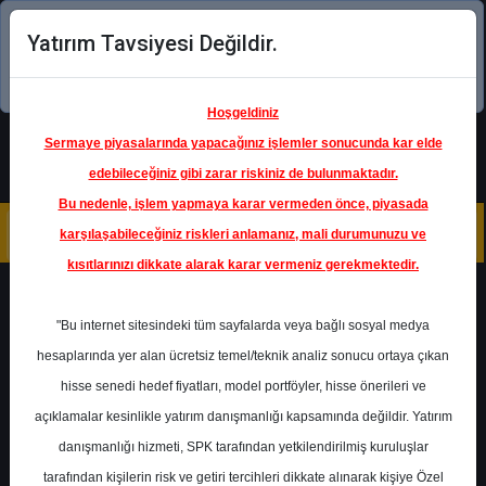
Yatırım Tavsiyesi Değildir.
Şimdi uygulamayı indirin!
Hoşgeldiniz
Sermaye piyasalarında yapacağınız işlemler sonucunda kar elde
edebileceğiniz gibi zarar riskiniz de bulunmaktadır.
Bu nedenle, işlem yapmaya karar vermeden önce, piyasada
karşılaşabileceğiniz riskleri anlamanız, mali durumunuzu ve
kısıtlarınızı dikkate alarak karar vermeniz gerekmektedir.
Geri Dön
"Bu internet sitesindeki tüm sayfalarda veya bağlı sosyal medya
hesaplarında yer alan ücretsiz temel/teknik analiz sonucu ortaya çıkan
hisse senedi hedef fiyatları, model portföyler, hisse önerileri ve
açıklamalar kesinlikle yatırım danışmanlığı kapsamında değildir. Yatırım
DOAS
- DOĞUŞ OTOMOTİV
SERVİS VE TİCARET A.Ş.
danışmanlığı hizmeti, SPK tarafından yetkilendirilmiş kuruluşlar
Hedef Fiyat
323.00 ₺
tarafından kişilerin risk ve getiri tercihleri dikkate alınarak kişiye Özel