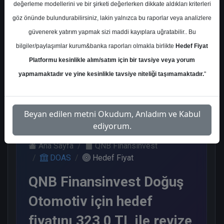
değerleme modellerini ve bir şirketi değerlerken dikkate aldıkları kriterleri
Kurum Sayısı
göz önünde bulundurabilirsiniz, lakin yalnızca bu raporlar veya analizlere
14
güvenerek yatırım yapmak sizi maddi kayıplara uğratabilir.. Bu
Al
Tut
End.
Endeks
bilgiler/paylaşımlar kurum&banka raporları olmakla birlikte
Hedef Fiyat
Paralel
Üstü Get.
Get.
Platformu kesinlikle alım/satım için bir tavsiye veya yorum
5
6
2
1
yapmamaktadır ve yine kesinlikle tavsiye niteliği taşımamaktadır.
"
Çarşamba, 10 Ocak 2024
Beyan edilen metni Okudum, Anladım ve Kabul
ediyorum.
Ana Sayfa
QNB Finansinvest
DOAS
Hedef Fiyat
QNB Finansinvest Doğuş
Otomotiv için hedef
fiyatını 323,0 TL ile revize