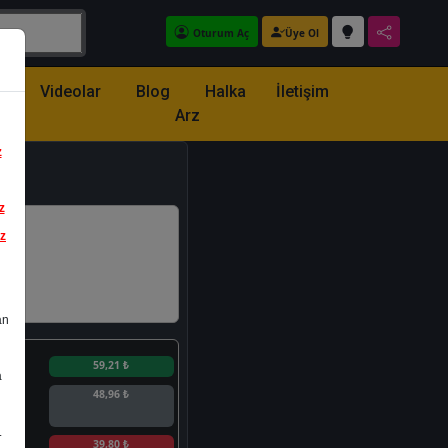
Oturum Aç
Üye Ol
z
Videolar
Blog
Halka
İletişim
Arz
z
z
iz
an
n
59,21 ₺
a
48,96 ₺
.
n
39,80 ₺