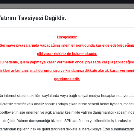
atırım Tavsiyesi Değildir.
del
Hisse
Öne
Raporlar
Partnerlerimi
y
Karşılaştır
Çıkanlar
Hoşgeldiniz
Sermaye piyasalarında yapacağınız işlemler sonucunda kar elde edebileceğini
gibi zarar riskiniz de bulunmaktadır.
Bu nedenle, işlem yapmaya karar vermeden önce, piyasada karşılaşabileceğini
ım Endeksinde
iskleri anlamanız, mali durumunuzu ve kısıtlarınızı dikkate alarak karar vermen
gerekmektedir.
REĞLİ
ÇELİK
Bu internet sitesindeki tüm sayfalarda veya bağlı sosyal medya hesaplarında yer al
 T.A.Ş.
35.00 ₺
ücretsiz temel/teknik analiz sonucu ortaya çıkan hisse senedi hedef fiyatları, model
En Yüksek Tahmi
%-10.26
portföyler, hisse önerileri ve açıklamalar kesinlikle yatırım danışmanlığı kapsamınd
Ortalama Fiyat
değildir. Yatırım danışmanlığı hizmeti, SPK tarafından yetkilendirilmiş kuruluşlar
Tahmini
s
tarafından kişilerin risk ve getiri tercihleri dikkate alınarak kişiye Özel sunulmaktadır
En Düşük Tahmi
t.