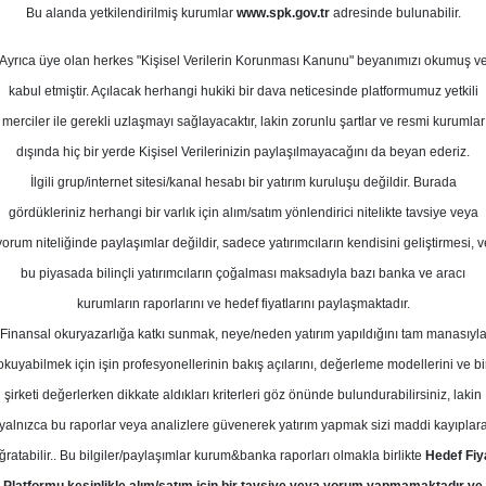
2
Bu alanda yetkilendirilmiş kurumlar
www.spk.gov.tr
adresinde bulunabilir.
Ortalama Getiri
Ağustos
Potansiyeli
Ayrıca üye olan herkes "Kişisel Verilerin Korunması Kanunu" beyanımızı okumuş v
kabul etmiştir. Açılacak herhangi hukiki bir dava neticesinde platformumuz yetkili
merciler ile gerekli uzlaşmayı sağlayacaktır, lakin zorunlu şartlar ve resmi kurumlar
Al
Tut
dışında hiç bir yerde Kişisel Verilerinizin paylaşılmayacağını da beyan ederiz.
İlgili grup/internet sitesi/kanal hesabı bir yatırım kuruluşu değildir. Burada
5
5
Kurum Sayısı
gördükleriniz herhangi bir varlık için alım/satım yönlendirici nitelikte tavsiye veya
15
yorum niteliğinde paylaşımlar değildir, sadece yatırımcıların kendisini geliştirmesi, v
bu piyasada bilinçli yatırımcıların çoğalması maksadıyla bazı banka ve aracı
kurumların raporlarını ve hedef fiyatlarını paylaşmaktadır.
Finansal okuryazarlığa katkı sunmak, neye/neden yatırım yapıldığını tam manasıyl
okuyabilmek için işin profesyonellerinin bakış açılarını, değerleme modellerini ve bi
Perşembe, 07 Ağustos 2025
şirketi değerlerken dikkate aldıkları kriterleri göz önünde bulundurabilirsiniz, lakin
yalnızca bu raporlar veya analizlere güvenerek yatırım yapmak sizi maddi kayıplar
atırım Finansman
EREGL
Hedef Fiyat
ğratabilir.. Bu bilgiler/paylaşımlar kurum&banka raporları olmakla birlikte
Hedef Fiy