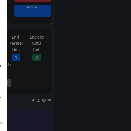
%25.54
e
End.
Endeks
Paralel
Üstü
Get.
Get.
1
3
Nötr
e
1
a
r
a
at