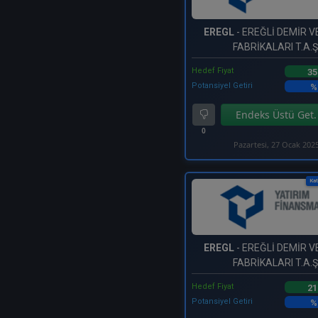
EREGL
- EREĞLİ DEMİR V
FABRİKALARI T.A.Ş
Hedef Fiyat
35
Potansiyel Getiri
%
Endeks Üstü Get.
0
Pazartesi, 27 Ocak 202
Kat
EREGL
- EREĞLİ DEMİR V
FABRİKALARI T.A.Ş
Hedef Fiyat
21
Potansiyel Getiri
%