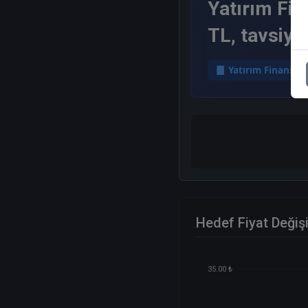
Yatırım Fin
TL, tavsiye
Yatırım Finansm
Hedef Fiyat Değiş
35.00 ₺