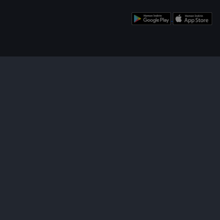
enü
Bizi Takip Edin!