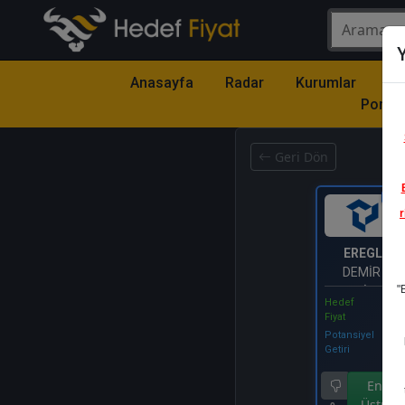
Y
Anasayfa
Radar
Kurumlar
Mo
Portfö
Geri Dön
Katıl
r
EREGL
- E
DEMİR VE 
"
FABRİKALARI
Hedef
Fiyat
Potansiyel
Getiri
Endek
Üstü Ge