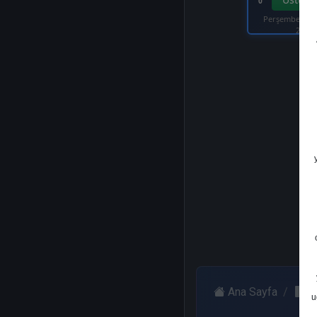
0
Perşembe, 07 
2025
Ana Sayfa
Y
u