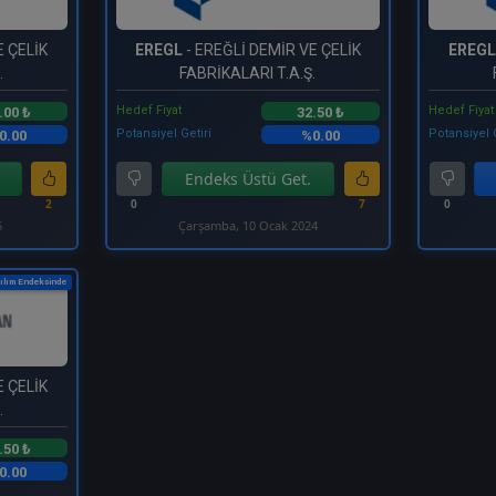
E ÇELİK
EREGL
- EREĞLİ DEMİR VE ÇELİK
EREGL
.
FABRİKALARI T.A.Ş.
Hedef Fiyat
Hedef Fiyat
.00 ₺
32.50 ₺
Potansiyel Getiri
Potansiyel 
0.00
%0.00
Endeks Üstü Get.
2
0
7
0
5
Çarşamba, 10 Ocak 2024
ılım Endeksinde
E ÇELİK
.
.50 ₺
0.00