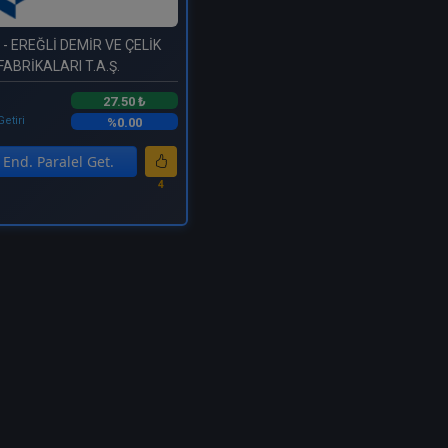
- EREĞLİ DEMİR VE ÇELİK
FABRİKALARI T.A.Ş.
27.50 ₺
Getiri
%0.00
End. Paralel Get.
4