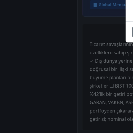
Global Menkul D
Ticaret savaşlarını
özelliklere sahip ş
✓ Dış dünya yerine 
doğrusal bir ilişki
büyüme planları olm
şirketler ❑ BIST 10
%42’lik bir getiri 
GARAN, VAKBN, ASE
portföyden çıkarar
getirisi; nominal ol