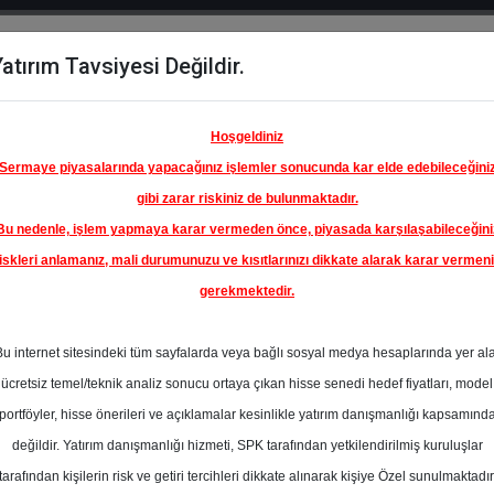
atırım Tavsiyesi Değildir.
del
Hisse
Öne
Raporlar
Partnerlerimi
y
Karşılaştır
Çıkanlar
Hoşgeldiniz
Sermaye piyasalarında yapacağınız işlemler sonucunda kar elde edebileceğini
gibi zarar riskiniz de bulunmaktadır.
Bu nedenle, işlem yapmaya karar vermeden önce, piyasada karşılaşabileceğini
iskleri anlamanız, mali durumunuzu ve kısıtlarınızı dikkate alarak karar vermen
gerekmektedir.
FORD
SANAYİ
Bu internet sitesindeki tüm sayfalarda veya bağlı sosyal medya hesaplarında yer al
150.80 ₺
ücretsiz temel/teknik analiz sonucu ortaya çıkan hisse senedi hedef fiyatları, model
%0.00
En Yüksek Tahmi
portföyler, hisse önerileri ve açıklamalar kesinlikle yatırım danışmanlığı kapsamınd
Ortalama Fiyat
değildir. Yatırım danışmanlığı hizmeti, SPK tarafından yetkilendirilmiş kuruluşlar
Tahmini
tarafından kişilerin risk ve getiri tercihleri dikkate alınarak kişiye Özel sunulmaktadır
2
En Düşük Tahmi