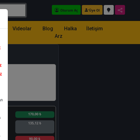
Oturum Aç
Üye Ol
z
Videolar
Blog
Halka
İletişim
Arz
z
z
iz
an
n
170,00 ₺
a
135,12 ₺
.
n
90,00 ₺