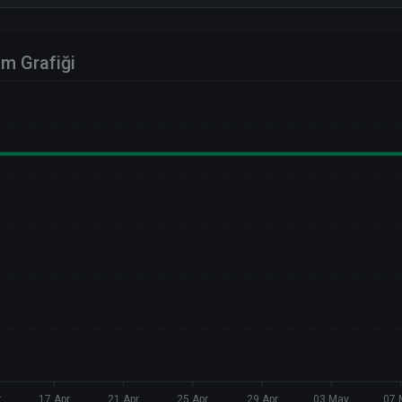
im Grafiği
r
17 Apr
21 Apr
25 Apr
29 Apr
03 May
07 