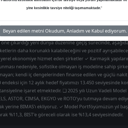
Platformu kesinlikle alım/satım için bir tavsiye veya yorum yapmamaktadır ve
eğerler
Hedef: 150.80 ₺
Potansiyel: %0.00
yine kesinlikle tavsiye niteliği taşımamaktadır.
"
Beyan edilen metni Okudum, Anladım ve Kabul ediyorum.
n öne çıkardığı yeni dünya düzenine geçiş sürecinde, aşağıda
irketlerin daha korunaklı kalabileceğini ve pozitif ayrışabile
yerel ekonomiye hizmet eden şirketler ✓ Karmaşık yapıların
 sunması nedeniyle, sofistike olmayan iş modeline sahip şirke
ayan; kendi iç dengelerinden finanse edilen ve güçlü nakit
0 endeksi için 12 aylık hedef fiyatımızı 13.450 seviyesinde ko
potansiyeline işaret etmektedir. ❑ 2025 yılı Uzun Vadeli Mod
LS, ASTOR, CIMSA, EKGYO ve ROTO’yu tutmaya devam ediyo
ak yerine BIMAS’ı ekliyoruz. ✓ Model Portföyümüzün yıl ba
arak %11,3, BIST'e göreceli olarak ise %13,4 seviyesindedir.