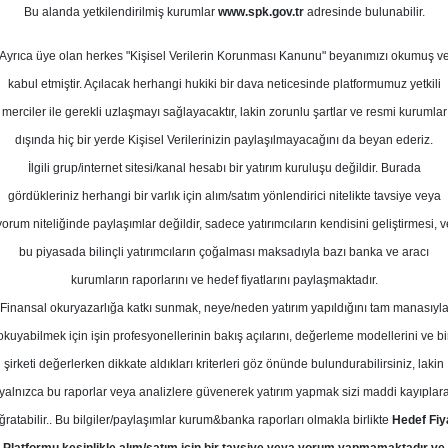
isan 2025
Bu alanda yetkilendirilmiş kurumlar
www.spk.gov.tr
adresinde bulunabilir.
Ortalama Getiri
Potansiyeli
Ayrıca üye olan herkes "Kişisel Verilerin Korunması Kanunu" beyanımızı okumuş v
kabul etmiştir. Açılacak herhangi hukiki bir dava neticesinde platformumuz yetkili
merciler ile gerekli uzlaşmayı sağlayacaktır, lakin zorunlu şartlar ve resmi kurumlar
Al
Tut
dışında hiç bir yerde Kişisel Verilerinizin paylaşılmayacağını da beyan ederiz.
Kurum Sayısı
İlgili grup/internet sitesi/kanal hesabı bir yatırım kuruluşu değildir. Burada
22
12
3
gördükleriniz herhangi bir varlık için alım/satım yönlendirici nitelikte tavsiye veya
yorum niteliğinde paylaşımlar değildir, sadece yatırımcıların kendisini geliştirmesi, v
bu piyasada bilinçli yatırımcıların çoğalması maksadıyla bazı banka ve aracı
Çarşamba, 09 Nisan 2025
kurumların raporlarını ve hedef fiyatlarını paylaşmaktadır.
Finansal okuryazarlığa katkı sunmak, neye/neden yatırım yapıldığını tam manasıyl
lobal Menkul Değerler
FROTO
Hedef Fiyat
okuyabilmek için işin profesyonellerinin bakış açılarını, değerleme modellerini ve bi
şirketi değerlerken dikkate aldıkları kriterleri göz önünde bulundurabilirsiniz, lakin
ul Değerler, FROTO - Ford Otosan i
yalnızca bu raporlar veya analizlere güvenerek yatırım yapmak sizi maddi kayıplar
08 TL, tavsiyesini ise 'AL' olarak kor
ğratabilir.. Bu bilgiler/paylaşımlar kurum&banka raporları olmakla birlikte
Hedef Fiy