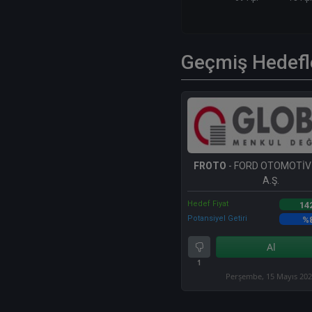
Geçmiş Hedefl
FROTO
- FORD OTOMOTİV
A.Ş.
Hedef Fiyat
14
Potansiyel Getiri
%
Al
1
Perşembe, 15 Mayıs 20