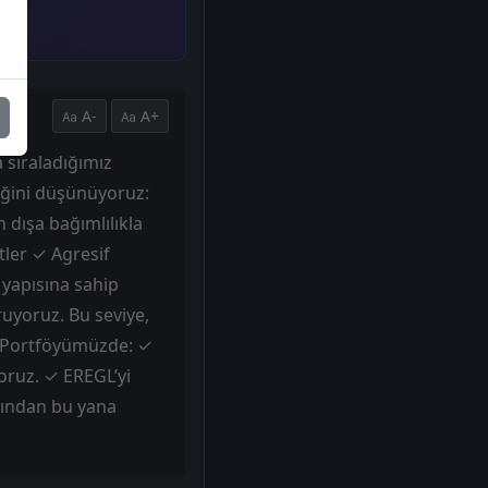
A-
A+
 sıraladığımız
ceğini düşünüyoruz:
 dışa bağımlılıkla
tler ✓ Agresif
 yapısına sahip
ruyoruz. Bu seviye,
el Portföyümüzde: ✓
ruz. ✓ EREGL’yi
şından bu yana