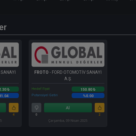
er
 SANAYİ
FROTO
- FORD OTOMOTİV SANAYİ
A.Ş.
Hedef Fiyat
2.30 ₺
150.80 ₺
Potansiyel Getiri
81.04
%0.00
Al
4
0
2
25
Çarşamba, 09 Nisan 2025