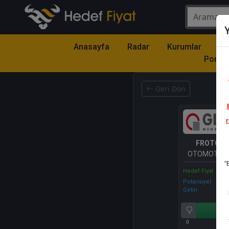
Y
Anasayfa
Radar
Kurumlar
Mo
Portfö
Geri Dön
r
FROTO
- 
OTOMOTİV 
"
A.Ş.
Hedef Fiyat
Potansiyel
Getiri
Al
0