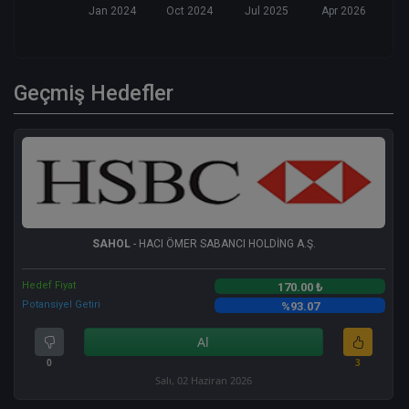
Jan 2024
Oct 2024
Jul 2025
Apr 2026
Geçmiş Hedefler
SAHOL
- HACI ÖMER SABANCI HOLDİNG A.Ş.
Hedef Fiyat
170.00 ₺
Potansiyel Getiri
%93.07
Al
0
3
Salı, 02 Haziran 2026