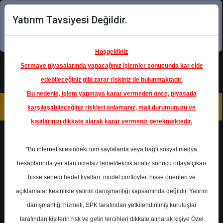
Yatırım Tavsiyesi Değildir.
Şimdi uygulamayı indirin!
Hoşgeldiniz
Sermaye piyasalarında yapacağınız işlemler sonucunda kar elde
edebileceğiniz gibi zarar riskiniz de bulunmaktadır.
Bu nedenle, işlem yapmaya karar vermeden önce, piyasada
karşılaşabileceğiniz riskleri anlamanız, mali durumunuzu ve
kısıtlarınızı dikkate alarak karar vermeniz gerekmektedir.
Geri Dön
"Bu internet sitesindeki tüm sayfalarda veya bağlı sosyal medya
hesaplarında yer alan ücretsiz temel/teknik analiz sonucu ortaya çıkan
hisse senedi hedef fiyatları, model portföyler, hisse önerileri ve
açıklamalar kesinlikle yatırım danışmanlığı kapsamında değildir. Yatırım
SAHOL
- HACI ÖMER SABANCI
HOLDİNG A.Ş.
danışmanlığı hizmeti, SPK tarafından yetkilendirilmiş kuruluşlar
Hedef Fiyat
170.00 ₺
tarafından kişilerin risk ve getiri tercihleri dikkate alınarak kişiye Özel