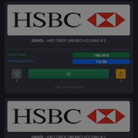
SAHOL
- HACI ÖMER SABANCI HOLDİNG A.Ş.
Hedef Fiyat
148.00 ₺
Potansiyel Getiri
%0.00
Al
1
5
Salı, 07 Ekim 2025
SAHOL
- HACI ÖMER SABANCI HOLDİNG A.Ş.