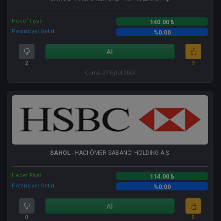
Hedef Fiyat
140.00 ₺
Potansiyel Getiri
%0.00
Al
2
3
Cuma, 27 Eylül 2024
SAHOL
- HACI ÖMER SABANCI HOLDİNG A.Ş.
Hedef Fiyat
114.00 ₺
Potansiyel Getiri
%0.00
Al
0
5