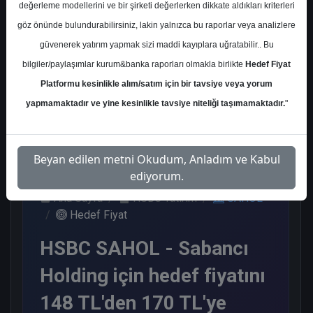
değerleme modellerini ve bir şirketi değerlerken dikkate aldıkları kriterleri
Kurum Sayısı
göz önünde bulundurabilirsiniz, lakin yalnızca bu raporlar veya analizlere
8
güvenerek yatırım yapmak sizi maddi kayıplara uğratabilir.. Bu
Al
Endeks Üstü Get.
bilgiler/paylaşımlar kurum&banka raporları olmakla birlikte
Hedef Fiyat
Platformu kesinlikle alım/satım için bir tavsiye veya yorum
5
3
yapmamaktadır ve yine kesinlikle tavsiye niteliği taşımamaktadır.
"
Salı, 02 Haziran 2026
Beyan edilen metni Okudum, Anladım ve Kabul
ediyorum.
Ana Sayfa
HSBC Yatırım
SAHOL
Hedef Fiyat
HSBC SAHOL - Sabancı
Holding için hedef fiyatını
148 TL'den 170 TL'ye