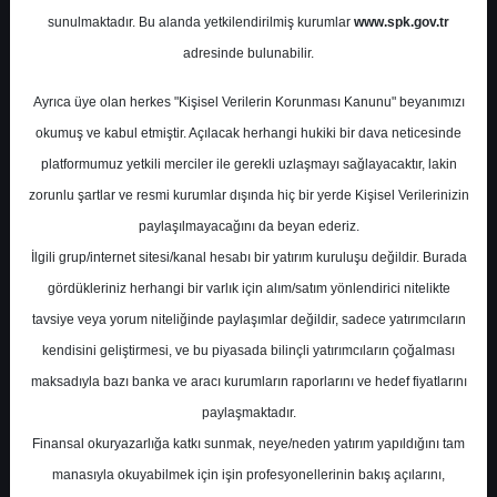
Potansiyel
%93.07
sunulmaktadır. Bu alanda yetkilendirilmiş kurumlar
www.spk.gov.tr
Getiri
adresinde bulunabilir.
Al
0
3
Ayrıca üye olan herkes "Kişisel Verilerin Korunması Kanunu" beyanımızı
Salı, 02 Haziran 2026
okumuş ve kabul etmiştir. Açılacak herhangi hukiki bir dava neticesinde
platformumuz yetkili merciler ile gerekli uzlaşmayı sağlayacaktır, lakin
zorunlu şartlar ve resmi kurumlar dışında hiç bir yerde Kişisel Verilerinizin
paylaşılmayacağını da beyan ederiz.
İlgili grup/internet sitesi/kanal hesabı bir yatırım kuruluşu değildir. Burada
gördükleriniz herhangi bir varlık için alım/satım yönlendirici nitelikte
tavsiye veya yorum niteliğinde paylaşımlar değildir, sadece yatırımcıların
En Yüksek Tahmin
183,00 ₺
kendisini geliştirmesi, ve bu piyasada bilinçli yatırımcıların çoğalması
Ortalama Fiyat Tahmini
161,43 ₺
maksadıyla bazı banka ve aracı kurumların raporlarını ve hedef fiyatlarını
En Düşük Tahmin
137,53 ₺
paylaşmaktadır.
Ortalama Getiri Potansiyeli
%83.33
Finansal okuryazarlığa katkı sunmak, neye/neden yatırım yapıldığını tam
manasıyla okuyabilmek için işin profesyonellerinin bakış açılarını,