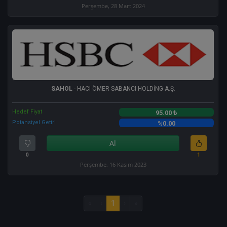
Perşembe, 28 Mart 2024
SAHOL
- HACI ÖMER SABANCI HOLDİNG A.Ş.
Hedef Fiyat
95.00 ₺
Potansiyel Getiri
%0.00
Al
0
1
Perşembe, 16 Kasım 2023
«
‹
1
›
»