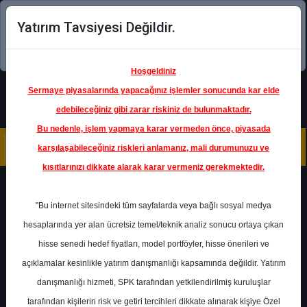
Yatırım Tavsiyesi Değildir.
Şimdi uygulamayı indirin!
Hoşgeldiniz
Sermaye piyasalarında yapacağınız işlemler sonucunda kar elde
edebileceğiniz gibi zarar riskiniz de bulunmaktadır.
Bu nedenle, işlem yapmaya karar vermeden önce, piyasada
karşılaşabileceğiniz riskleri anlamanız, mali durumunuzu ve
kısıtlarınızı dikkate alarak karar vermeniz gerekmektedir.
Geri Dön
"Bu internet sitesindeki tüm sayfalarda veya bağlı sosyal medya
hesaplarında yer alan ücretsiz temel/teknik analiz sonucu ortaya çıkan
hisse senedi hedef fiyatları, model portföyler, hisse önerileri ve
açıklamalar kesinlikle yatırım danışmanlığı kapsamında değildir. Yatırım
IPEKE
- İPEK DOĞAL ENERJİ
KAYNAKLARI ARAŞTIRMA VE
danışmanlığı hizmeti, SPK tarafından yetkilendirilmiş kuruluşlar
ÜRETİM A.Ş.
Hedef Fiyat
63.70 ₺
tarafından kişilerin risk ve getiri tercihleri dikkate alınarak kişiye Özel