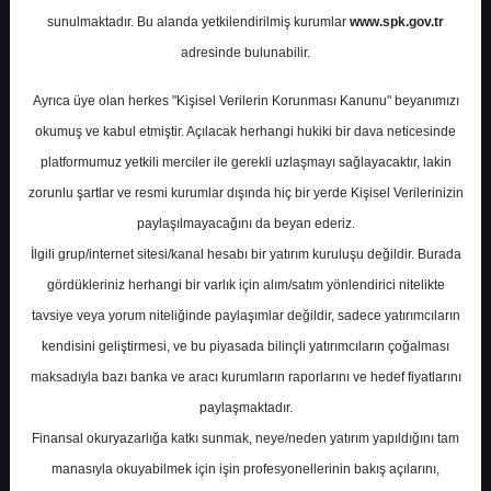
Potansiyel
%-15.68
sunulmaktadır. Bu alanda yetkilendirilmiş kurumlar
www.spk.gov.tr
Getiri
adresinde bulunabilir.
Tavsiye Yok
0
3
Ayrıca üye olan herkes "Kişisel Verilerin Korunması Kanunu" beyanımızı
Pazartesi, 10 Haziran 2024
okumuş ve kabul etmiştir. Açılacak herhangi hukiki bir dava neticesinde
platformumuz yetkili merciler ile gerekli uzlaşmayı sağlayacaktır, lakin
zorunlu şartlar ve resmi kurumlar dışında hiç bir yerde Kişisel Verilerinizin
paylaşılmayacağını da beyan ederiz.
İlgili grup/internet sitesi/kanal hesabı bir yatırım kuruluşu değildir. Burada
gördükleriniz herhangi bir varlık için alım/satım yönlendirici nitelikte
tavsiye veya yorum niteliğinde paylaşımlar değildir, sadece yatırımcıların
En Yüksek Tahmin
0,00 ₺
kendisini geliştirmesi, ve bu piyasada bilinçli yatırımcıların çoğalması
Ortalama Fiyat Tahmini
0,00 ₺
maksadıyla bazı banka ve aracı kurumların raporlarını ve hedef fiyatlarını
En Düşük Tahmin
0,00 ₺
paylaşmaktadır.
Ortalama Getiri Potansiyeli
%-100.00
Finansal okuryazarlığa katkı sunmak, neye/neden yatırım yapıldığını tam
manasıyla okuyabilmek için işin profesyonellerinin bakış açılarını,