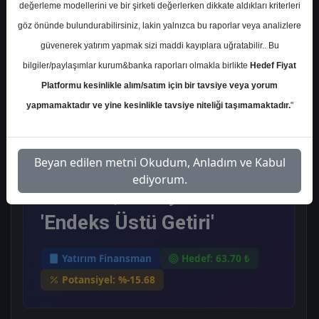
Pazartesi, 10 Haziran 2024
değerleme modellerini ve bir şirketi değerlerken dikkate aldıkları kriterleri
göz önünde bulundurabilirsiniz, lakin yalnızca bu raporlar veya analizlere
güvenerek yatırım yapmak sizi maddi kayıplara uğratabilir.. Bu
Ana Sayfa
Yatırım Finansman
bilgiler/paylaşımlar kurum&banka raporları olmakla birlikte
Hedef Fiyat
IPEKE
Hedef Fiyat
Platformu kesinlikle alım/satım için bir tavsiye veya yorum
Yatırım Finansman İpek
yapmamaktadır ve yine kesinlikle tavsiye niteliği taşımamaktadır.
"
Doğal Enerji Kaynakları
Beyan edilen metni Okudum, Anladım ve Kabul
için 63,70 TL hedef fiyat
ediyorum.
belirledi, tavsiyesi ise
'Endeks Üstü Getiri'
Yatırım Finansman
Hedef: 63.70 ₺
Potansiyel: %-15.68