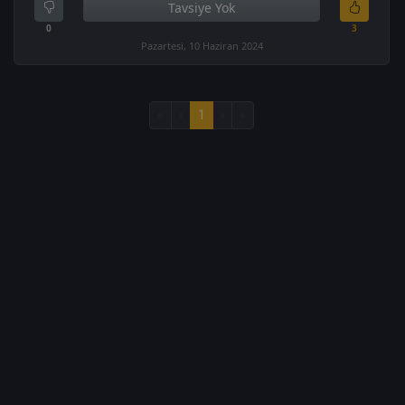
Tavsiye Yok
0
3
Pazartesi, 10 Haziran 2024
«
‹
1
›
»