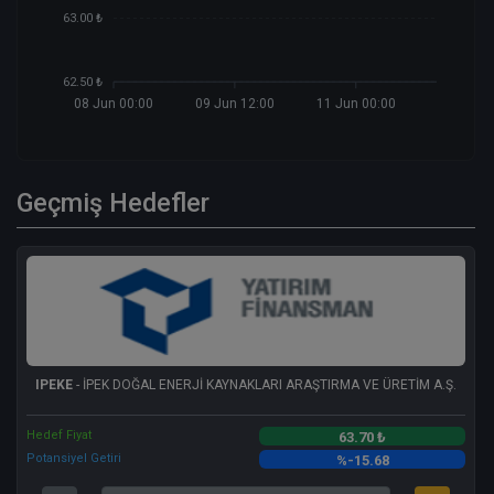
63.00 ₺
62.50 ₺
08 Jun 00:00
09 Jun 12:00
11 Jun 00:00
Geçmiş Hedefler
IPEKE
- İPEK DOĞAL ENERJİ KAYNAKLARI ARAŞTIRMA VE ÜRETİM A.Ş.
Hedef Fiyat
63.70 ₺
Potansiyel Getiri
%-15.68