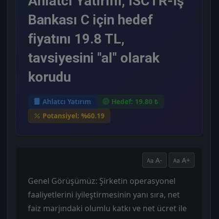
Ahlatcı Yatırım, ISCTR-İş
Bankası C için hedef
fiyatını 19.8 TL,
tavsiyesini "al" olarak
korudu
Ahlatcı Yatırım
Hedef: 19.80 ₺
Potansiyel: %60.19
A-
A+
Genel Görüşümüz: Şirketin operasyonel
faaliyetlerini iyileştirmesinin yanı sıra, net
faiz marjındaki olumlu katkı ve net ücret ile