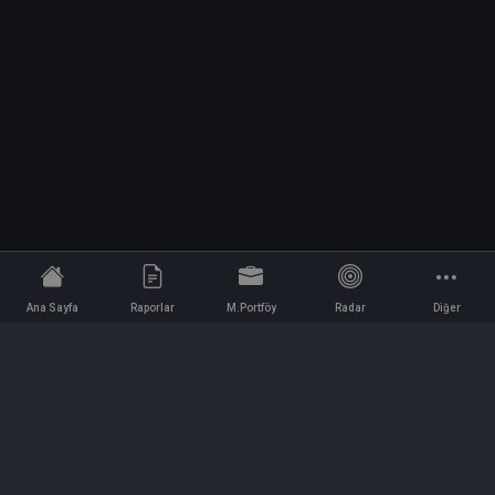
Ana Sayfa
Raporlar
M.Portföy
Radar
Diğer