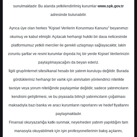
Potansiyel
%60.19
sunulmaktadır. Bu alanda yetkilendirilmiş kurumlar
www.spk.gov.tr
Getiri
adresinde bulunabilir.
Al
1
3
Ayrıca üye olan herkes "Kişisel Verilerin Korunması Kanunu" beyanımızı
Cuma, 14 Şubat 2025
okumuş ve kabul etmiştir. Açılacak herhangi hukiki bir dava neticesinde
platformumuz yetkili merciler ile gerekli uzlaşmayı sağlayacaktır, lakin
zorunlu şartlar ve resmi kurumlar dışında hiç bir yerde Kişisel Verilerinizin
paylaşılmayacağını da beyan ederiz.
İlgili grup/internet sitesi/kanal hesabı bir yatırım kuruluşu değildir. Burada
gördükleriniz herhangi bir varlık için alım/satım yönlendirici nitelikte
tavsiye veya yorum niteliğinde paylaşımlar değildir, sadece yatırımcıların
En Yüksek Tahmin
23,36 ₺
kendisini geliştirmesi, ve bu piyasada bilinçli yatırımcıların çoğalması
Ortalama Fiyat Tahmini
19,32 ₺
maksadıyla bazı banka ve aracı kurumların raporlarını ve hedef fiyatlarını
En Düşük Tahmin
17,00 ₺
paylaşmaktadır.
Ortalama Getiri Potansiyeli
%56.30
Finansal okuryazarlığa katkı sunmak, neye/neden yatırım yapıldığını tam
manasıyla okuyabilmek için işin profesyonellerinin bakış açılarını,