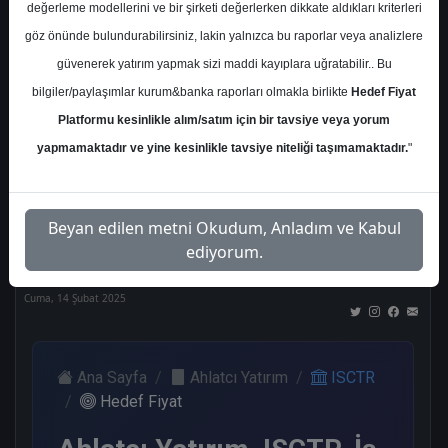
değerleme modellerini ve bir şirketi değerlerken dikkate aldıkları kriterleri
Kurum Sayısı
göz önünde bulundurabilirsiniz, lakin yalnızca bu raporlar veya analizlere
21
güvenerek yatırım yapmak sizi maddi kayıplara uğratabilir.. Bu
Al
Tut
End.
Endeks
Tavsiye
bilgiler/paylaşımlar kurum&banka raporları olmakla birlikte
Hedef Fiyat
Paralel
Üstü
Yok
Get.
Get.
Platformu kesinlikle alım/satım için bir tavsiye veya yorum
10
1
1
3
4
yapmamaktadır ve yine kesinlikle tavsiye niteliği taşımamaktadır.
"
Nötr
Beyan edilen metni Okudum, Anladım ve Kabul
2
ediyorum.
Cuma, 14 Şubat 2025
Ana Sayfa
Ahlatcı Yatırım
ISCTR
Hedef Fiyat