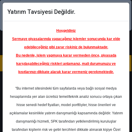
Yatırım Tavsiyesi Değildir.
Şimdi uygulamayı indirin!
Hoşgeldiniz
Sermaye piyasalarında yapacağınız işlemler sonucunda kar elde
edebileceğiniz gibi zarar riskiniz de bulunmaktadır.
Bu nedenle, işlem yapmaya karar vermeden önce, piyasada
karşılaşabileceğiniz riskleri anlamanız, mali durumunuzu ve
kısıtlarınızı dikkate alarak karar vermeniz gerekmektedir.
Geri Dön
"Bu internet sitesindeki tüm sayfalarda veya bağlı sosyal medya
hesaplarında yer alan ücretsiz temel/teknik analiz sonucu ortaya çıkan
hisse senedi hedef fiyatları, model portföyler, hisse önerileri ve
açıklamalar kesinlikle yatırım danışmanlığı kapsamında değildir. Yatırım
ISCTR
- TÜRKİYE İŞ BANKASI
A.Ş.
danışmanlığı hizmeti, SPK tarafından yetkilendirilmiş kuruluşlar
Hedef Fiyat
19.80 ₺
tarafından kişilerin risk ve getiri tercihleri dikkate alınarak kişiye Özel