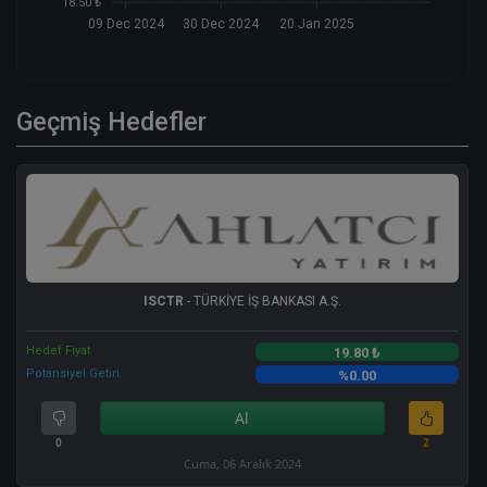
18.50 ₺
09 Dec 2024
30 Dec 2024
20 Jan 2025
Geçmiş Hedefler
ISCTR
- TÜRKİYE İŞ BANKASI A.Ş.
Hedef Fiyat
19.80 ₺
Potansiyel Getiri
%0.00
Al
0
2
Cuma, 06 Aralık 2024