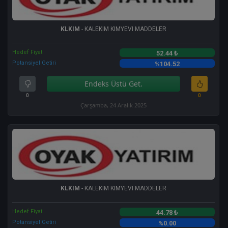
KLKIM
- KALEKIM KIMYEVI MADDELER
Hedef Fiyat
52.44 ₺
Potansiyel Getiri
%104.52
Endeks Üstü Get.
0
0
Çarşamba, 24 Aralık 2025
KLKIM
- KALEKIM KIMYEVI MADDELER
Hedef Fiyat
44.78 ₺
Potansiyel Getiri
%0.00