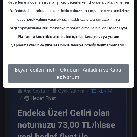
değerleme modellerini ve bir şirketi değerlerken dikkate aldıkları kriterleri
Kurum Sayısı
göz önünde bulundurabilirsiniz, lakin yalnızca bu raporlar veya analizlere
5
güvenerek yatırım yapmak sizi maddi kayıplara uğratabilir.. Bu
Al
End.
Endeks
Tavsiye
bilgiler/paylaşımlar kurum&banka raporları olmakla birlikte
Hedef Fiyat
Paralel
Üstü Get.
Yok
Platformu kesinlikle alım/satım için bir tavsiye veya yorum
Get.
2
1
1
yapmamaktadır ve yine kesinlikle tavsiye niteliği taşımamaktadır.
"
1
Perşembe, 10 Ağustos 2023
Beyan edilen metni Okudum, Anladım ve Kabul
ediyorum.
Ana Sayfa
Oyak Yatırım
KLKIM
Hedef Fiyat
Endeks Üzeri Getiri olan
notumuzu 73,00 TL/hisse
yeni hedef fiyat ile