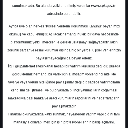
Potansiyel
%0.00
sunulmaktadır. Bu alanda yetkilendirilmiş kurumlar
www.spk.gov.tr
Getiri
adresinde bulunabilir.
End. Paralel
Get.
0
1
Ayrıca üye olan herkes "Kişisel Verilerin Korunması Kanunu" beyanımızı
Perşembe, 10 Ağustos 2023
okumuş ve kabul etmiştir. Açılacak herhangi hukiki bir dava neticesinde
platformumuz yetkili merciler ile gerekli uzlaşmayı sağlayacaktır, lakin
zorunlu şartlar ve resmi kurumlar dışında hiç bir yerde Kişisel Verilerinizin
paylaşılmayacağını da beyan ederiz.
İlgili grup/internet sitesi/kanal hesabı bir yatırım kuruluşu değildir. Burada
gördükleriniz herhangi bir varlık için alım/satım yönlendirici nitelikte
tavsiye veya yorum niteliğinde paylaşımlar değildir, sadece yatırımcıların
En Yüksek Tahmin
63,00 ₺
kendisini geliştirmesi, ve bu piyasada bilinçli yatırımcıların çoğalması
Ortalama Fiyat Tahmini
54,39 ₺
maksadıyla bazı banka ve aracı kurumların raporlarını ve hedef fiyatlarını
En Düşük Tahmin
39,65 ₺
paylaşmaktadır.
Ortalama Getiri Potansiyeli
%112.13
Finansal okuryazarlığa katkı sunmak, neye/neden yatırım yapıldığını tam
manasıyla okuyabilmek için işin profesyonellerinin bakış açılarını,