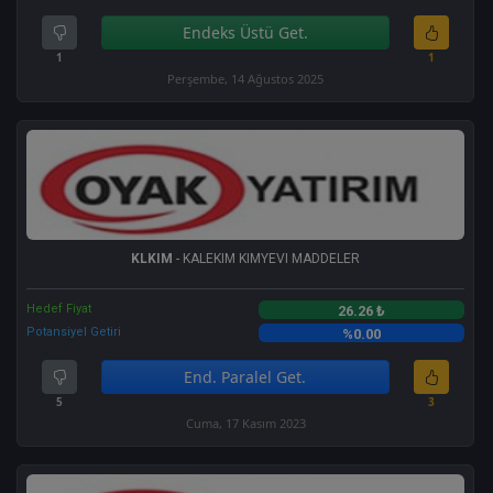
Endeks Üstü Get.
1
1
Perşembe, 14 Ağustos 2025
KLKIM
- KALEKIM KIMYEVI MADDELER
Hedef Fiyat
26.26 ₺
Potansiyel Getiri
%0.00
End. Paralel Get.
5
3
Cuma, 17 Kasım 2023