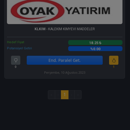
KLKIM
- KALEKIM KIMYEVI MADDELER
Hedef Fiyat
18.25 ₺
Potansiyel Getiri
%0.00
End. Paralel Get.
0
1
Perşembe, 10 Ağustos 2023
«
‹
1
›
»