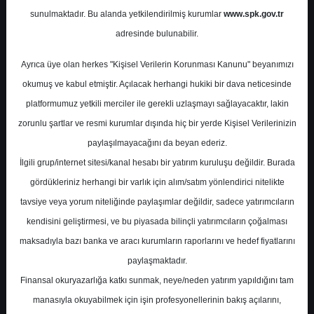
Potansiyel
%-16.03
sunulmaktadır. Bu alanda yetkilendirilmiş kurumlar
www.spk.gov.tr
Getiri
adresinde bulunabilir.
Al
1
1
Ayrıca üye olan herkes "Kişisel Verilerin Korunması Kanunu" beyanımızı
Salı, 07 Kasım 2023
okumuş ve kabul etmiştir. Açılacak herhangi hukiki bir dava neticesinde
platformumuz yetkili merciler ile gerekli uzlaşmayı sağlayacaktır, lakin
zorunlu şartlar ve resmi kurumlar dışında hiç bir yerde Kişisel Verilerinizin
paylaşılmayacağını da beyan ederiz.
İlgili grup/internet sitesi/kanal hesabı bir yatırım kuruluşu değildir. Burada
gördükleriniz herhangi bir varlık için alım/satım yönlendirici nitelikte
tavsiye veya yorum niteliğinde paylaşımlar değildir, sadece yatırımcıların
En Yüksek Tahmin
59,95 ₺
kendisini geliştirmesi, ve bu piyasada bilinçli yatırımcıların çoğalması
Ortalama Fiyat Tahmini
49,54 ₺
maksadıyla bazı banka ve aracı kurumların raporlarını ve hedef fiyatlarını
En Düşük Tahmin
43,00 ₺
paylaşmaktadır.
Ortalama Getiri Potansiyeli
%18.87
Finansal okuryazarlığa katkı sunmak, neye/neden yatırım yapıldığını tam
manasıyla okuyabilmek için işin profesyonellerinin bakış açılarını,