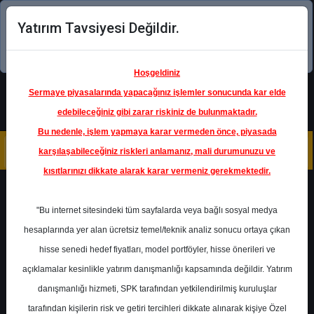
Yatırım Tavsiyesi Değildir.
Şimdi uygulamayı indirin!
Hoşgeldiniz
Sermaye piyasalarında yapacağınız işlemler sonucunda kar elde
edebileceğiniz gibi zarar riskiniz de bulunmaktadır.
Bu nedenle, işlem yapmaya karar vermeden önce, piyasada
karşılaşabileceğiniz riskleri anlamanız, mali durumunuzu ve
kısıtlarınızı dikkate alarak karar vermeniz gerekmektedir.
Geri Dön
"Bu internet sitesindeki tüm sayfalarda veya bağlı sosyal medya
Katılım Endeksinde
hesaplarında yer alan ücretsiz temel/teknik analiz sonucu ortaya çıkan
hisse senedi hedef fiyatları, model portföyler, hisse önerileri ve
açıklamalar kesinlikle yatırım danışmanlığı kapsamında değildir. Yatırım
KRDMD
- KARDEMİR KARABÜK
DEMİR ÇELİK (D)
danışmanlığı hizmeti, SPK tarafından yetkilendirilmiş kuruluşlar
Hedef Fiyat
35.00 ₺
tarafından kişilerin risk ve getiri tercihleri dikkate alınarak kişiye Özel