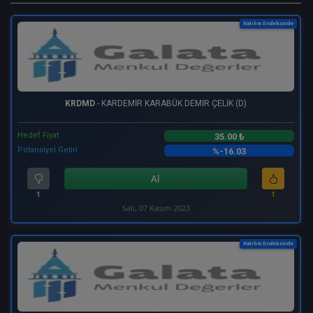
Katılım Endeksinde
KRDMD
- KARDEMİR KARABÜK DEMİR ÇELİK (D)
Hedef Fiyat
35.00 ₺
Potansiyel Getiri
%-16.03
Al
1
1
Salı, 07 Kasım 2023
Katılım Endeksinde