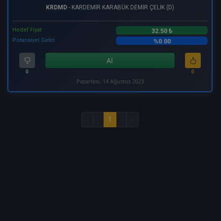
KRDMD
- KARDEMİR KARABÜK DEMİR ÇELİK (D)
Hedef Fiyat
32.50 ₺
Potansiyel Getiri
%0.00
Al
0
0
Pazartesi, 14 Ağustos 2023
«
‹
1
›
»