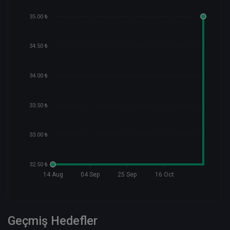
35.00 ₺
34.50 ₺
34.00 ₺
33.50 ₺
33.00 ₺
32.50 ₺
14 Aug
04 Sep
25 Sep
16 Oct
Geçmiş Hedefler