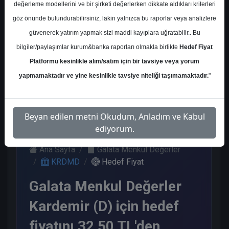
değerleme modellerini ve bir şirketi değerlerken dikkate aldıkları kriterleri
Kurum Sayısı
göz önünde bulundurabilirsiniz, lakin yalnızca bu raporlar veya analizlere
12
güvenerek yatırım yapmak sizi maddi kayıplara uğratabilir.. Bu
Al
Tut
End.
Nötr
bilgiler/paylaşımlar kurum&banka raporları olmakla birlikte
Hedef Fiyat
Paralel
Platformu kesinlikle alım/satım için bir tavsiye veya yorum
Get.
4
4
1
3
yapmamaktadır ve yine kesinlikle tavsiye niteliği taşımamaktadır.
"
Salı, 07 Kasım 2023
Beyan edilen metni Okudum, Anladım ve Kabul
ediyorum.
Ana Sayfa
Galata Menkul Değerler
KRDMD
Hedef Fiyat
Galata Menkul Değerler
Kardemir (D) için hedef
fiyatını 32,50 TL'den