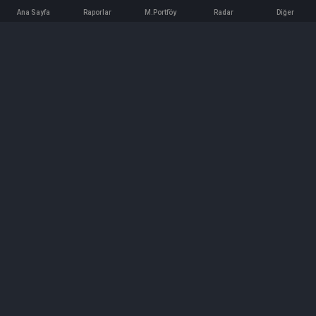
Ana Sayfa
Raporlar
M.Portföy
Radar
Diğer
İletişim
Bilgi ve Reklam için bizimle iletişime geçin!
iletisim@hedeffiyat.com.tr