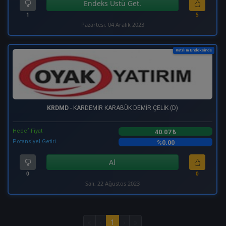
Endeks Üstü Get.
1
5
Pazartesi, 04 Aralık 2023
Katılım Endeksinde
KRDMD
- KARDEMİR KARABÜK DEMİR ÇELİK (D)
Hedef Fiyat
40.07 ₺
Potansiyel Getiri
%0.00
Al
0
0
Salı, 22 Ağustos 2023
«
‹
1
›
»