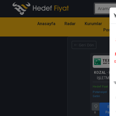
Y
Anasayfa
Radar
Kurumlar
Mo
Portfö
Geri Dön
r
KOZAL
- KOZ
İŞLETMELER
"
Hedef Fiyat
Potansiyel
Getiri
End.
Parale
0