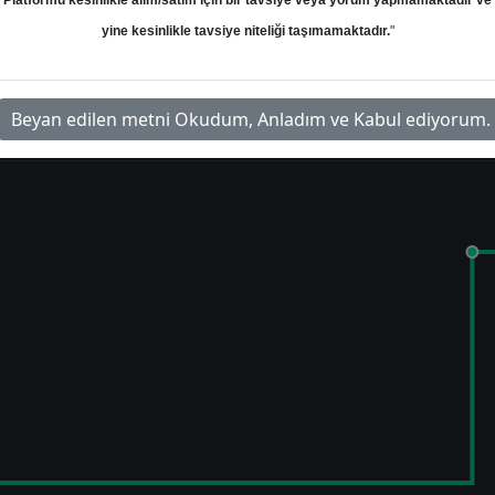
Platformu kesinlikle alım/satım için bir tavsiye veya yorum yapmamaktadır ve
yine kesinlikle tavsiye niteliği taşımamaktadır.
"
Beyan edilen metni Okudum, Anladım ve Kabul ediyorum.
im Grafiği