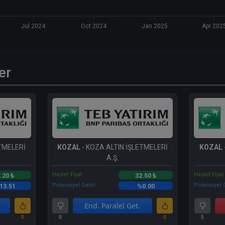
Jul 2024
Oct 2024
Jan 2025
Apr 202
er
ETMELERİ
KOZAL
- KOZA ALTIN İŞLETMELERİ
KOZAL
A.Ş.
Hedef Fiyat
Hedef Fiyat
.20 ₺
32.50 ₺
Potansiyel Getiri
Potansiyel G
13.51
%0.00
End. Paralel Get.
0
0
0
5