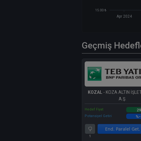
15.00 ₺
Apr 2024
Geçmiş Hedefl
KOZAL
- KOZA ALTIN İŞL
A.Ş.
Hedef Fiyat
29
Potansiyel Getiri
%-
End. Paralel Get.
1