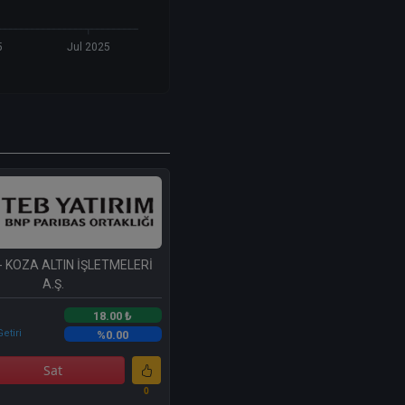
5
Jul 2025
- KOZA ALTIN İŞLETMELERİ
A.Ş.
18.00 ₺
etiri
%0.00
Sat
0