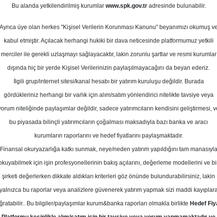
Bu alanda yetkilendirilmiş kurumlar
www.spk.gov.tr
adresinde bulunabilir.
Ortalama Getiri
isan 2025
Potansiyeli
Ayrıca üye olan herkes "Kişisel Verilerin Korunması Kanunu" beyanımızı okumuş v
kabul etmiştir. Açılacak herhangi hukiki bir dava neticesinde platformumuz yetkili
Çarşamba, 02 Nisan 2025
merciler ile gerekli uzlaşmayı sağlayacaktır, lakin zorunlu şartlar ve resmi kurumlar
dışında hiç bir yerde Kişisel Verilerinizin paylaşılmayacağını da beyan ederiz.
İlgili grup/internet sitesi/kanal hesabı bir yatırım kuruluşu değildir. Burada
EB Yatırım
KOZAL
Hedef Fiyat
gördükleriniz herhangi bir varlık için alım/satım yönlendirici nitelikte tavsiye veya
, KOZAL - Koza Altın için hedef fiya
yorum niteliğinde paylaşımlar değildir, sadece yatırımcıların kendisini geliştirmesi, v
TL'ye, tavsiyesini "endeks altı getir
bu piyasada bilinçli yatırımcıların çoğalması maksadıyla bazı banka ve aracı
kurumların raporlarını ve hedef fiyatlarını paylaşmaktadır.
alel getiri"ye yükseltti
Finansal okuryazarlığa katkı sunmak, neye/neden yatırım yapıldığını tam manasıyl
okuyabilmek için işin profesyonellerinin bakış açılarını, değerleme modellerini ve bi
Hedef: 32.50 ₺
Potansiyel: %0.00
şirketi değerlerken dikkate aldıkları kriterleri göz önünde bulundurabilirsiniz, lakin
yalnızca bu raporlar veya analizlere güvenerek yatırım yapmak sizi maddi kayıplar
ğratabilir.. Bu bilgiler/paylaşımlar kurum&banka raporları olmakla birlikte
Hedef Fiy