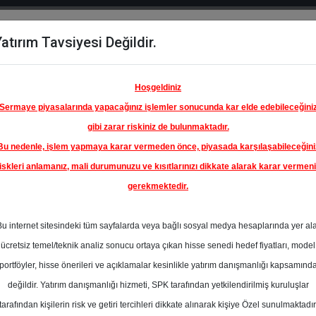
atırım Tavsiyesi Değildir.
del
Hisse
Öne
Raporlar
Partnerlerimi
y
Karşılaştır
Çıkanlar
Hoşgeldiniz
Sermaye piyasalarında yapacağınız işlemler sonucunda kar elde edebileceğini
gibi zarar riskiniz de bulunmaktadır.
Bu nedenle, işlem yapmaya karar vermeden önce, piyasada karşılaşabileceğini
iskleri anlamanız, mali durumunuzu ve kısıtlarınızı dikkate alarak karar vermen
gerekmektedir.
A ALTIN
İ A.Ş.
Bu internet sitesindeki tüm sayfalarda veya bağlı sosyal medya hesaplarında yer al
32.50 ₺
ücretsiz temel/teknik analiz sonucu ortaya çıkan hisse senedi hedef fiyatları, model
%0.00
En Yüksek Tahmi
portföyler, hisse önerileri ve açıklamalar kesinlikle yatırım danışmanlığı kapsamınd
Ortalama Fiyat
değildir. Yatırım danışmanlığı hizmeti, SPK tarafından yetkilendirilmiş kuruluşlar
Tahmini
l
tarafından kişilerin risk ve getiri tercihleri dikkate alınarak kişiye Özel sunulmaktadır
0
En Düşük Tahmi