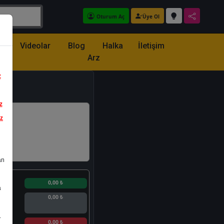
Oturum Aç
Üye Ol
z
Videolar
Blog
Halka
İletişim
Arz
z
z
iz
an
n
0,00 ₺
a
0,00 ₺
.
n
0,00 ₺