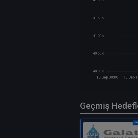
42.00 ₺
41.50 ₺
41.00 ₺
40.50 ₺
40.00 ₺
18 Sep 00:00
18 Sep 1
Geçmiş Hedefl
Kat