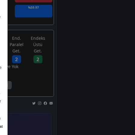
%59.97
e
End.
Endeks
Paralel
Üstü
Get.
Get.
2
2
avsiye Yok
e
1
a
r
a
at