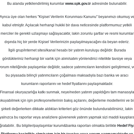
1
Bu alanda yetkilendirilmiş kurumlar
www.spk.gov.tr
adresinde bulunabilir.
ylül 2023
Ortalama Getiri
Potansiyeli
Ayrıca üye olan herkes "Kişisel Verilerin Korunması Kanunu" beyanımızı okumuş v
kabul etmiştir. Açılacak herhangi hukiki bir dava neticesinde platformumuz yetkili
merciler ile gerekli uzlaşmayı sağlayacaktır, lakin zorunlu şartlar ve resmi kurumlar
Al
Tut
dışında hiç bir yerde Kişisel Verilerinizin paylaşılmayacağını da beyan ederiz.
İlgili grup/internet sitesi/kanal hesabı bir yatırım kuruluşu değildir. Burada
9
1
Kurum Sayısı
gördükleriniz herhangi bir varlık için alım/satım yönlendirici nitelikte tavsiye veya
15
T
yorum niteliğinde paylaşımlar değildir, sadece yatırımcıların kendisini geliştirmesi, v
bu piyasada bilinçli yatırımcıların çoğalması maksadıyla bazı banka ve aracı
kurumların raporlarını ve hedef fiyatlarını paylaşmaktadır.
Finansal okuryazarlığa katkı sunmak, neye/neden yatırım yapıldığını tam manasıyl
okuyabilmek için işin profesyonellerinin bakış açılarını, değerleme modellerini ve bi
Çarşamba, 20 Eylül 2023
şirketi değerlerken dikkate aldıkları kriterleri göz önünde bulundurabilirsiniz, lakin
yalnızca bu raporlar veya analizlere güvenerek yatırım yapmak sizi maddi kayıplar
alata Menkul Değerler
MAVI
Hedef Fiyat
ğratabilir.. Bu bilgiler/paylaşımlar kurum&banka raporları olmakla birlikte
Hedef Fiy