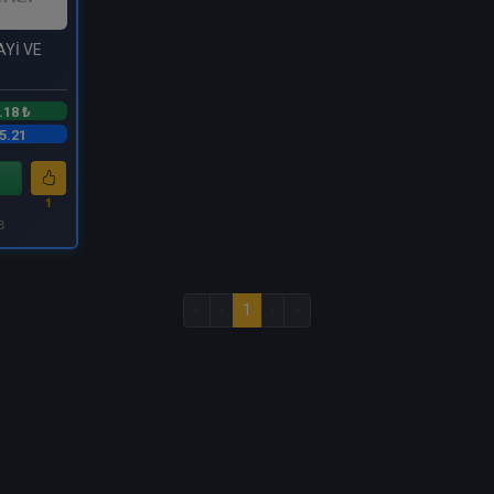
AYİ VE
.18 ₺
5.21
1
3
«
‹
1
›
»