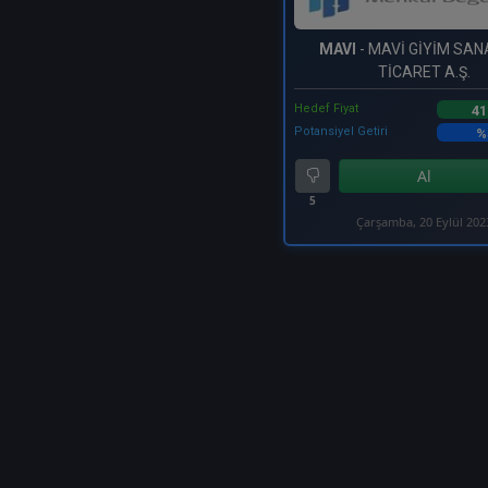
MAVI
- MAVİ GİYİM SAN
TİCARET A.Ş.
Hedef Fiyat
41
Potansiyel Getiri
%
Al
5
Çarşamba, 20 Eylül 202