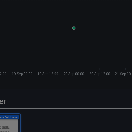
2:00
19 Sep 00:00
19 Sep 12:00
20 Sep 00:00
20 Sep 12:00
21 Sep 00
er
ılım Endeksinde