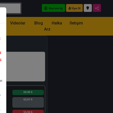
Oturum Aç
Üye Ol
z
Videolar
Blog
Halka
İletişim
Arz
z
z
iz
an
n
69,90 ₺
a
62,61 ₺
.
n
53,50 ₺