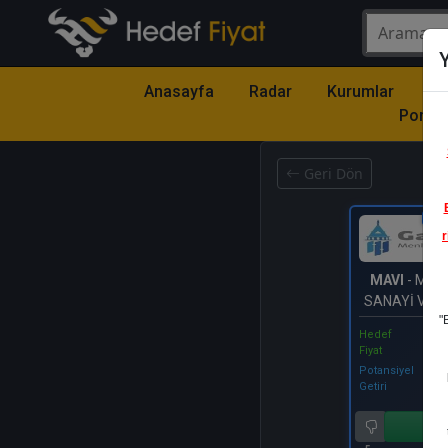
Y
Anasayfa
Radar
Kurumlar
Mo
Portfö
Geri Dön
Katıl
r
MAVI
- MAVİ
SANAYİ VE 
"
A.Ş.
Hedef
Fiyat
Potansiyel
Getiri
Al