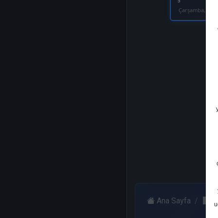
5
Çarşamba, 20 E
Ana Sayfa
G
u