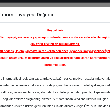
atırım Tavsiyesi Değildir.
del
Hisse
Öne
Raporlar
Partnerlerimi
y
Karşılaştır
Çıkanlar
Hoşgeldiniz
Sermaye piyasalarında yapacağınız işlemler sonucunda kar elde edebileceğini
gibi zarar riskiniz de bulunmaktadır.
Bu nedenle, işlem yapmaya karar vermeden önce, piyasada karşılaşabileceğini
ım Endeksinde
iskleri anlamanız, mali durumunuzu ve kısıtlarınızı dikkate alarak karar vermen
gerekmektedir.
 GİYİM
TİCARET
Bu internet sitesindeki tüm sayfalarda veya bağlı sosyal medya hesaplarında yer al
41.18 ₺
ücretsiz temel/teknik analiz sonucu ortaya çıkan hisse senedi hedef fiyatları, model
En Yüksek Tahmi
%5.21
portföyler, hisse önerileri ve açıklamalar kesinlikle yatırım danışmanlığı kapsamınd
Ortalama Fiyat
değildir. Yatırım danışmanlığı hizmeti, SPK tarafından yetkilendirilmiş kuruluşlar
Tahmini
tarafından kişilerin risk ve getiri tercihleri dikkate alınarak kişiye Özel sunulmaktadır
En Düşük Tahmi