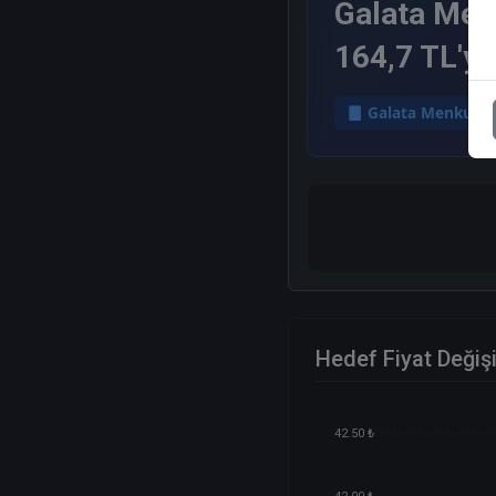
Galata Menk
164,7 TL'ye 
Galata Menkul D
Hedef Fiyat Değiş
42.50 ₺