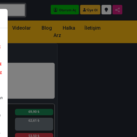
Oturum Aç
Üye Ol
z
Videolar
Blog
Halka
İletişim
Arz
z
z
iz
an
n
69,90 ₺
a
62,61 ₺
.
n
53,50 ₺