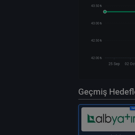
43.50 ₺
43.00 ₺
42.50 ₺
42.00 ₺
25 Sep
02 Oc
Geçmiş Hedefl
Kat