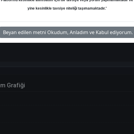
Platformu kesinlikle alım/satım için bir tavsiye veya yorum yapmamaktadır ve
tarihli ALB Yatırım adlı kuruma ait
yine kesinlikle tavsiye niteliği taşımamaktadır.
"
Hedef: 43.33 ₺
Potansiyel: %0.00
Beyan edilen metni Okudum, Anladım ve Kabul ediyorum.
im Grafiği