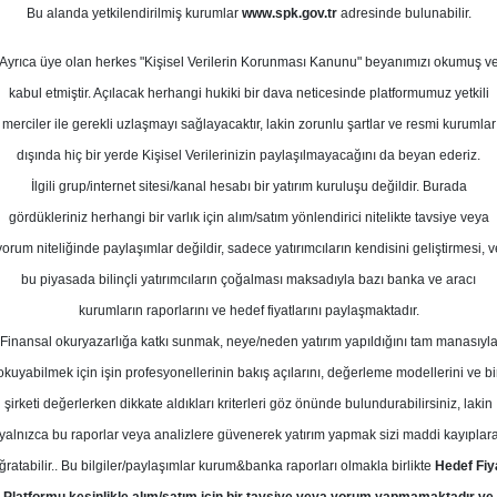
3
Bu alanda yetkilendirilmiş kurumlar
www.spk.gov.tr
adresinde bulunabilir.
alık 2023
Ortalama Getiri
Potansiyeli
Ayrıca üye olan herkes "Kişisel Verilerin Korunması Kanunu" beyanımızı okumuş v
kabul etmiştir. Açılacak herhangi hukiki bir dava neticesinde platformumuz yetkili
merciler ile gerekli uzlaşmayı sağlayacaktır, lakin zorunlu şartlar ve resmi kurumlar
Al
Tut
dışında hiç bir yerde Kişisel Verilerinizin paylaşılmayacağını da beyan ederiz.
İlgili grup/internet sitesi/kanal hesabı bir yatırım kuruluşu değildir. Burada
9
1
Kurum Sayısı
gördükleriniz herhangi bir varlık için alım/satım yönlendirici nitelikte tavsiye veya
15
T
yorum niteliğinde paylaşımlar değildir, sadece yatırımcıların kendisini geliştirmesi, v
bu piyasada bilinçli yatırımcıların çoğalması maksadıyla bazı banka ve aracı
kurumların raporlarını ve hedef fiyatlarını paylaşmaktadır.
Finansal okuryazarlığa katkı sunmak, neye/neden yatırım yapıldığını tam manasıyl
okuyabilmek için işin profesyonellerinin bakış açılarını, değerleme modellerini ve bi
Perşembe, 21 Aralık 2023
şirketi değerlerken dikkate aldıkları kriterleri göz önünde bulundurabilirsiniz, lakin
yalnızca bu raporlar veya analizlere güvenerek yatırım yapmak sizi maddi kayıplar
LB Yatırım
MAVI
Hedef Fiyat
ğratabilir.. Bu bilgiler/paylaşımlar kurum&banka raporları olmakla birlikte
Hedef Fiy