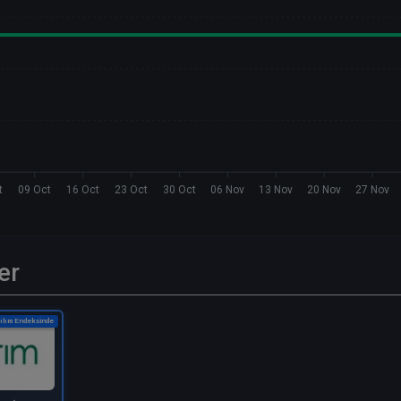
t
09 Oct
16 Oct
23 Oct
30 Oct
06 Nov
13 Nov
20 Nov
27 Nov
er
ılım Endeksinde