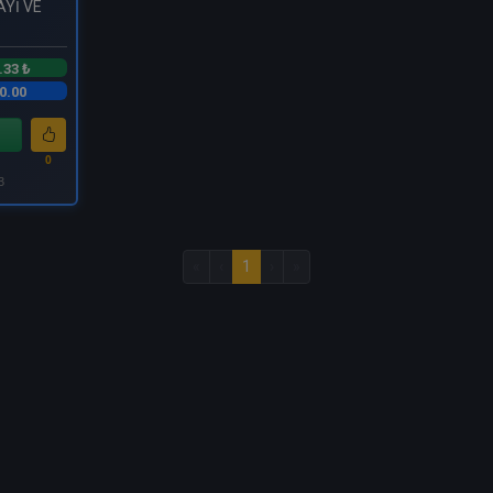
AYİ VE
.33 ₺
0.00
0
3
«
‹
1
›
»