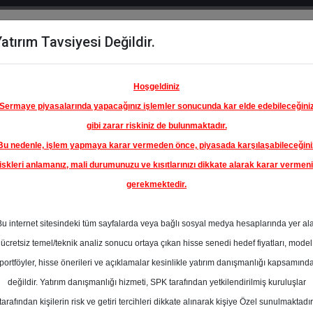
atırım Tavsiyesi Değildir.
del
Hisse
Öne
Raporlar
Partnerlerimi
y
Karşılaştır
Çıkanlar
Hoşgeldiniz
Sermaye piyasalarında yapacağınız işlemler sonucunda kar elde edebileceğini
gibi zarar riskiniz de bulunmaktadır.
Bu nedenle, işlem yapmaya karar vermeden önce, piyasada karşılaşabileceğini
ım Endeksinde
iskleri anlamanız, mali durumunuzu ve kısıtlarınızı dikkate alarak karar vermen
gerekmektedir.
 GİYİM
TİCARET
Bu internet sitesindeki tüm sayfalarda veya bağlı sosyal medya hesaplarında yer al
43.33 ₺
ücretsiz temel/teknik analiz sonucu ortaya çıkan hisse senedi hedef fiyatları, model
En Yüksek Tahmi
%0.00
portföyler, hisse önerileri ve açıklamalar kesinlikle yatırım danışmanlığı kapsamınd
Ortalama Fiyat
değildir. Yatırım danışmanlığı hizmeti, SPK tarafından yetkilendirilmiş kuruluşlar
Tahmini
tarafından kişilerin risk ve getiri tercihleri dikkate alınarak kişiye Özel sunulmaktadır
En Düşük Tahmi