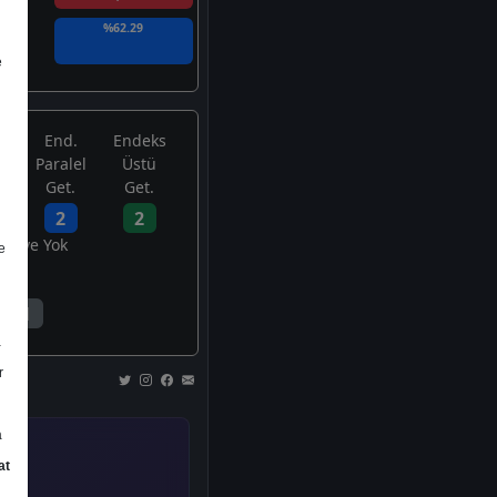
%62.29
e
End.
Endeks
Paralel
Üstü
Get.
Get.
2
2
avsiye Yok
e
1
a
r
a
at