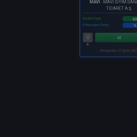
MAVI
- MAVİ GİYİM SAN
TİCARET A.Ş.
Hedef Fiyat
43
Potansiyel Getiri
%
Al
0
Perşembe, 21 Eylül 202