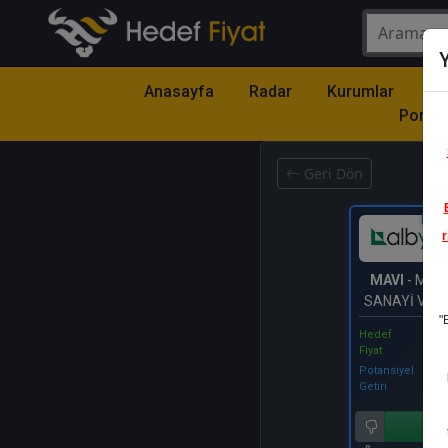
Y
Anasayfa
Radar
Kurumlar
Mo
Portfö
Geri Dön
Katıl
r
MAVI
- MAVİ
SANAYİ VE 
"
A.Ş.
Hedef
Fiyat
Potansiyel
Getiri
Al