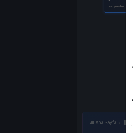
8
Perşembe, 21 Ar
Ana Sayfa
A
u