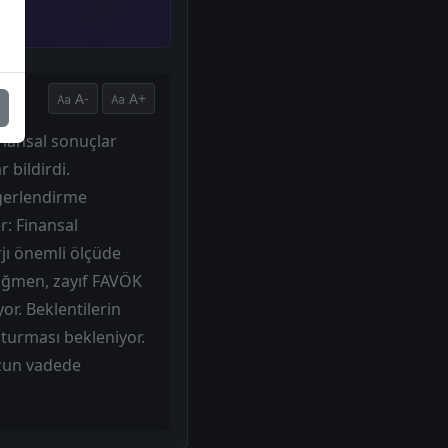
A-
A+
inansal sonuçlar
 bildirdi.
eğerlendirme
r: Finansal
rjı önemli ölçüde
rağmen, zayıf FAVÖK
r. Beklentilerin
şturması bekleniyor.
uzun vadede