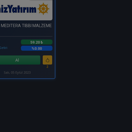
 MEDITERA TIBBI MALZEME
59.20 ₺
Getiri
%0.00
Al
2
Salı, 05 Eylül 2023