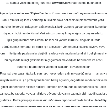
0
Bu alanda yetkilendirilmiş kurumlar
www.spk.gov.tr
adresinde bulunabilir.
Ağustos
Ortalama Getiri
Potansiyeli
Ayrıca üye olan herkes "Kişisel Verilerin Korunması Kanunu" beyanımızı okumuş v
kabul etmiştir. Açılacak herhangi hukiki bir dava neticesinde platformumuz yetkili
merciler ile gerekli uzlaşmayı sağlayacaktır, lakin zorunlu şartlar ve resmi kurumlar
Tut
dışında hiç bir yerde Kişisel Verilerinizin paylaşılmayacağını da beyan ederiz.
Kurum Sayısı
İlgili grup/internet sitesi/kanal hesabı bir yatırım kuruluşu değildir. Burada
2
1
gördükleriniz herhangi bir varlık için alım/satım yönlendirici nitelikte tavsiye veya
yorum niteliğinde paylaşımlar değildir, sadece yatırımcıların kendisini geliştirmesi, v
Perşembe, 14 Ağustos 2025
bu piyasada bilinçli yatırımcıların çoğalması maksadıyla bazı banka ve aracı
kurumların raporlarını ve hedef fiyatlarını paylaşmaktadır.
Finansal okuryazarlığa katkı sunmak, neye/neden yatırım yapıldığını tam manasıyl
eniz Yatırım
MEDTR
Hedef Fiyat
okuyabilmek için işin profesyonellerinin bakış açılarını, değerleme modellerini ve bi
ım, MEDTR-Meditera için hedef fiyat
şirketi değerlerken dikkate aldıkları kriterleri göz önünde bulundurabilirsiniz, lakin
yalnızca bu raporlar veya analizlere güvenerek yatırım yapmak sizi maddi kayıplar
'ye, tavsiyesini "al" dan "tut"a indir
ğratabilir.. Bu bilgiler/paylaşımlar kurum&banka raporları olmakla birlikte
Hedef Fiy