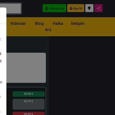
Oturum Aç
Üye Ol
z
Videolar
Blog
Halka
İletişim
Arz
z
z
iz
an
n
45,50 ₺
a
42,75 ₺
.
n
40,00 ₺