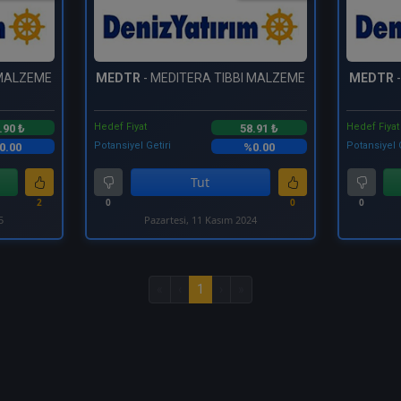
 MALZEME
MEDTR
- MEDITERA TIBBI MALZEME
MEDTR
-
Hedef Fiyat
Hedef Fiyat
.90 ₺
58.91 ₺
Potansiyel Getiri
Potansiyel 
0.00
%0.00
Tut
2
0
0
0
5
Pazartesi, 11 Kasım 2024
«
‹
1
›
»