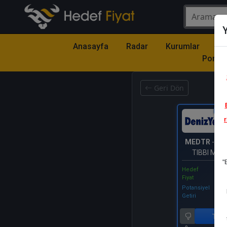
Y
Anasayfa
Radar
Kurumlar
Mo
Portfö
Geri Dön
Katıl
r
MEDTR
- ME
TIBBI MA
"
Hedef
Fiyat
Potansiyel
Getiri
Tut