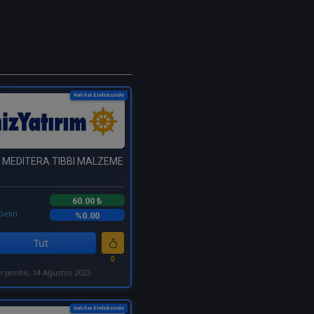
Katılım Endeksinde
 MEDITERA TIBBI MALZEME
60.00 ₺
Getiri
%0.00
Tut
0
rşembe, 14 Ağustos 2025
Katılım Endeksinde