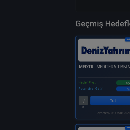
Geçmiş Hedefl
Kat
MEDTR
- MEDITERA TIBBI
Hedef Fiyat
45
Potansiyel Getiri
%
Tut
0
Pazartesi, 05 Ocak 202
Kat