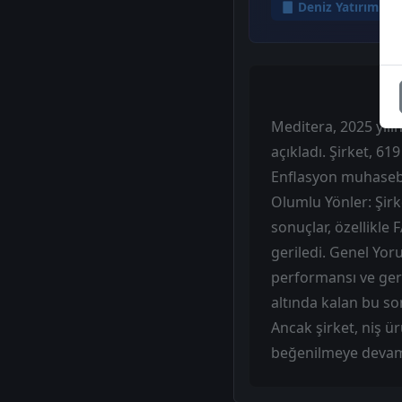
Deniz Yatırım
Meditera, 2025 yılı
açıkladı. Şirket, 61
Enflasyon muhasebe
Olumlu Yönler: Şir
sonuçlar, özellikle
geriledi. Genel Yor
performansı ve geri
altında kalan bu so
Ancak şirket, niş ü
beğenilmeye devam