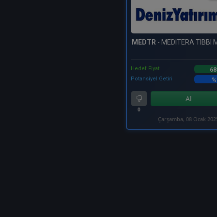
MEDTR
- MEDITERA TIBBI
Hedef Fiyat
68
Potansiyel Getiri
%
Al
0
Çarşamba, 08 Ocak 202