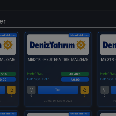
er
ılım Endeksinde
Katılım Endeksinde
 MALZEME
MEDTR
- MEDITERA TIBBI MALZEME
MEDTR
-
Hedef Fiyat
Hedef Fiyat
.50 ₺
48.40 ₺
Potansiyel Getiri
Potansiyel 
0.00
%0.00
Tut
0
0
0
0
6
Cuma, 07 Kasım 2025
Pe
ılım Endeksinde
Katılım Endeksinde