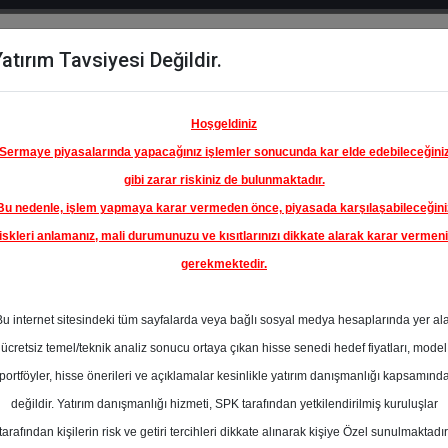
atırım Tavsiyesi Değildir.
del
Hisse
Öne
Raporlar
Partnerlerimi
y
Karşılaştır
Çıkanlar
Hoşgeldiniz
Sermaye piyasalarında yapacağınız işlemler sonucunda kar elde edebileceğini
gibi zarar riskiniz de bulunmaktadır.
Bu nedenle, işlem yapmaya karar vermeden önce, piyasada karşılaşabileceğini
ım Endeksinde
iskleri anlamanız, mali durumunuzu ve kısıtlarınızı dikkate alarak karar vermen
gerekmektedir.
DITERA
LZEME
Bu internet sitesindeki tüm sayfalarda veya bağlı sosyal medya hesaplarında yer al
60.00 ₺
ücretsiz temel/teknik analiz sonucu ortaya çıkan hisse senedi hedef fiyatları, model
En Yüksek Tahmi
%0.00
portföyler, hisse önerileri ve açıklamalar kesinlikle yatırım danışmanlığı kapsamınd
Ortalama Fiyat
değildir. Yatırım danışmanlığı hizmeti, SPK tarafından yetkilendirilmiş kuruluşlar
Tahmini
tarafından kişilerin risk ve getiri tercihleri dikkate alınarak kişiye Özel sunulmaktadır
En Düşük Tahmi