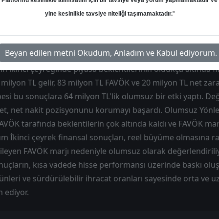
Platformu kesinlikle alım/satım için bir tavsiye veya yorum yapmamaktadır ve
Hedef: 60.00 ₺
Potansiyel: %0.00
yine kesinlikle tavsiye niteliği taşımamaktadır.
"
Beyan edilen metni Okudum, Anladım ve Kabul ediyorum.
nın ikinci çeyreğinde piyasa beklentilerinin oldukça altında f
9 milyon TL gelir, 83 milyon TL FAVÖK ve 20 milyon TL net zarar
si bu sonuçlara 64 milyon TL'lik olumsuz bir etki yaptı. D
ket, net nakit pozisyonunu korumayı başardı. Olumsuz Yönle
 FAVÖK tarafında beklentilerin çok altında kaldı ve FAVÖK ma
um İkinci çeyrek finansal sonuçları, reel büyüme olmasına 
leyen FAVÖK marjı nedeniyle olumsuz olarak değerlendiriliyo
nuçların, kısa vadede hisse performansı üzerinde baskı olu
rünleri ve sürdürülebilir ihracat oranları sayesinde orta ve 
 ediyor.