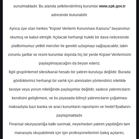
Potansiyel
%0.00
sunulmaktadır. Bu alanda yetkilendirilmiş kurumlar
www.spk.gov.tr
Getiri
adresinde bulunabilir.
Al
1
9
Ayrıca üye olan herkes "Kişisel Verilerin Korunması Kanunu" beyanımızı
Cuma, 07 Haziran 2024
okumuş ve kabul etmiştir. Açılacak herhangi hukiki bir dava neticesinde
platformumuz yetkili merciler ile gerekli uzlaşmayı sağlayacaktır, lakin
zorunlu şartlar ve resmi kurumlar dışında hiç bir yerde Kişisel Verilerinizin
paylaşılmayacağını da beyan ederiz.
İlgili grup/internet sitesi/kanal hesabı bir yatırım kuruluşu değildir. Burada
gördükleriniz herhangi bir varlık için alım/satım yönlendirici nitelikte
tavsiye veya yorum niteliğinde paylaşımlar değildir, sadece yatırımcıların
En Yüksek Tahmin
728,50 ₺
kendisini geliştirmesi, ve bu piyasada bilinçli yatırımcıların çoğalması
Ortalama Fiyat Tahmini
679,11 ₺
maksadıyla bazı banka ve aracı kurumların raporlarını ve hedef fiyatlarını
En Düşük Tahmin
608,00 ₺
paylaşmaktadır.
Ortalama Getiri Potansiyeli
%59.14
Finansal okuryazarlığa katkı sunmak, neye/neden yatırım yapıldığını tam
manasıyla okuyabilmek için işin profesyonellerinin bakış açılarını,