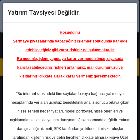
Yatırım Tavsiyesi Değildir.
Şimdi uygulamayı indirin!
Hoşgeldiniz
Sermaye piyasalarında yapacağınız işlemler sonucunda kar elde
edebileceğiniz gibi zarar riskiniz de bulunmaktadır.
Bu nedenle, işlem yapmaya karar vermeden önce, piyasada
karşılaşabileceğiniz riskleri anlamanız, mali durumunuzu ve
kısıtlarınızı dikkate alarak karar vermeniz gerekmektedir.
Geri Dön
"Bu internet sitesindeki tüm sayfalarda veya bağlı sosyal medya
Katılım Endeksinde
hesaplarında yer alan ücretsiz temel/teknik analiz sonucu ortaya çıkan
hisse senedi hedef fiyatları, model portföyler, hisse önerileri ve
açıklamalar kesinlikle yatırım danışmanlığı kapsamında değildir. Yatırım
MPARK
- MLP SAĞLIK
HİZMETLERİ A.Ş.
danışmanlığı hizmeti, SPK tarafından yetkilendirilmiş kuruluşlar
Hedef Fiyat
400.00 ₺
tarafından kişilerin risk ve getiri tercihleri dikkate alınarak kişiye Özel