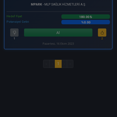
MPARK
- MLP SAĞLIK HİZMETLERİ A.Ş.
Hedef Fiyat
180.00 ₺
Potansiyel Getiri
%0.00
Al
1
2
Pazartesi, 16 Ekim 2023
«
‹
1
›
»