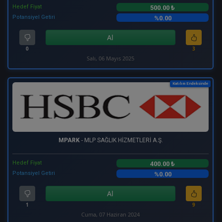
Hedef Fiyat
500.00 ₺
Potansiyel Getiri
%0.00
Al
0
3
Salı, 06 Mayıs 2025
Katılım Endeksinde
MPARK
- MLP SAĞLIK HİZMETLERİ A.Ş.
Hedef Fiyat
400.00 ₺
Potansiyel Getiri
%0.00
Al
1
9
Cuma, 07 Haziran 2024