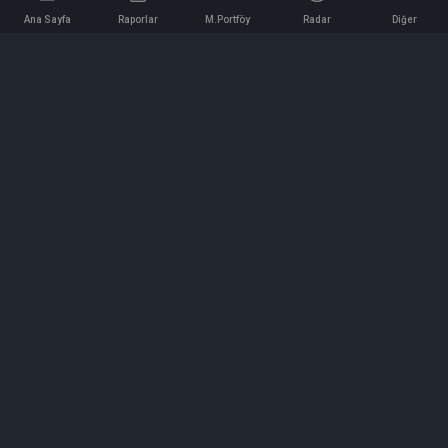
Ana Sayfa
Raporlar
M.Portföy
Radar
Diğer
İletişim
Bilgi ve Reklam için bizimle iletişime geçin!
iletisim@hedeffiyat.com.tr