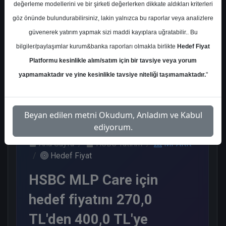
değerleme modellerini ve bir şirketi değerlerken dikkate aldıkları kriterleri
Kurum Sayısı
göz önünde bulundurabilirsiniz, lakin yalnızca bu raporlar veya analizlere
11
güvenerek yatırım yapmak sizi maddi kayıplara uğratabilir.. Bu
Al
Endeks Üstü Get.
bilgiler/paylaşımlar kurum&banka raporları olmakla birlikte
Hedef Fiyat
Platformu kesinlikle alım/satım için bir tavsiye veya yorum
9
2
yapmamaktadır ve yine kesinlikle tavsiye niteliği taşımamaktadır.
"
Cuma, 07 Haziran 2024
Beyan edilen metni Okudum, Anladım ve Kabul
ediyorum.
Ana Sayfa
HSBC Yatırım
MPARK
Hedef Fiyat
HSBC MLP Care için
hedef fiyatını 270,0
TL'den 400,0 TL'ye