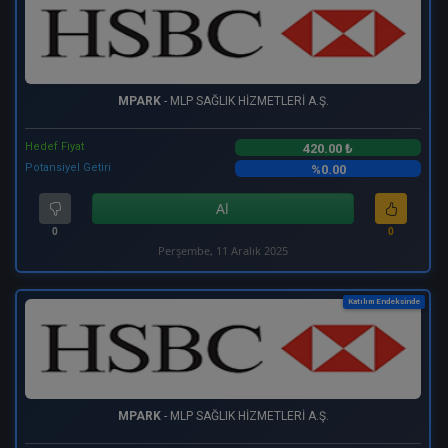
MPARK
- MLP SAĞLIK HİZMETLERİ A.Ş.
Hedef Fiyat
420.00 ₺
Potansiyel Getiri
%0.00
Al
0
0
Perşembe, 11 Aralık 2025
Katılım Endeksinde
MPARK
- MLP SAĞLIK HİZMETLERİ A.Ş.