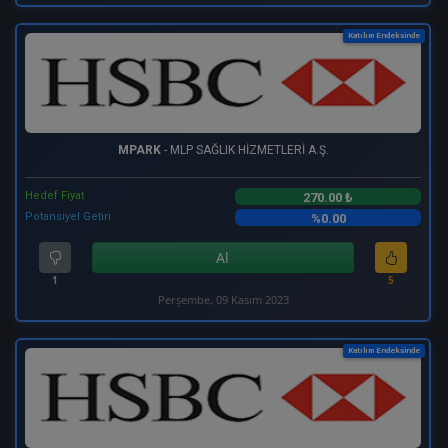
Katılım Endeksinde
MPARK
- MLP SAĞLIK HİZMETLERİ A.Ş.
Hedef Fiyat
270.00 ₺
Potansiyel Getiri
%0.00
Al
1
5
Perşembe, 09 Kasım 2023
Katılım Endeksinde