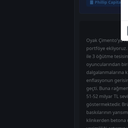
Phillip Capital
Oyak Çimento’yu his
portföye ekliyoruz.
ile 3 öğütme tesis
oyuncularından biri
dalgalanmalarına ka
enflasyonun gerisi
geçti. Buna rağmen 
51-52 milyar TL sevi
göstermektedir. Brü
baskılarının yansım
klinkerden betona u