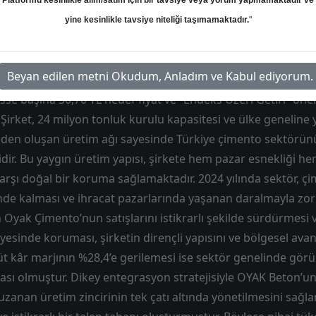
Platformu kesinlikle alım/satım için bir tavsiye veya yorum yapmamaktadır ve
Hedef: 30.70 ₺
Potansiyel: %0.00
yine kesinlikle tavsiye niteliği taşımamaktadır.
"
Beyan edilen metni Okudum, Anladım ve Kabul ediyorum.
se başına 30,70 TL hedef fiyat ve “Endeks Üzeri Getiri” öne
 Şirket, 24 milyon tonluk kurulu kapasitesi ve ülke geneline 
inden oluşan üretim ağı sayesinde Türkiye çimento sektörü
dir. Bu yaygın üretim yapısı, şirkete hem pazar esnekliği he
rşı doğal bir koruma sağlamaktadır. 2024 yılında sektör, çim
nde kalması ve ihracat pazarlarında yaşanan daralmayla zo
Oyak Çimento’nun satışlarını istikrarlı şekilde sürdürmesi v
yesinde koruması, şirketin dirençli yapısını ve bölgesel avan
t kâr marjının %28,4’e gerilemesi ise sektör genelinde görül
ası olmuştur. Dikey entegrasyon stratejisiyle OYAK Beton’u
zanan üretim zincirinin tek çatı altında yönetilmesini sağl