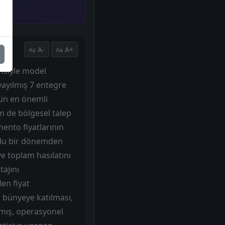
A-
A+
risiyle model
yayılmış 7 entegre
nün en önemli
m de bölgesel talep
ento fiyatlarının
rlu bir dönemden
e toplam hasılatını
tajını
en fiyat
n bünyeye katılması,
amış, operasyonel