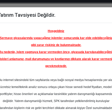
atırım Tavsiyesi Değildir.
del
Hisse
Öne
Raporlar
Partnerlerimi
y
Karşılaştır
Çıkanlar
Hoşgeldiniz
Sermaye piyasalarında yapacağınız işlemler sonucunda kar elde edebileceğini
gibi zarar riskiniz de bulunmaktadır.
Bu nedenle, işlem yapmaya karar vermeden önce, piyasada karşılaşabileceğini
iskleri anlamanız, mali durumunuzu ve kısıtlarınızı dikkate alarak karar vermen
gerekmektedir.
OYAK
TO
Bu internet sitesindeki tüm sayfalarda veya bağlı sosyal medya hesaplarında yer al
30.70 ₺
ücretsiz temel/teknik analiz sonucu ortaya çıkan hisse senedi hedef fiyatları, model
%0.00
En Yüksek Tahmi
portföyler, hisse önerileri ve açıklamalar kesinlikle yatırım danışmanlığı kapsamınd
Ortalama Fiyat
değildir. Yatırım danışmanlığı hizmeti, SPK tarafından yetkilendirilmiş kuruluşlar
s
Tahmini
t.
tarafından kişilerin risk ve getiri tercihleri dikkate alınarak kişiye Özel sunulmaktadır
4
En Düşük Tahmi