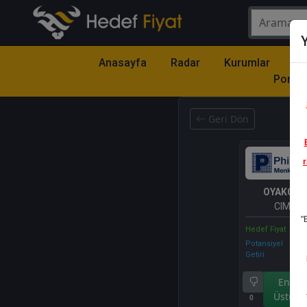
Y
Anasayfa
Radar
Kurumlar
Mo
Portfö
Geri Dön
r
OYAKC
- 
CIMEN
"
Hedef Fiyat
Potansiyel
Getiri
Endek
Üstü Ge
0