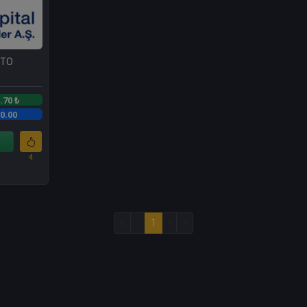
NTO
.70 ₺
0.00
4
«
‹
1
›
»