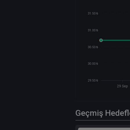
31.50 ₺
31.00 ₺
30.50 ₺
30.00 ₺
29.50 ₺
29 Sep
Geçmiş Hedefl