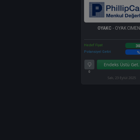
OYAKC
- OYAK CIME
Hedef Fiyat
30
Potansiyel Getiri
%
Endeks Üstü Get.
0
Salı, 23 Eylül 2025