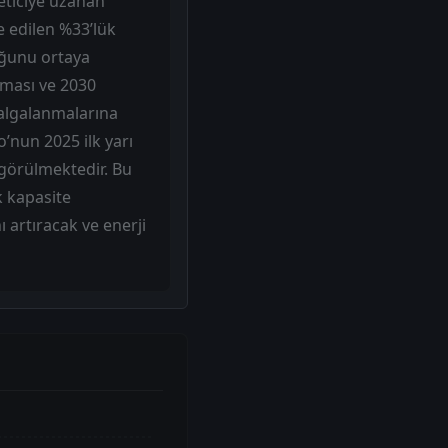
keticiye uzanan
de edilen %33’lük
uğunu ortaya
ıkması ve 2030
dalgalanmalarına
o’nun 2025 ilk yarı
 görülmektedir. Bu
k kapasite
 artıracak ve enerji