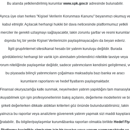
l 2025
Bu alanda yetkilendirilmiş kurumlar
www.spk.gov.tr
adresinde bulunabilir.
Ortalama Getiri
Potansiyeli
Ayrıca üye olan herkes "Kişisel Verilerin Korunması Kanunu" beyanımızı okumuş v
kabul etmiştir. Açılacak herhangi hukiki bir dava neticesinde platformumuz yetkili
merciler ile gerekli uzlaşmayı sağlayacaktır, lakin zorunlu şartlar ve resmi kurumlar
Al
dışında hiç bir yerde Kişisel Verilerinizin paylaşılmayacağını da beyan ederiz.
Kurum Sayısı
Ü
İlgili grup/internet sitesi/kanal hesabı bir yatırım kuruluşu değildir. Burada
7
4
gördükleriniz herhangi bir varlık için alım/satım yönlendirici nitelikte tavsiye veya
yorum niteliğinde paylaşımlar değildir, sadece yatırımcıların kendisini geliştirmesi, v
Salı, 23 Eylül 2025
bu piyasada bilinçli yatırımcıların çoğalması maksadıyla bazı banka ve aracı
kurumların raporlarını ve hedef fiyatlarını paylaşmaktadır.
Finansal okuryazarlığa katkı sunmak, neye/neden yatırım yapıldığını tam manasıyl
illip Capital
OYAKC
Hedef Fiyat
okuyabilmek için işin profesyonellerinin bakış açılarını, değerleme modellerini ve bi
ital Oyak Çimento için hedef fiyatını
şirketi değerlerken dikkate aldıkları kriterleri göz önünde bulundurabilirsiniz, lakin
yalnızca bu raporlar veya analizlere güvenerek yatırım yapmak sizi maddi kayıplar
ise 'Endeks Üstü Getiri' olarak belirl
ğratabilir.. Bu bilgiler/paylaşımlar kurum&banka raporları olmakla birlikte
Hedef Fiy