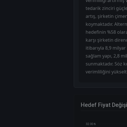
verimliliği artırmış
tedarik zinciri güçl
artış, şirketin çi
koymaktadır. Altern
hedefinin %58 olar
karşı şirketin dire
itibarıyla 8,9 mily
sağlam yapı, 2,8 mi
sunmaktadır. Söz ko
verimliliğini yüksel
Hedef Fiyat Değiş
32.00 ₺