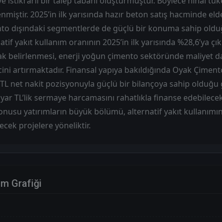
 ve istikrarlı bir talep tabanı oluşturmuştur. Böylece nihai tü
enmiştir. 2025’in ilk yarısında hazır beton satış hacminde el
mento dışındaki segmentlerde de güçlü bir konuma sahip old
atif yakıt kullanım oranının 2025’in ilk yarısında %28,6’ya ç
ak belirlenmesi, enerji yoğun çimento sektöründe maliyet 
ncini artırmaktadır. Finansal yapıya bakıldığında Oyak Çiment
ar TL net nakit pozisyonuyla güçlü bir bilançoya sahip olduğu
lyar TL’lik sermaye harcamasını rahatlıkla finanse edebilece
nusu yatırımların büyük bölümü, alternatif yakıt kullanımını
tecek projelere yöneliktir.
im Grafiği