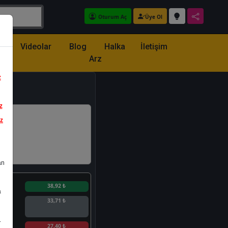
Oturum Aç
Üye Ol
z
Videolar
Blog
Halka
İletişim
Arz
z
z
iz
an
n
38,92 ₺
a
33,71 ₺
.
n
27,40 ₺