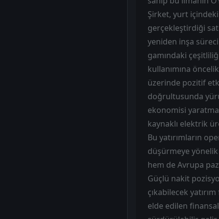
sahip bu limanın O
Şirket, yurt içindek
gerçekleştirdiği sa
yeniden inşa süreci
gamındaki çeşitlili
kullanımına öncelik
üzerinde pozitif et
doğrultusunda yürütt
ekonomisi yaratma p
kaynaklı elektrik ü
Bu yatırımların ope
düşürmeye yönelik ç
hem de Avrupa paza
Güçlü nakit pozisy
çıkabilecek yatırım
elde edilen finans