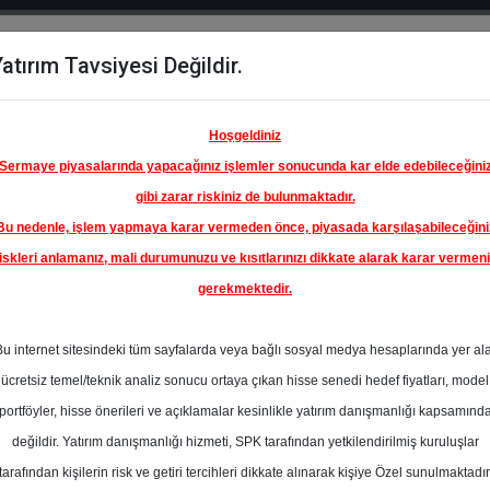
atırım Tavsiyesi Değildir.
del
Hisse
Öne
Raporlar
Partnerlerimi
y
Karşılaştır
Çıkanlar
Hoşgeldiniz
Sermaye piyasalarında yapacağınız işlemler sonucunda kar elde edebileceğini
gibi zarar riskiniz de bulunmaktadır.
Bu nedenle, işlem yapmaya karar vermeden önce, piyasada karşılaşabileceğini
iskleri anlamanız, mali durumunuzu ve kısıtlarınızı dikkate alarak karar vermen
gerekmektedir.
OYAK
TO
Bu internet sitesindeki tüm sayfalarda veya bağlı sosyal medya hesaplarında yer al
31.45 ₺
ücretsiz temel/teknik analiz sonucu ortaya çıkan hisse senedi hedef fiyatları, model
%52.67
En Yüksek Tahmi
portföyler, hisse önerileri ve açıklamalar kesinlikle yatırım danışmanlığı kapsamınd
Ortalama Fiyat
değildir. Yatırım danışmanlığı hizmeti, SPK tarafından yetkilendirilmiş kuruluşlar
Tahmini
tarafından kişilerin risk ve getiri tercihleri dikkate alınarak kişiye Özel sunulmaktadır
2
En Düşük Tahmi