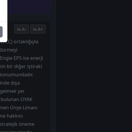
A-
A+
TCC) ortaklığıyla
rdürmeyi
 Engie EPS ise enerji
n bir diğer iştiraki
i konumundadır.
inde dışa
a gelmek yer
a bulunan OYAK
lenen Ünye Limanı
tme hakkını
stratejik öneme