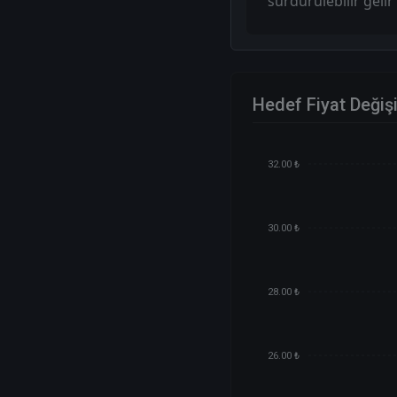
sürdürülebilir geli
Hedef Fiyat Değiş
32.00 ₺
30.00 ₺
28.00 ₺
26.00 ₺