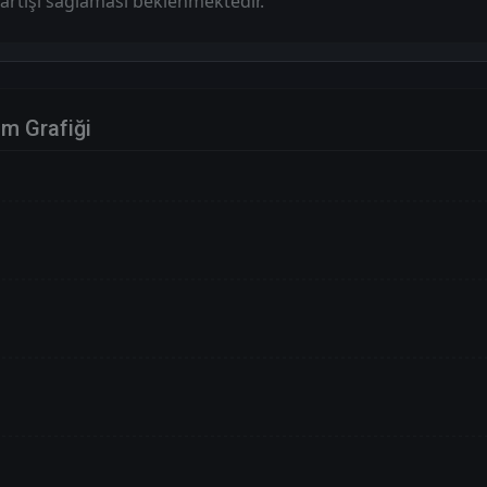
r artışı sağlaması beklenmektedir.
im Grafiği