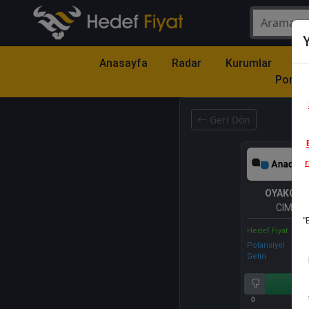
Y
Anasayfa
Radar
Kurumlar
Mo
Portfö
Geri Dön
r
OYAKC
- 
CIMEN
"
Hedef Fiyat
Potansiyel
Getiri
Al
0