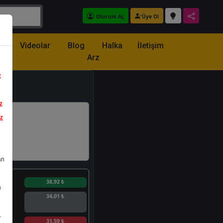
Oturum Aç
Üye Ol
z
Videolar
Blog
Halka
İletişim
Arz
z
z
iz
an
n
38,92 ₺
a
34,01 ₺
.
n
31,59 ₺