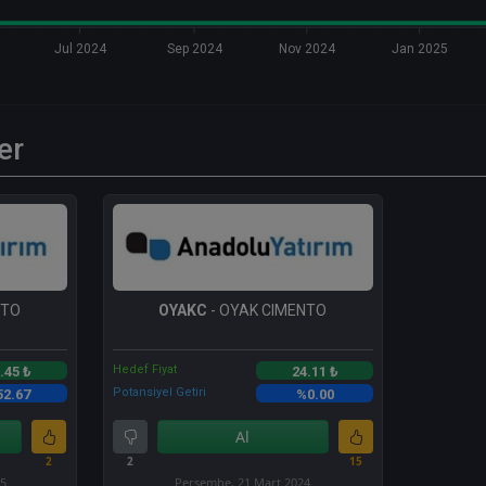
Jul 2024
Sep 2024
Nov 2024
Jan 2025
er
NTO
OYAKC
- OYAK CIMENTO
Hedef Fiyat
.45 ₺
24.11 ₺
Potansiyel Getiri
52.67
%0.00
Al
2
2
15
25
Perşembe, 21 Mart 2024