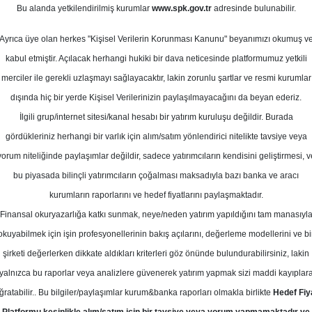
ayıs 2025
Bu alanda yetkilendirilmiş kurumlar
www.spk.gov.tr
adresinde bulunabilir.
Ortalama Getiri
Potansiyeli
Ayrıca üye olan herkes "Kişisel Verilerin Korunması Kanunu" beyanımızı okumuş v
kabul etmiştir. Açılacak herhangi hukiki bir dava neticesinde platformumuz yetkili
merciler ile gerekli uzlaşmayı sağlayacaktır, lakin zorunlu şartlar ve resmi kurumlar
Al
dışında hiç bir yerde Kişisel Verilerinizin paylaşılmayacağını da beyan ederiz.
Kurum Sayısı
Ü
İlgili grup/internet sitesi/kanal hesabı bir yatırım kuruluşu değildir. Burada
7
4
gördükleriniz herhangi bir varlık için alım/satım yönlendirici nitelikte tavsiye veya
yorum niteliğinde paylaşımlar değildir, sadece yatırımcıların kendisini geliştirmesi, v
Çarşamba, 07 Mayıs 2025
bu piyasada bilinçli yatırımcıların çoğalması maksadıyla bazı banka ve aracı
kurumların raporlarını ve hedef fiyatlarını paylaşmaktadır.
Finansal okuryazarlığa katkı sunmak, neye/neden yatırım yapıldığını tam manasıyl
nadolu Yatırım
OYAKC
Hedef Fiyat
okuyabilmek için işin profesyonellerinin bakış açılarını, değerleme modellerini ve bi
tırım, OYAKC-OYAK Çimento için tav
şirketi değerlerken dikkate aldıkları kriterleri göz önünde bulundurabilirsiniz, lakin
yalnızca bu raporlar veya analizlere güvenerek yatırım yapmak sizi maddi kayıplar
ef fiyat ile "al" olarak yeniden başl
ğratabilir.. Bu bilgiler/paylaşımlar kurum&banka raporları olmakla birlikte
Hedef Fiy