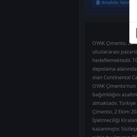
Anadolu Yatırım
OYAK Çimento, 2018
uluslararası pazarl
hedeflemektedir. TCC
depolama alanında k
olan Continental C
OYAK Çimento’nun s
bağımlılığını azalt
almaktadır. Türkiy
Çimento, 2 Ekim 20
İşletmeciliği Kirala
kazanmıştır. Sözle