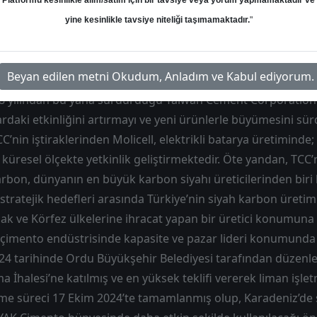
Platformu kesinlikle alım/satım için bir tavsiye veya yorum yapmamaktadır ve
Hedef: 31.45 ₺
Potansiyel: %52.67
yine kesinlikle tavsiye niteliği taşımamaktadır.
"
Beyan edilen metni Okudum, Anladım ve Kabul ediyorum.
 yılından bu yana sürdürdüğü Taiwan Cement Corporation (
ardaki etkinliğini artırmayı ve yeni ürünlerle büyümesini sü
’nin iştiraklerinden Molicell, elektrikli batarya üretiminde;
üresel ölçekte yetkinlik geliştirmektedir. Öte yandan, TCC’ni
arbon, dünyanın en büyük karbon siyahı üreticilerinden bir
tratejik hedefleri arasında Türkiye’nin siyah karbon üretim
mak ve Körfez ülkelerine ihracat yapan bir üretici konumun
e çimento endüstrisinde kapasite ve pazar lideri konumund
24 tarihinde Ordu Büyükşehir Belediyesi tarafından düzen
ma İhalesi’ne katılmış ve en yüksek teklifi vererek liman işle
şme süreci 17 Ekim 2024’te tamamlanmış olup, Karadeniz’de 