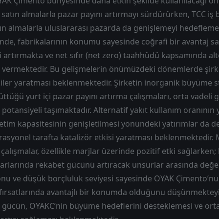
YAK Çimento bünyesinde daha etkin şekilde kullanılacağı ö
i satın almalarla pazar payını artırmayı sürdürürken, TCC iş bi
tın almalarla uluslararası pazarda da genişlemeyi hedeflemek
nde, fabrikalarının konumu sayesinde coğrafi bir avantaj sa
ği artırmakta ve net sıfır (net zero) taahhüdü kapsamında alt
 vermektedir. Bu gelişmelerin önümüzdeki dönemlerde şirket
kiler yaratması beklenmektedir. Şirketin inorganik büyüme st
üğü yurt içi pazar payını artırma çalışmaları, orta vadeli ge
otansiyeli taşımaktadır. Alternatif yakıt kullanım oranının y
retim kapasitesinin genişletilmesi yönündeki yatırımlar da 
rasyonel tarafta katalizör etkisi yaratması beklenmektedir. M
alışmalar, özellikle marjlar üzerinde pozitif etki sağlarken;
rlarında rekabet gücünü artıracak unsurlar arasında değer
onu ve düşük borçluluk seviyesi sayesinde OYAK Çimento’nu
 fırsatlarında avantajlı bir konumda olduğunu düşünmekteyiz
al gücün, OYAKC’nin büyüme hedeflerini desteklemesi ve ort