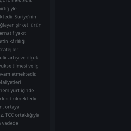
ngörülmektedir.
rliğiyle
tedir. Suriye’nin
ğlayan şirket, ürün
ernatif yakıt
in kârlılığı
ratejileri
lir artışı ve ölçek
ükseltilmesi ve iç
devam etmektedir.
aliyetleri
 hem yurt içinde
lendirilmektedir.
n, ortaya
. TCC ortaklığıyla
a vadede