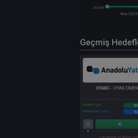
24.00 ₺
May 2024
Geçmiş Hedefl
OYAKC
- OYAK CIME
Hedef Fiyat
31
Potansiyel Getiri
%
Al
0
Çarşamba, 07 Mayıs 20