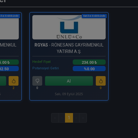
ılım Endeksinde
Katılım Endeksinde
İMENKUL
RGYAS
- RÖNESANS GAYRİMENKUL
YATIRIM A.Ş.
Hedef Fiyat
5.00 ₺
234.00 ₺
Potansiyel Getiri
2.50
%0.00
Al
2
0
0
6
Salı, 09 Eylül 2025
«
‹
1
›
»