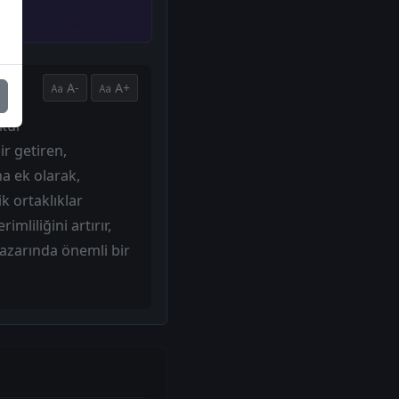
A-
A+
kul
ir getiren,
na ek olarak,
ik ortaklıklar
mliliğini artırır,
pazarında önemli bir