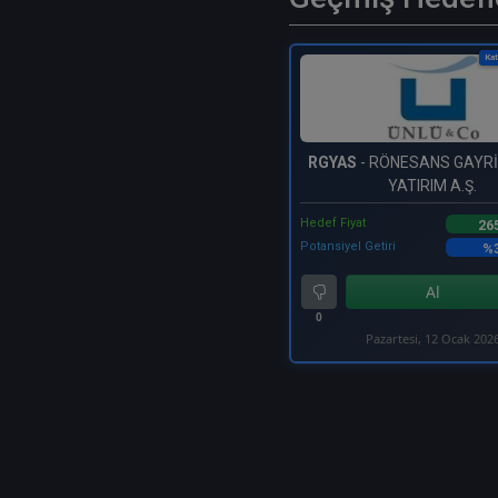
Kat
RGYAS
- RÖNESANS GAYR
YATIRIM A.Ş.
Hedef Fiyat
26
Potansiyel Getiri
%3
Al
0
Pazartesi, 12 Ocak 202