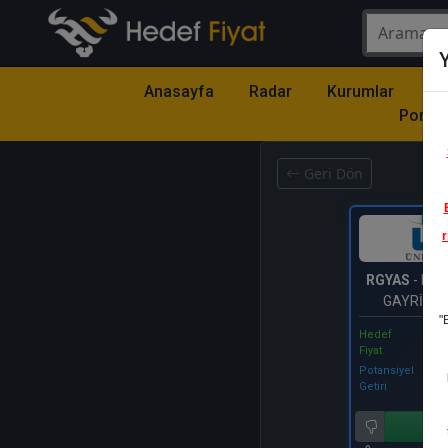
Y
Anasayfa
Radar
Kurumlar
Mo
Portfö
Geri Dön
Katıl
r
RGYAS
- RÖ
GAYRİME
"
YATIRIM 
Hedef
Fiyat
Potansiyel
Getiri
Al