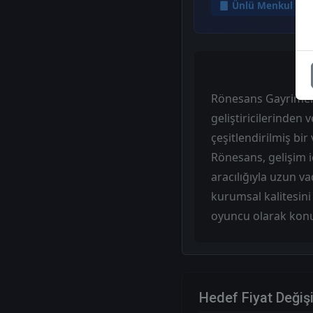
Ünlü Menkul
Rönesans Gayrimenk
geliştiricilerinden 
çeşitlendirilmiş bi
Rönesans, gelişim iç
aracılığıyla uzun va
kurumsal kalitesini
oyuncu olarak konu
Hedef Fiyat Değiş