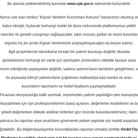
0
Bu alanda yetkilendirilmiş kurumlar
www.spk.gov.tr
adresinde bulunabilir.
l 2025
Ortalama Getiri
Potansiyeli
Ayrıca üye olan herkes "Kişisel Verilerin Korunması Kanunu" beyanımızı okumuş v
kabul etmiştir. Açılacak herhangi hukiki bir dava neticesinde platformumuz yetkili
merciler ile gerekli uzlaşmayı sağlayacaktır, lakin zorunlu şartlar ve resmi kurumlar
Ende
dışında hiç bir yerde Kişisel Verilerinizin paylaşılmayacağını da beyan ederiz.
Kurum Sayısı
İlgili grup/internet sitesi/kanal hesabı bir yatırım kuruluşu değildir. Burada
2
gördükleriniz herhangi bir varlık için alım/satım yönlendirici nitelikte tavsiye veya
yorum niteliğinde paylaşımlar değildir, sadece yatırımcıların kendisini geliştirmesi, v
Salı, 09 Eylül 2025
bu piyasada bilinçli yatırımcıların çoğalması maksadıyla bazı banka ve aracı
kurumların raporlarını ve hedef fiyatlarını paylaşmaktadır.
Finansal okuryazarlığa katkı sunmak, neye/neden yatırım yapıldığını tam manasıyl
nlü Menkul
RGYAS
Hedef Fiyat
okuyabilmek için işin profesyonellerinin bakış açılarını, değerleme modellerini ve bi
 RGYAS-Rönesans Gayrimenkul için 
şirketi değerlerken dikkate aldıkları kriterleri göz önünde bulundurabilirsiniz, lakin
yalnızca bu raporlar veya analizlere güvenerek yatırım yapmak sizi maddi kayıplar
 fiyat ile "al" olarak başlattı
ğratabilir.. Bu bilgiler/paylaşımlar kurum&banka raporları olmakla birlikte
Hedef Fiy