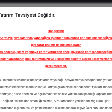
atırım Tavsiyesi Değildir.
del
Hisse
Öne
Raporlar
Partnerlerimi
y
Karşılaştır
Çıkanlar
Hoşgeldiniz
Sermaye piyasalarında yapacağınız işlemler sonucunda kar elde edebileceğini
gibi zarar riskiniz de bulunmaktadır.
Bu nedenle, işlem yapmaya karar vermeden önce, piyasada karşılaşabileceğini
ım Endeksinde
iskleri anlamanız, mali durumunuzu ve kısıtlarınızı dikkate alarak karar vermen
gerekmektedir.
NESANS
NKUL
Bu internet sitesindeki tüm sayfalarda veya bağlı sosyal medya hesaplarında yer al
A.Ş.
234.00 ₺
ücretsiz temel/teknik analiz sonucu ortaya çıkan hisse senedi hedef fiyatları, model
En Yüksek Tahmi
%0.00
portföyler, hisse önerileri ve açıklamalar kesinlikle yatırım danışmanlığı kapsamınd
Ortalama Fiyat
değildir. Yatırım danışmanlığı hizmeti, SPK tarafından yetkilendirilmiş kuruluşlar
Tahmini
tarafından kişilerin risk ve getiri tercihleri dikkate alınarak kişiye Özel sunulmaktadır
En Düşük Tahmi