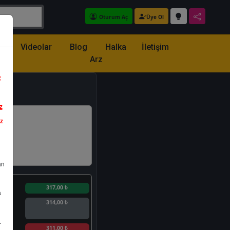
Oturum Aç
Üye Ol
z
Videolar
Blog
Halka
İletişim
Arz
z
z
iz
an
n
317,00 ₺
a
314,00 ₺
.
n
311,00 ₺