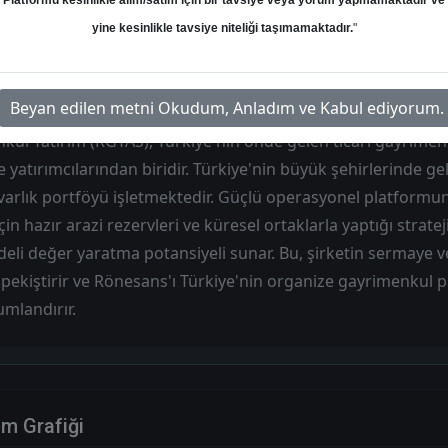
Platformu kesinlikle alım/satım için bir tavsiye veya yorum yapmamaktadır ve
Hedef: 234.00 ₺
Potansiyel: %0.00
yine kesinlikle tavsiye niteliği taşımamaktadır.
"
Beyan edilen metni Okudum, Anladım ve Kabul ediyorum.
ul Yatırım (RGYAS), Türkiye'nin önde gelen ticari gayrimen
ve yatırımcılarından biridir. Türkiye'nin büyük şehirlerinde gel
r varlık portföyü işletmektedir. Güçlü operasyonel platformu
in hazır arazi rezervleri ve küresel ortaklarla yaptığı stratej
deli değer yaratma potansiyeli sunar. Bu, şirketin sermaye veri
 pekiştirir ve Rönesans'ı Türkiye'nin organize gayrimenkul 
mlandırır.
im Grafiği