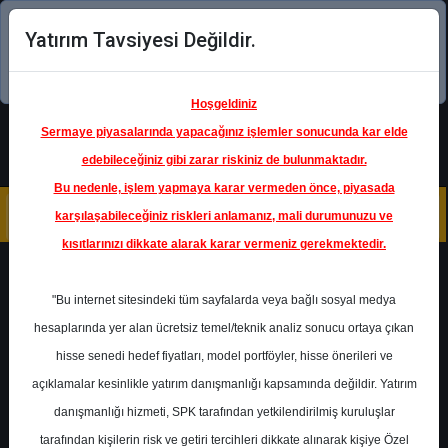
Yatırım Tavsiyesi Değildir.
Şimdi uygulamayı indirin!
Hoşgeldiniz
Sermaye piyasalarında yapacağınız işlemler sonucunda kar elde
edebileceğiniz gibi zarar riskiniz de bulunmaktadır.
Bu nedenle, işlem yapmaya karar vermeden önce, piyasada
karşılaşabileceğiniz riskleri anlamanız, mali durumunuzu ve
kısıtlarınızı dikkate alarak karar vermeniz gerekmektedir.
Geri Dön
"Bu internet sitesindeki tüm sayfalarda veya bağlı sosyal medya
hesaplarında yer alan ücretsiz temel/teknik analiz sonucu ortaya çıkan
hisse senedi hedef fiyatları, model portföyler, hisse önerileri ve
açıklamalar kesinlikle yatırım danışmanlığı kapsamında değildir. Yatırım
SAHOL
- HACI ÖMER SABANCI
HOLDİNG A.Ş.
danışmanlığı hizmeti, SPK tarafından yetkilendirilmiş kuruluşlar
Hedef Fiyat
92.03 ₺
tarafından kişilerin risk ve getiri tercihleri dikkate alınarak kişiye Özel