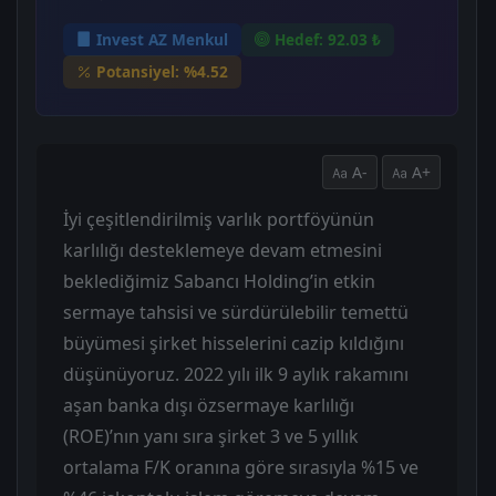
Invest AZ Menkul
Hedef: 92.03 ₺
Potansiyel: %4.52
A-
A+
İyi çeşitlendirilmiş varlık portföyünün
karlılığı desteklemeye devam etmesini
beklediğimiz Sabancı Holding’in etkin
sermaye tahsisi ve sürdürülebilir temettü
büyümesi şirket hisselerini cazip kıldığını
düşünüyoruz. 2022 yılı ilk 9 aylık rakamını
aşan banka dışı özsermaye karlılığı
(ROE)’nın yanı sıra şirket 3 ve 5 yıllık
ortalama F/K oranına göre sırasıyla %15 ve