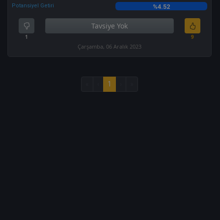
Potansiyel Getiri
%4.52
Tavsiye Yok
1
9
Çarşamba, 06 Aralık 2023
«
‹
1
›
»