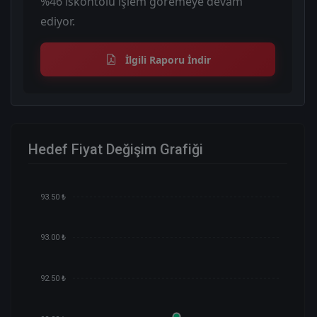
%46 iskontolu işlem göremeye devam
ediyor.
İlgili Raporu İndir
Hedef Fiyat Değişim Grafiği
93.50 ₺
93.00 ₺
92.50 ₺