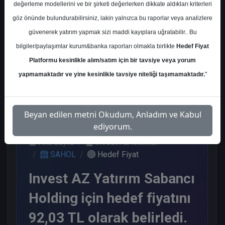
değerleme modellerini ve bir şirketi değerlerken dikkate aldıkları kriterleri
Kurum Sayısı
göz önünde bulundurabilirsiniz, lakin yalnızca bu raporlar veya analizlere
8
güvenerek yatırım yapmak sizi maddi kayıplara uğratabilir.. Bu
Al
Endeks Üstü Get.
bilgiler/paylaşımlar kurum&banka raporları olmakla birlikte
Hedef Fiyat
Platformu kesinlikle alım/satım için bir tavsiye veya yorum
5
3
yapmamaktadır ve yine kesinlikle tavsiye niteliği taşımamaktadır.
"
Çarşamba, 06 Aralık 2023
Beyan edilen metni Okudum, Anladım ve Kabul
ediyorum.
Ana Sayfa
Invest AZ Menkul
SAHOL
Hedef Fiyat
Invest AZ Yatırım Sabancı
Holding için hedef fiyatını
92,03 TL olarak belirledi.