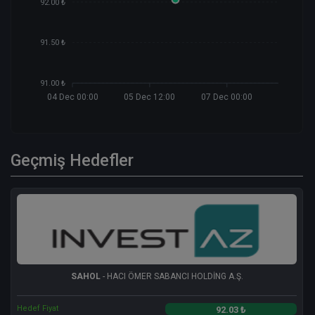
92.00 ₺
91.50 ₺
91.00 ₺
04 Dec 00:00
05 Dec 12:00
07 Dec 00:00
Geçmiş Hedefler
SAHOL
- HACI ÖMER SABANCI HOLDİNG A.Ş.
Hedef Fiyat
92.03 ₺