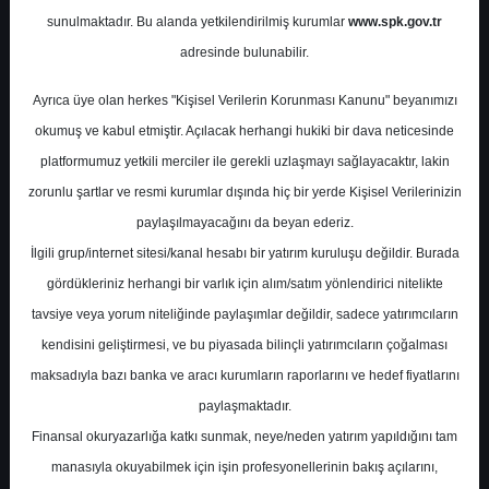
Potansiyel
%4.52
sunulmaktadır. Bu alanda yetkilendirilmiş kurumlar
www.spk.gov.tr
Getiri
adresinde bulunabilir.
Tavsiye Yok
1
9
Ayrıca üye olan herkes "Kişisel Verilerin Korunması Kanunu" beyanımızı
Çarşamba, 06 Aralık 2023
okumuş ve kabul etmiştir. Açılacak herhangi hukiki bir dava neticesinde
platformumuz yetkili merciler ile gerekli uzlaşmayı sağlayacaktır, lakin
zorunlu şartlar ve resmi kurumlar dışında hiç bir yerde Kişisel Verilerinizin
paylaşılmayacağını da beyan ederiz.
İlgili grup/internet sitesi/kanal hesabı bir yatırım kuruluşu değildir. Burada
gördükleriniz herhangi bir varlık için alım/satım yönlendirici nitelikte
tavsiye veya yorum niteliğinde paylaşımlar değildir, sadece yatırımcıların
En Yüksek Tahmin
183,00 ₺
kendisini geliştirmesi, ve bu piyasada bilinçli yatırımcıların çoğalması
Ortalama Fiyat Tahmini
161,43 ₺
maksadıyla bazı banka ve aracı kurumların raporlarını ve hedef fiyatlarını
En Düşük Tahmin
137,53 ₺
paylaşmaktadır.
Ortalama Getiri Potansiyeli
%83.33
Finansal okuryazarlığa katkı sunmak, neye/neden yatırım yapıldığını tam
manasıyla okuyabilmek için işin profesyonellerinin bakış açılarını,