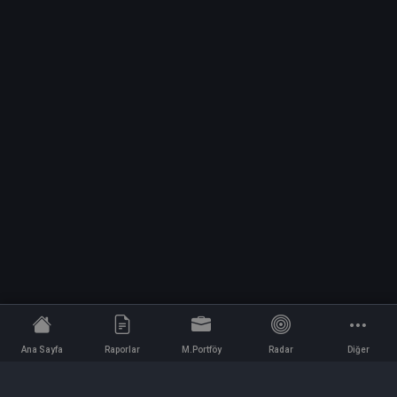
Ana Sayfa
Raporlar
M.Portföy
Radar
Diğer