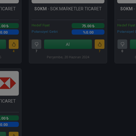
TICARET
SOKM
- SOK MARKETLER TICARET
SOKM
-
Hedef Fiyat
Hedef Fiyat
.00 ₺
75.00 ₺
Potansiyel Getiri
Potansiyel G
0.00
%0.00
Al
4
7
7
0
5
Perşembe, 20 Haziran 2024
TICARET
.00 ₺
0.00