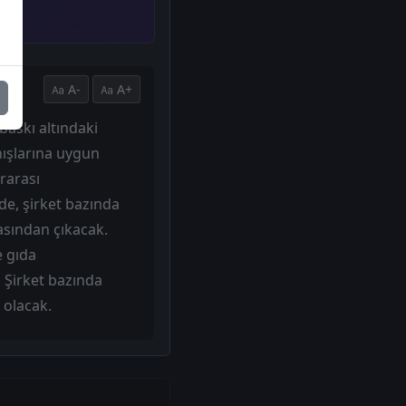
A-
A+
baskı altındaki
anışlarına uygun
ararası
de, şirket bazında
rasından çıkacak.
e gıda
 Şirket bazında
 olacak.