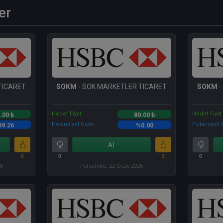
er
TICARET
SOKM
- SOK MARKETLER TICARET
SOKM
-
Hedef Fiyat
Hedef Fiyat
.00 ₺
80.00 ₺
Potansiyel Getiri
Potansiyel G
39.26
%0.00
Al
0
0
3
0
26
Perşembe, 22 Ocak 2026