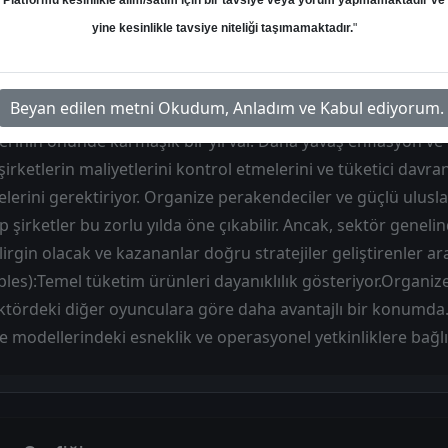
Platformu kesinlikle alım/satım için bir tavsiye veya yorum yapmamaktadır ve
Hedef: 65.00 ₺
Potansiyel: %0.00
yine kesinlikle tavsiye niteliği taşımamaktadır.
"
Beyan edilen metni Okudum, Anladım ve Kabul ediyorum.
tlerinin önünde karmaşık bir yıl var. Daha yavaş enflasyon ve 
 şirketlerin maliyetlerini kontrol etmelerini ve tüketici davr
melerini gerektiriyor. Organize perakendeciler ve güçlü ulusl
 şirketler bu zorlu yılda öne çıkabilir. Ancak, sektör genelin
irgin olacak ve kazananlar doğru stratejiler geliştirenler a
les):Temel tüketim ürünleri dayanıklılık gösteriyor.Organiz
ektördeki diğer oyunculara göre daha avantajlı bir konumda.
 modellerindeki esneklik ve operasyonel yetkinliklere bağlı