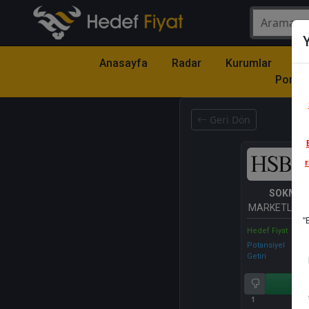
Y
Anasayfa
Radar
Kurumlar
Mo
Portfö
Geri Dön
r
SOKM
- 
MARKETLER 
"
Hedef Fiyat
Potansiyel
Getiri
Al
1