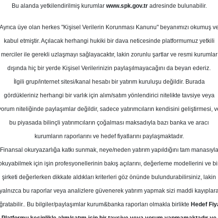
cak 2025
Bu alanda yetkilendirilmiş kurumlar
www.spk.gov.tr
adresinde bulunabilir.
Ortalama Getiri
Potansiyeli
Ayrıca üye olan herkes "Kişisel Verilerin Korunması Kanunu" beyanımızı okumuş v
kabul etmiştir. Açılacak herhangi hukiki bir dava neticesinde platformumuz yetkili
merciler ile gerekli uzlaşmayı sağlayacaktır, lakin zorunlu şartlar ve resmi kurumlar
Al
dışında hiç bir yerde Kişisel Verilerinizin paylaşılmayacağını da beyan ederiz.
Kurum Sayısı
İlgili grup/internet sitesi/kanal hesabı bir yatırım kuruluşu değildir. Burada
11
8
gördükleriniz herhangi bir varlık için alım/satım yönlendirici nitelikte tavsiye veya
yorum niteliğinde paylaşımlar değildir, sadece yatırımcıların kendisini geliştirmesi, v
Çarşamba, 22 Ocak 2025
bu piyasada bilinçli yatırımcıların çoğalması maksadıyla bazı banka ve aracı
kurumların raporlarını ve hedef fiyatlarını paylaşmaktadır.
Finansal okuryazarlığa katkı sunmak, neye/neden yatırım yapıldığını tam manasıyl
SBC Yatırım
SOKM
Hedef Fiyat
okuyabilmek için işin profesyonellerinin bakış açılarını, değerleme modellerini ve bi
rketler için hedef fiyatını 65 TL, t
şirketi değerlerken dikkate aldıkları kriterleri göz önünde bulundurabilirsiniz, lakin
yalnızca bu raporlar veya analizlere güvenerek yatırım yapmak sizi maddi kayıplar
 korudu
ğratabilir.. Bu bilgiler/paylaşımlar kurum&banka raporları olmakla birlikte
Hedef Fiy