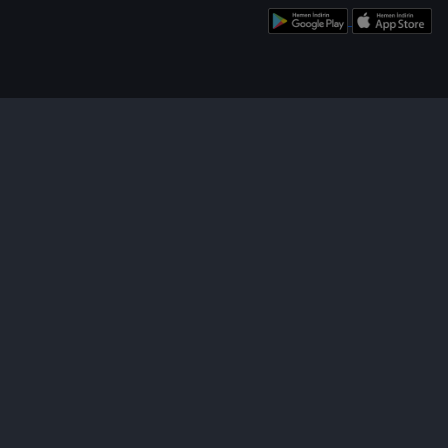
enü
Bizi Takip Edin!
Uygulamamızı İndirin!