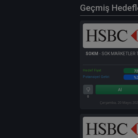
Geçmiş Hedefl
SOKM
- SOK MARKETLER 
Hedef Fiyat
72
Potansiyel Getiri
%
Al
0
Çarşamba, 20 Mayıs 20