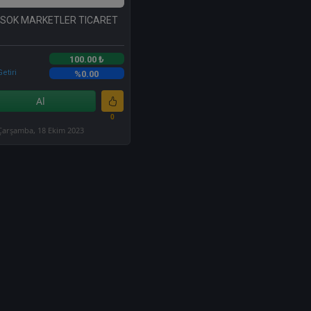
 SOK MARKETLER TICARET
100.00 ₺
etiri
%0.00
Al
0
Çarşamba, 18 Ekim 2023