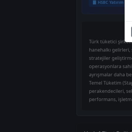
HSBC Yatırım
Türk tüketici şirke
hanehalkı gelirleri,
stratejiler geliştir
operasyonlara sahip
ayrışmalar daha bel
Temel Tüketim (Stap
perakendecileri, s
performans, işletme