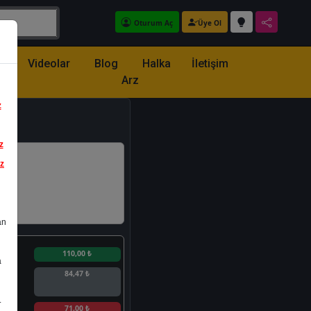
Oturum Aç
Üye Ol
z
Videolar
Blog
Halka
İletişim
Arz
z
z
iz
an
n
110,00 ₺
a
84,47 ₺
.
n
71,00 ₺