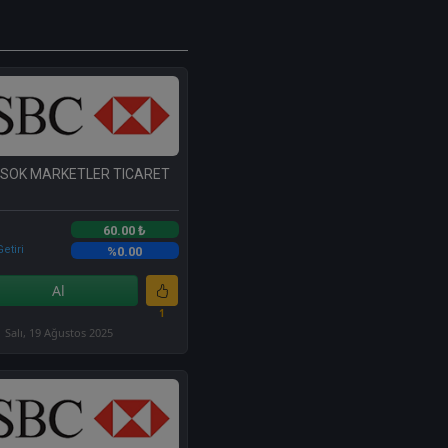
 SOK MARKETLER TICARET
60.00 ₺
etiri
%0.00
Al
1
Salı, 19 Ağustos 2025