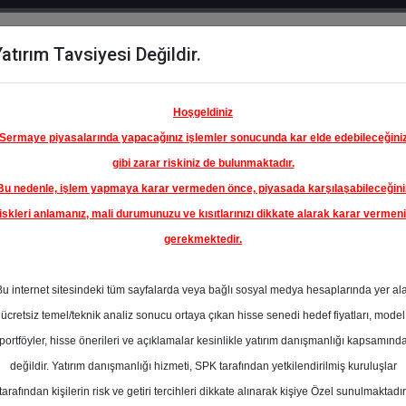
atırım Tavsiyesi Değildir.
del
Hisse
Öne
Raporlar
Partnerlerimi
y
Karşılaştır
Çıkanlar
Hoşgeldiniz
Sermaye piyasalarında yapacağınız işlemler sonucunda kar elde edebileceğini
gibi zarar riskiniz de bulunmaktadır.
Bu nedenle, işlem yapmaya karar vermeden önce, piyasada karşılaşabileceğini
iskleri anlamanız, mali durumunuzu ve kısıtlarınızı dikkate alarak karar vermen
gerekmektedir.
SOK
TICARET
Bu internet sitesindeki tüm sayfalarda veya bağlı sosyal medya hesaplarında yer al
65.00 ₺
ücretsiz temel/teknik analiz sonucu ortaya çıkan hisse senedi hedef fiyatları, model
%0.00
En Yüksek Tahmi
portföyler, hisse önerileri ve açıklamalar kesinlikle yatırım danışmanlığı kapsamınd
Ortalama Fiyat
değildir. Yatırım danışmanlığı hizmeti, SPK tarafından yetkilendirilmiş kuruluşlar
Tahmini
tarafından kişilerin risk ve getiri tercihleri dikkate alınarak kişiye Özel sunulmaktadır
4
En Düşük Tahmi