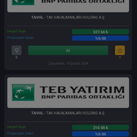
TAVHL
- TAV HAVALİMANLARI HOLDİNG A.Ş.
Hedef Fiyat
327.66 ₺
Potansiyel Getiri
%0.00
Al
0
4
Çarşamba, 14 Şubat 2024
TAVHL
- TAV HAVALİMANLARI HOLDİNG A.Ş.
Hedef Fiyat
210.05 ₺
Potansiyel Getiri
%0.00