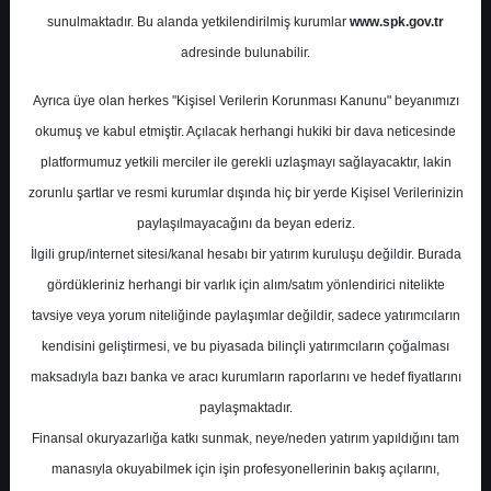
Potansiyel
%85.12
sunulmaktadır. Bu alanda yetkilendirilmiş kurumlar
www.spk.gov.tr
Getiri
adresinde bulunabilir.
Endeks Üstü
Get.
0
0
Ayrıca üye olan herkes "Kişisel Verilerin Korunması Kanunu" beyanımızı
Salı, 23 Haziran 2026
okumuş ve kabul etmiştir. Açılacak herhangi hukiki bir dava neticesinde
platformumuz yetkili merciler ile gerekli uzlaşmayı sağlayacaktır, lakin
zorunlu şartlar ve resmi kurumlar dışında hiç bir yerde Kişisel Verilerinizin
paylaşılmayacağını da beyan ederiz.
İlgili grup/internet sitesi/kanal hesabı bir yatırım kuruluşu değildir. Burada
gördükleriniz herhangi bir varlık için alım/satım yönlendirici nitelikte
tavsiye veya yorum niteliğinde paylaşımlar değildir, sadece yatırımcıların
En Yüksek Tahmin
510,00 ₺
kendisini geliştirmesi, ve bu piyasada bilinçli yatırımcıların çoğalması
Ortalama Fiyat Tahmini
432,71 ₺
maksadıyla bazı banka ve aracı kurumların raporlarını ve hedef fiyatlarını
En Düşük Tahmin
341,03 ₺
paylaşmaktadır.
Ortalama Getiri Potansiyeli
%57.06
Finansal okuryazarlığa katkı sunmak, neye/neden yatırım yapıldığını tam
manasıyla okuyabilmek için işin profesyonellerinin bakış açılarını,