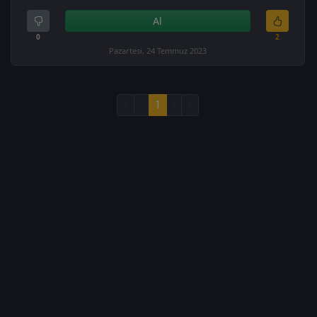
Al
0
2
Pazartesi, 24 Temmuz 2023
«
‹
1
›
»