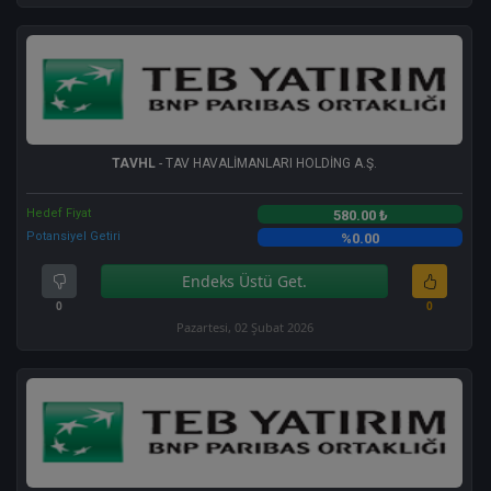
TAVHL
- TAV HAVALİMANLARI HOLDİNG A.Ş.
Hedef Fiyat
580.00 ₺
Potansiyel Getiri
%0.00
Endeks Üstü Get.
0
0
Pazartesi, 02 Şubat 2026