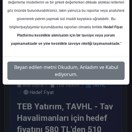
değerleme modellerini ve bir şirketi değerlerken dikkate aldıkları kriterleri
Kurum Sayısı
göz önünde bulundurabilirsiniz, lakin yalnızca bu raporlar veya analizlere
18
güvenerek yatırım yapmak sizi maddi kayıplara uğratabilir.. Bu
Al
Endeks Üstü
Tavsiye Yok
bilgiler/paylaşımlar kurum&banka raporları olmakla birlikte
Hedef Fiyat
Get.
Platformu kesinlikle alım/satım için bir tavsiye veya yorum
11
6
1
yapmamaktadır ve yine kesinlikle tavsiye niteliği taşımamaktadır.
"
Salı, 23 Haziran 2026
Beyan edilen metni Okudum, Anladım ve Kabul
ediyorum.
Ana Sayfa
TEB Yatırım
TAVHL
Hedef Fiyat
TEB Yatırım, TAVHL - Tav
Havalimanları için hedef
fiyatını 580 TL'den 510