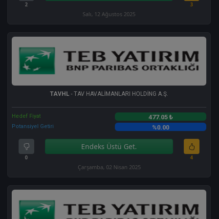
2
3
Salı, 12 Ağustos 2025
TAVHL
- TAV HAVALİMANLARI HOLDİNG A.Ş.
Hedef Fiyat
477.05 ₺
Potansiyel Getiri
%0.00
Endeks Üstü Get.
0
4
Çarşamba, 02 Nisan 2025