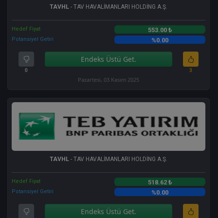
TAVHL
- TAV HAVALİMANLARI HOLDİNG A.Ş.
Hedef Fiyat
553.00 ₺
Potansiyel Getiri
%0.00
Endeks Üstü Get.
0
3
Pazartesi, 03 Kasım 2025
TAVHL
- TAV HAVALİMANLARI HOLDİNG A.Ş.
Hedef Fiyat
518.62 ₺
Potansiyel Getiri
%0.00
Endeks Üstü Get.