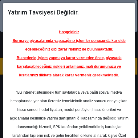
Yatırım Tavsiyesi Değildir.
Şimdi uygulamayı indirin!
Hoşgeldiniz
Sermaye piyasalarında yapacağınız işlemler sonucunda kar elde
edebileceğiniz gibi zarar riskiniz de bulunmaktadır.
Bu nedenle, işlem yapmaya karar vermeden önce, piyasada
karşılaşabileceğiniz riskleri anlamanız, mali durumunuzu ve
kısıtlarınızı dikkate alarak karar vermeniz gerekmektedir.
Geri Dön
"Bu internet sitesindeki tüm sayfalarda veya bağlı sosyal medya
hesaplarında yer alan ücretsiz temel/teknik analiz sonucu ortaya çıkan
hisse senedi hedef fiyatları, model portföyler, hisse önerileri ve
açıklamalar kesinlikle yatırım danışmanlığı kapsamında değildir. Yatırım
TAVHL
- TAV HAVALİMANLARI
HOLDİNG A.Ş.
danışmanlığı hizmeti, SPK tarafından yetkilendirilmiş kuruluşlar
Hedef Fiyat
510.00 ₺
tarafından kişilerin risk ve getiri tercihleri dikkate alınarak kişiye Özel