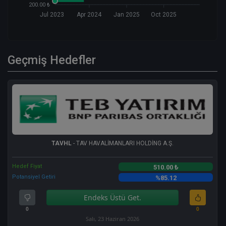
200.00 ₺
Jul 2023
Apr 2024
Jan 2025
Oct 2025
Geçmiş Hedefler
TAVHL
- TAV HAVALİMANLARI HOLDİNG A.Ş.
Hedef Fiyat
510.00 ₺
Potansiyel Getiri
%85.12
Endeks Üstü Get.
0
0
Salı, 23 Haziran 2026