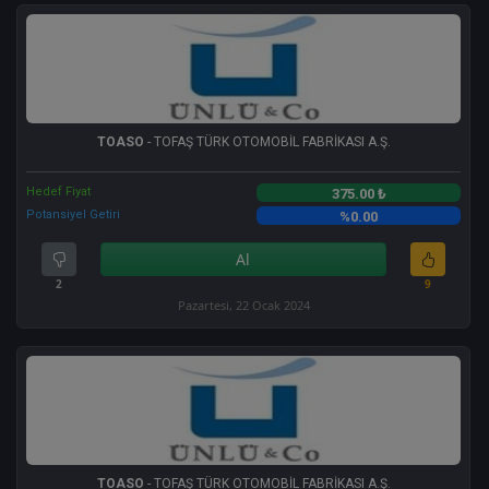
TOASO
- TOFAŞ TÜRK OTOMOBİL FABRİKASI A.Ş.
Hedef Fiyat
375.00 ₺
Potansiyel Getiri
%0.00
Al
2
9
Pazartesi, 22 Ocak 2024
TOASO
- TOFAŞ TÜRK OTOMOBİL FABRİKASI A.Ş.