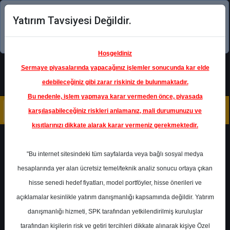
Yatırım Tavsiyesi Değildir.
Şimdi uygulamayı indirin!
Hoşgeldiniz
Sermaye piyasalarında yapacağınız işlemler sonucunda kar elde
edebileceğiniz gibi zarar riskiniz de bulunmaktadır.
Bu nedenle, işlem yapmaya karar vermeden önce, piyasada
karşılaşabileceğiniz riskleri anlamanız, mali durumunuzu ve
kısıtlarınızı dikkate alarak karar vermeniz gerekmektedir.
Geri Dön
"Bu internet sitesindeki tüm sayfalarda veya bağlı sosyal medya
hesaplarında yer alan ücretsiz temel/teknik analiz sonucu ortaya çıkan
hisse senedi hedef fiyatları, model portföyler, hisse önerileri ve
açıklamalar kesinlikle yatırım danışmanlığı kapsamında değildir. Yatırım
TOASO
- TOFAŞ TÜRK
OTOMOBİL FABRİKASI A.Ş.
danışmanlığı hizmeti, SPK tarafından yetkilendirilmiş kuruluşlar
Hedef Fiyat
400.00 ₺
tarafından kişilerin risk ve getiri tercihleri dikkate alınarak kişiye Özel