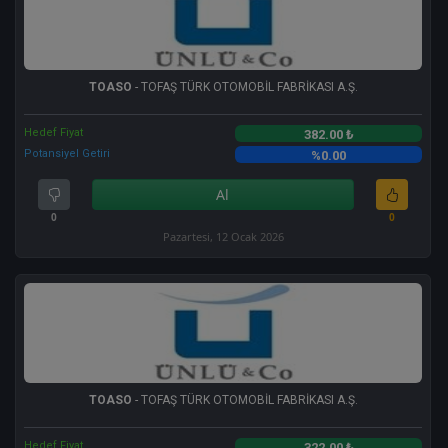
TOASO
- TOFAŞ TÜRK OTOMOBİL FABRİKASI A.Ş.
Hedef Fiyat
382.00 ₺
Potansiyel Getiri
%0.00
Al
0
0
Pazartesi, 12 Ocak 2026
TOASO
- TOFAŞ TÜRK OTOMOBİL FABRİKASI A.Ş.
Hedef Fiyat
322.00 ₺