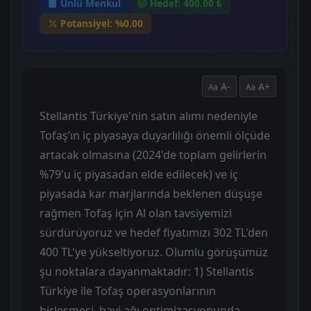
Ünlü Menkul
Hedef: 400.00 ₺
Potansiyel: %0.00
A-
A+
Stellantis Türkiye'nin satın alımı nedeniyle
Tofaş’ın iç piyasaya duyarlılığı önemli ölçüde
artacak olmasına (2024'de toplam gelirlerin
%79'u iç piyasadan elde edilecek) ve iç
piyasada kar marjlarında beklenen düşüşe
rağmen Tofaş için Al olan tavsiyemizi
sürdürüyoruz ve hedef fiyatımızı 302 TL'den
400 TL'ye yükseltiyoruz. Olumlu görüşümüz
şu noktalara dayanmaktadır: 1) Stellantis
Türkiye ile Tofaş operasyonlarının
birleşmesi, bayi ağı optimizasyonunda,