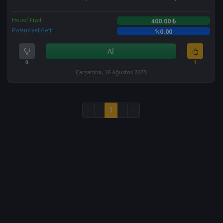
Hedef Fiyat
400.00 ₺
Potansiyel Getiri
%0.00
Al
0
1
Çarşamba, 16 Ağustos 2023
«
‹
1
›
»