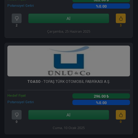
Potansiyel Getiri
%0.00
Al
2
3
Çarşamba, 25 Haziran 2025
TOASO
- TOFAŞ TÜRK OTOMOBİL FABRİKASI A.Ş.
Hedef Fiyat
296.00 ₺
Potansiyel Getiri
%0.00
Al
0
0
Cuma, 10 Ocak 2025