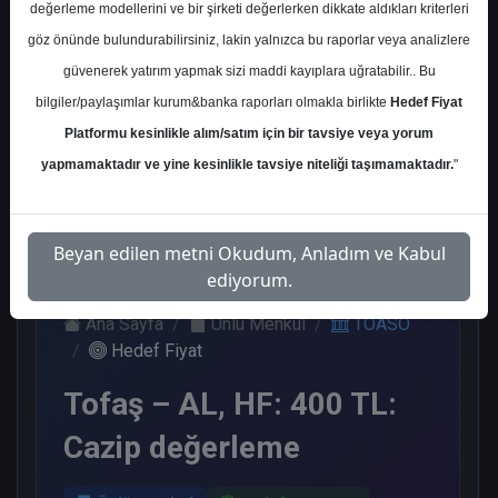
değerleme modellerini ve bir şirketi değerlerken dikkate aldıkları kriterleri
Kurum Sayısı
göz önünde bulundurabilirsiniz, lakin yalnızca bu raporlar veya analizlere
17
güvenerek yatırım yapmak sizi maddi kayıplara uğratabilir.. Bu
Al
Tut
End.
Endeks
Tavsiye
bilgiler/paylaşımlar kurum&banka raporları olmakla birlikte
Hedef Fiyat
Paralel
Üstü
Yok
Get.
Get.
Platformu kesinlikle alım/satım için bir tavsiye veya yorum
10
1
1
2
3
yapmamaktadır ve yine kesinlikle tavsiye niteliği taşımamaktadır.
"
Çarşamba, 16 Ağustos 2023
Beyan edilen metni Okudum, Anladım ve Kabul
ediyorum.
Ana Sayfa
Ünlü Menkul
TOASO
Hedef Fiyat
Tofaş – AL, HF: 400 TL:
Cazip değerleme