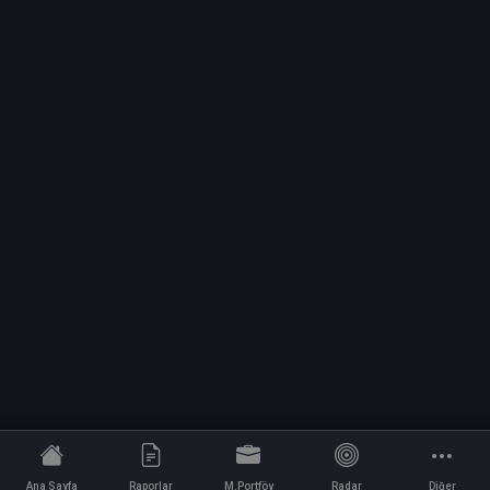
Ana Sayfa
Raporlar
M.Portföy
Radar
Diğer