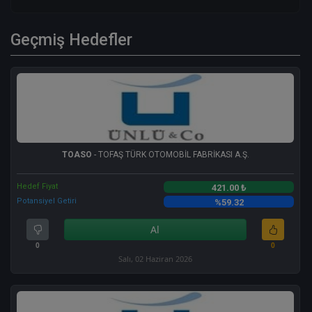
Geçmiş Hedefler
TOASO
- TOFAŞ TÜRK OTOMOBİL FABRİKASI A.Ş.
Hedef Fiyat
421.00 ₺
Potansiyel Getiri
%59.32
Al
0
0
Salı, 02 Haziran 2026