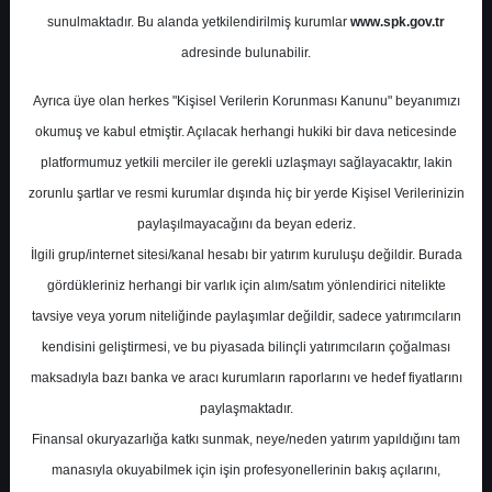
Potansiyel
%0.00
sunulmaktadır. Bu alanda yetkilendirilmiş kurumlar
www.spk.gov.tr
Getiri
adresinde bulunabilir.
Al
0
1
Ayrıca üye olan herkes "Kişisel Verilerin Korunması Kanunu" beyanımızı
Çarşamba, 16 Ağustos 2023
okumuş ve kabul etmiştir. Açılacak herhangi hukiki bir dava neticesinde
platformumuz yetkili merciler ile gerekli uzlaşmayı sağlayacaktır, lakin
zorunlu şartlar ve resmi kurumlar dışında hiç bir yerde Kişisel Verilerinizin
paylaşılmayacağını da beyan ederiz.
İlgili grup/internet sitesi/kanal hesabı bir yatırım kuruluşu değildir. Burada
gördükleriniz herhangi bir varlık için alım/satım yönlendirici nitelikte
tavsiye veya yorum niteliğinde paylaşımlar değildir, sadece yatırımcıların
En Yüksek Tahmin
530,00 ₺
kendisini geliştirmesi, ve bu piyasada bilinçli yatırımcıların çoğalması
Ortalama Fiyat Tahmini
415,78 ₺
maksadıyla bazı banka ve aracı kurumların raporlarını ve hedef fiyatlarını
En Düşük Tahmin
273,00 ₺
paylaşmaktadır.
Ortalama Getiri Potansiyeli
%57.34
Finansal okuryazarlığa katkı sunmak, neye/neden yatırım yapıldığını tam
manasıyla okuyabilmek için işin profesyonellerinin bakış açılarını,