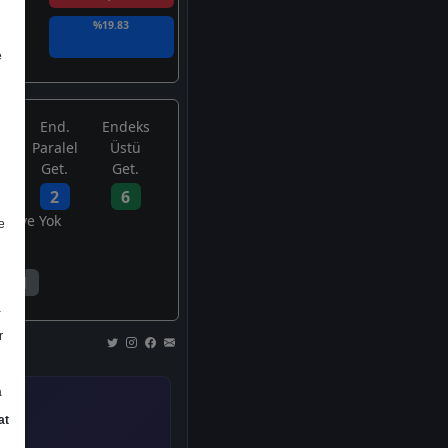
%19.83
e
End.
Endeks
Paralel
Üstü
Get.
Get.
2
6
avsiye Yok
e
1
a
r
a
at