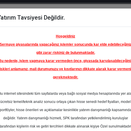
atırım Tavsiyesi Değildir.
del
Hisse
Öne
Raporlar
Partnerlerimi
y
Karşılaştır
Çıkanlar
Hoşgeldiniz
Sermaye piyasalarında yapacağınız işlemler sonucunda kar elde edebileceğini
gibi zarar riskiniz de bulunmaktadır.
Bu nedenle, işlem yapmaya karar vermeden önce, piyasada karşılaşabileceğini
ım Endeksinde
iskleri anlamanız, mali durumunuzu ve kısıtlarınızı dikkate alarak karar vermen
gerekmektedir.
ÜPRAŞ-
ETROL
Bu internet sitesindeki tüm sayfalarda veya bağlı sosyal medya hesaplarında yer al
LERİ
214.83 ₺
ücretsiz temel/teknik analiz sonucu ortaya çıkan hisse senedi hedef fiyatları, model
En Yüksek Tahmi
%0.00
portföyler, hisse önerileri ve açıklamalar kesinlikle yatırım danışmanlığı kapsamınd
Ortalama Fiyat
değildir. Yatırım danışmanlığı hizmeti, SPK tarafından yetkilendirilmiş kuruluşlar
Tahmini
tarafından kişilerin risk ve getiri tercihleri dikkate alınarak kişiye Özel sunulmaktadır
En Düşük Tahmi