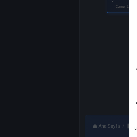
0
Cuma, 22 Eyl
Ana Sayfa
A
u