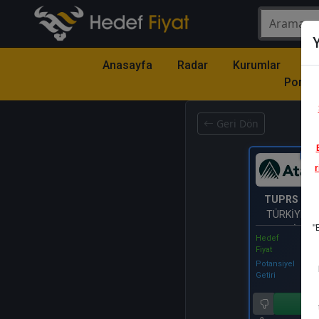
Y
Anasayfa
Radar
Kurumlar
Mo
Portfö
Geri Dön
Katıl
r
TUPRS
- T
TÜRKİYE P
"
RAFİNERİ
Hedef
Fiyat
Potansiyel
Getiri
Al