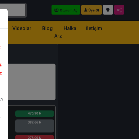
Oturum Aç
Üye Ol
z
Videolar
Blog
Halka
İletişim
Arz
z
z
iz
an
n
470,90 ₺
a
387,66 ₺
.
n
278,00 ₺