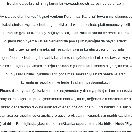
1
Bu alanda yetkilendirilmiş kurumlar
www.spk.gov.tr
adresinde bulunabilir.
ül 2023
Ortalama Getiri
Potansiyeli
Ayrıca üye olan herkes "Kişisel Verilerin Korunması Kanunu" beyanımızı okumuş v
kabul etmiştir. Açılacak herhangi hukiki bir dava neticesinde platformumuz yetkili
merciler ile gerekli uzlaşmayı sağlayacaktır, lakin zorunlu şartlar ve resmi kurumlar
Al
Tut
dışında hiç bir yerde Kişisel Verilerinizin paylaşılmayacağını da beyan ederiz.
İlgili grup/internet sitesi/kanal hesabı bir yatırım kuruluşu değildir. Burada
9
1
Kurum Sayısı
gördükleriniz herhangi bir varlık için alım/satım yönlendirici nitelikte tavsiye veya
19
T
yorum niteliğinde paylaşımlar değildir, sadece yatırımcıların kendisini geliştirmesi, v
bu piyasada bilinçli yatırımcıların çoğalması maksadıyla bazı banka ve aracı
kurumların raporlarını ve hedef fiyatlarını paylaşmaktadır.
Finansal okuryazarlığa katkı sunmak, neye/neden yatırım yapıldığını tam manasıyl
okuyabilmek için işin profesyonellerinin bakış açılarını, değerleme modellerini ve bi
Cuma, 22 Eylül 2023
şirketi değerlerken dikkate aldıkları kriterleri göz önünde bulundurabilirsiniz, lakin
yalnızca bu raporlar veya analizlere güvenerek yatırım yapmak sizi maddi kayıplar
ta Yatırım
TUPRS
Hedef Fiyat
ğratabilir.. Bu bilgiler/paylaşımlar kurum&banka raporları olmakla birlikte
Hedef Fiy