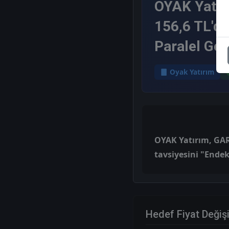
OYAK Yatırı
156,6 TL'de
Paralel Get
Oyak Yatırım
OYAK Yatırım, GARA
tavsiyesini "Endek
Hedef Fiyat Değiş