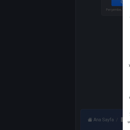
Get.
Perşembe, 05 Ş
Ana Sayfa
O
u