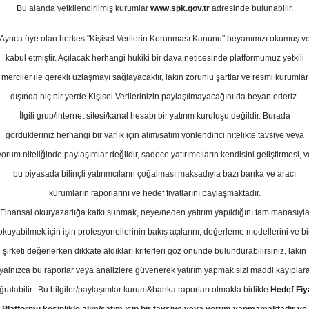
Bu alanda yetkilendirilmiş kurumlar
www.spk.gov.tr
adresinde bulunabilir.
Ortalama Getiri
ubat 2026
Potansiyeli
Ayrıca üye olan herkes "Kişisel Verilerin Korunması Kanunu" beyanımızı okumuş v
kabul etmiştir. Açılacak herhangi hukiki bir dava neticesinde platformumuz yetkili
merciler ile gerekli uzlaşmayı sağlayacaktır, lakin zorunlu şartlar ve resmi kurumlar
Al
Tut
dışında hiç bir yerde Kişisel Verilerinizin paylaşılmayacağını da beyan ederiz.
İlgili grup/internet sitesi/kanal hesabı bir yatırım kuruluşu değildir. Burada
11
1
Kurum Sayısı
gördükleriniz herhangi bir varlık için alım/satım yönlendirici nitelikte tavsiye veya
21
yorum niteliğinde paylaşımlar değildir, sadece yatırımcıların kendisini geliştirmesi, v
bu piyasada bilinçli yatırımcıların çoğalması maksadıyla bazı banka ve aracı
kurumların raporlarını ve hedef fiyatlarını paylaşmaktadır.
Finansal okuryazarlığa katkı sunmak, neye/neden yatırım yapıldığını tam manasıyl
okuyabilmek için işin profesyonellerinin bakış açılarını, değerleme modellerini ve bi
Perşembe, 05 Şubat 2026
şirketi değerlerken dikkate aldıkları kriterleri göz önünde bulundurabilirsiniz, lakin
yalnızca bu raporlar veya analizlere güvenerek yatırım yapmak sizi maddi kayıplar
yak Yatırım
GARAN
Hedef Fiyat
ğratabilir.. Bu bilgiler/paylaşımlar kurum&banka raporları olmakla birlikte
Hedef Fiy