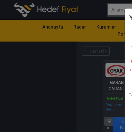
Y
Anasayfa
Radar
Kurumlar
Mo
Portfö
Geri Dön
r
GARAN
- T
GARANTİ B
"
A.Ş.
Hedef Fiyat
Potansiyel
Getiri
End.
Parale
0