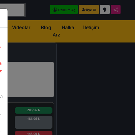
Oturum Aç
Üye Ol
z
Videolar
Blog
Halka
İletişim
Arz
z
z
iz
an
n
206,96 ₺
a
186,96 ₺
.
n
143,00 ₺