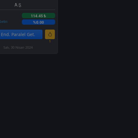
A.Ş.
114.45 ₺
etiri
%0.00
End. Paralel Get.
1
Salı, 30 Nisan 2024