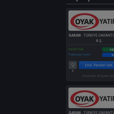
GARAN
- TÜRKİYE GARANTİ
A.Ş.
Hedef Fiyat
19
Potansiyel Getiri
%
End. Paralel Get.
0
Perşembe, 05 Şubat 20
GARAN
- TÜRKİYE GARANTİ