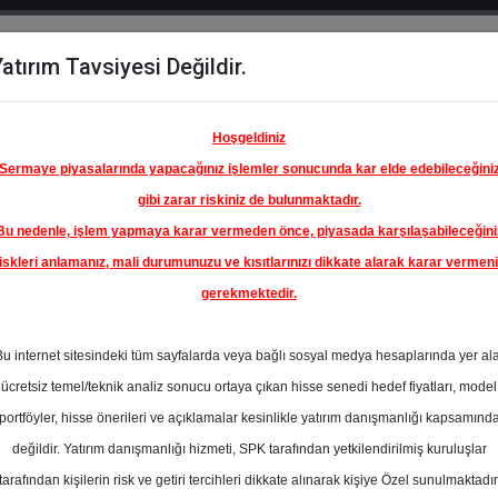
atırım Tavsiyesi Değildir.
del
Hisse
Öne
Raporlar
Partnerlerimi
y
Karşılaştır
Çıkanlar
Hoşgeldiniz
Sermaye piyasalarında yapacağınız işlemler sonucunda kar elde edebileceğini
gibi zarar riskiniz de bulunmaktadır.
Bu nedenle, işlem yapmaya karar vermeden önce, piyasada karşılaşabileceğini
iskleri anlamanız, mali durumunuzu ve kısıtlarınızı dikkate alarak karar vermen
gerekmektedir.
ÜRKİYE
ANKASI
Bu internet sitesindeki tüm sayfalarda veya bağlı sosyal medya hesaplarında yer al
193.00 ₺
ücretsiz temel/teknik analiz sonucu ortaya çıkan hisse senedi hedef fiyatları, model
%0.00
En Yüksek Tahmi
portföyler, hisse önerileri ve açıklamalar kesinlikle yatırım danışmanlığı kapsamınd
Ortalama Fiyat
değildir. Yatırım danışmanlığı hizmeti, SPK tarafından yetkilendirilmiş kuruluşlar
Tahmini
l
tarafından kişilerin risk ve getiri tercihleri dikkate alınarak kişiye Özel sunulmaktadır
0
En Düşük Tahmi