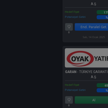
A.Ş.
Hedef Fiyat
17
Potansiyel Getiri
%
End. Paralel Get.
0
Salı, 14 Ocak 2025
GARAN
- TÜRKİYE GARANTİ
A.Ş.
Hedef Fiyat
65
Potansiyel Getiri
%
Al
0