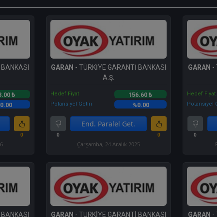
 BANKASI
GARAN
- TÜRKİYE GARANTİ BANKASI
GARAN
-
A.Ş.
Hedef Fiyat
Hedef Fiyat
3.00 ₺
156.60 ₺
Potansiyel Getiri
Potansiyel G
0.00
%0.00
End. Paralel Get.
0
0
0
0
26
Çarşamba, 24 Aralık 2025
 BANKASI
GARAN
- TÜRKİYE GARANTİ BANKASI
GARAN
-