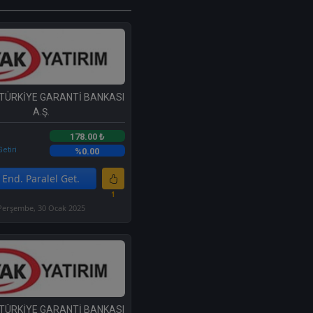
 TÜRKİYE GARANTİ BANKASI
A.Ş.
178.00 ₺
etiri
%0.00
End. Paralel Get.
1
Perşembe, 30 Ocak 2025
 TÜRKİYE GARANTİ BANKASI