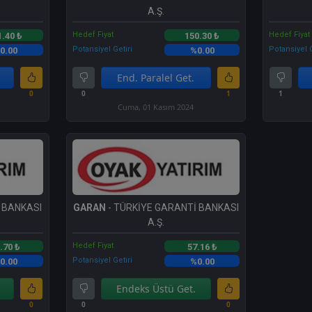
A.Ş.
Hedef Fiyat
Hedef Fiyat
1.40 ₺
150.30 ₺
Potansiyel Getiri
Potansiyel G
0.00
%0.00
End. Paralel Get.
0
0
1
1
Cuma, 01 Kasım 2024
 BANKASI
GARAN
- TÜRKİYE GARANTİ BANKASI
A.Ş.
Hedef Fiyat
.70 ₺
57.16 ₺
Potansiyel Getiri
0.00
%0.00
Endeks Üstü Get.
0
0
0