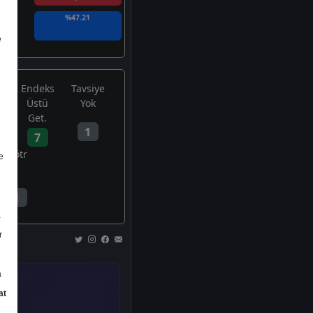
%47.21
e
Endeks
Tavsiye
Üstü
Yok
Get.
1
7
Nötr
e
1
a
r
a
at