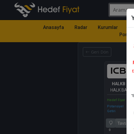
Y
Anasayfa
Radar
Kurumlar
Mo
Portfö
Geri Dön
r
HALKB
- T
HALK BANKAS
"
Hedef Fiyat
Potansiyel
Getiri
Tavsiye 
0