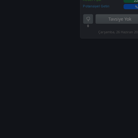
22
Potansiyel Getiri
%
Tavsiye Yok
0
Çarşamba, 26 Haziran 2