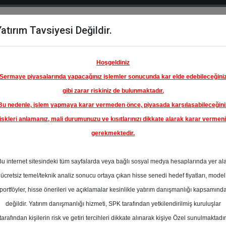
atırım Tavsiyesi Değildir.
del
Hisse
Öne
Raporlar
Partnerlerimi
y
Karşılaştır
Çıkanlar
Hoşgeldiniz
Sermaye piyasalarında yapacağınız işlemler sonucunda kar elde edebileceğini
gibi zarar riskiniz de bulunmaktadır.
Bu nedenle, işlem yapmaya karar vermeden önce, piyasada karşılaşabileceğini
iskleri anlamanız, mali durumunuzu ve kısıtlarınızı dikkate alarak karar vermen
gerekmektedir.
ÜRKİYE
I A.Ş.
Bu internet sitesindeki tüm sayfalarda veya bağlı sosyal medya hesaplarında yer al
24.00 ₺
ücretsiz temel/teknik analiz sonucu ortaya çıkan hisse senedi hedef fiyatları, model
%0.00
En Yüksek Tahmi
portföyler, hisse önerileri ve açıklamalar kesinlikle yatırım danışmanlığı kapsamınd
Ortalama Fiyat
değildir. Yatırım danışmanlığı hizmeti, SPK tarafından yetkilendirilmiş kuruluşlar
Yok
Tahmini
tarafından kişilerin risk ve getiri tercihleri dikkate alınarak kişiye Özel sunulmaktadır
0
En Düşük Tahmi