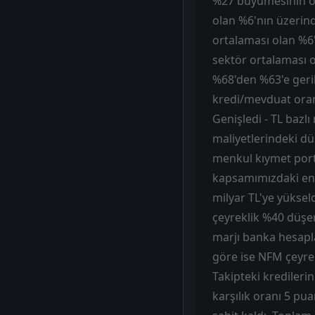
%27 büyümesinin old
olan %6'nın üzerind
ortalaması olan %6'
sektör ortalaması o
%68'den %63'e geril
kredi/mevduat oran
Genişledi - TL bazl
maliyetlerindeki dü
menkul kıymet portf
kapsamımızdaki en y
milyar TL'ye yüksel
çeyreklik %40 düşer
marjı banka hesapl
göre ise NFM çeyrek
Takipteki kredileri
karşılık oranı 5 pua