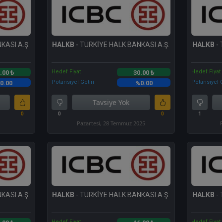
KASI A.Ş.
HALKB
- TÜRKİYE HALK BANKASI A.Ş.
HALKB
- 
Hedef Fiyat
Hedef Fiyat
.00 ₺
30.00 ₺
Potansiyel Getiri
Potansiyel G
0.00
%0.00
Tavsiye Yok
0
0
0
1
Pazartesi, 28 Temmuz 2025
KASI A.Ş.
HALKB
- TÜRKİYE HALK BANKASI A.Ş.
HALKB
- 
Hedef Fiyat
Hedef Fiyat