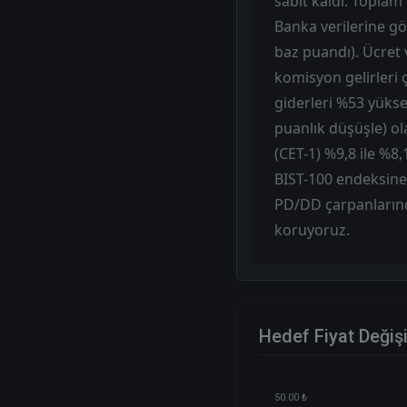
sabit kaldı. Toplam
Banka verilerine gö
baz puandı). Ücret v
komisyon gelirleri ç
giderleri %53 yükse
puanlık düşüşle) ol
(CET-1) %9,8 ile %8,
BIST-100 endeksine
PD/DD çarpanlarınd
koruyoruz.
Hedef Fiyat Değiş
50.00 ₺