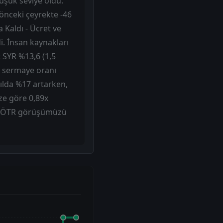
düşük seviye oldu.
(önceki çeyrekte -46
 Kaldı - Ücret ve
di. İnsan kaynakları
 SYR %13,6 (1,5
na sermaye oranı
yılda %17 artarken,
ze göre 0,89x
e NÖTR görüşümüzü