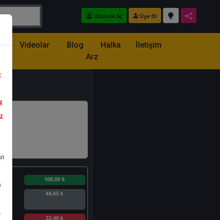
Oturum Aç
Üye Ol
z
Videolar
Blog
Halka
İletişim
Arz
z
z
iz
an
n
100,00 ₺
a
48,65 ₺
.
n
22,40 ₺