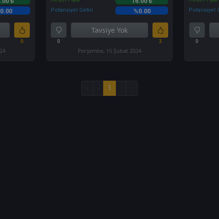
.00 ₺
16.00 ₺
Potansiyel Getiri
Potansiyel G
0.00
%0.00
Tavsiye Yok
0
0
3
0
024
Perşembe, 15 Şubat 2024
«
‹
1
›
»