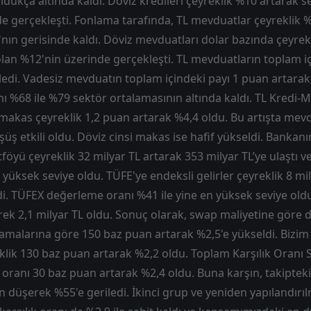
ukça altında kaldı. Döviz kredileri çeyreklik %10 artarak s
e gerçekleşti. Fonlama tarafında, TL mevduatlar çeyreklik 
nın gerisinde kaldı. Döviz mevduatları dolar bazında çeyrekl
lan %12'nin üzerinde gerçekleşti. TL mevduatların toplam iç
edi. Vadesiz mevduatın toplam içindeki payı 1 puan artarak
ı %68 ile %79 sektör ortalamasının altında kaldı. TL Kredi
ı makas çeyreklik 1,2 puan artarak %4,4 oldu. Bu artışta mev
şüş etkili oldu. Döviz cinsi makas ise hafif yükseldi. Bankan
öyü çeyreklik 32 milyar TL artarak 353 milyar TL’ye ulaştı v
üksek seviye oldu. TÜFE'ye endeksli gelirler çeyreklik 8 mil
di. TÜFEX değerleme oranı %41 ile yine en yüksek seviye old
ek 2,1 milyar TL oldu. Sonuç olarak, swap maliyetine göre dü
amalarına göre 150 baz puan artarak %2,5'e yükseldi. Biz
lik 130 baz puan artarak %2,2 oldu. Toplam Karşılık Oranı Sa
n oranı 30 baz puan artarak %2,4 oldu. Buna karşın, takipteki
n düşerek %55'e geriledi. İkinci grup ve yeniden yapılandırıl