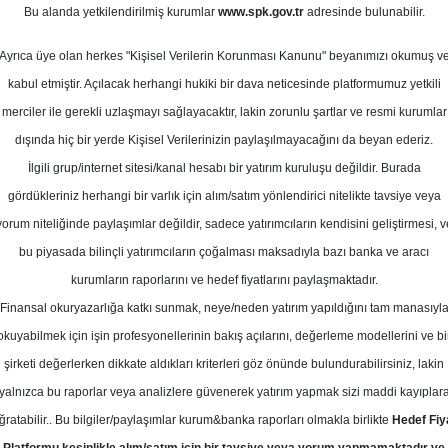
ayıs 2025
Bu alanda yetkilendirilmiş kurumlar
www.spk.gov.tr
adresinde bulunabilir.
Ortalama Getiri
Potansiyeli
Ayrıca üye olan herkes "Kişisel Verilerin Korunması Kanunu" beyanımızı okumuş v
kabul etmiştir. Açılacak herhangi hukiki bir dava neticesinde platformumuz yetkili
merciler ile gerekli uzlaşmayı sağlayacaktır, lakin zorunlu şartlar ve resmi kurumlar
Al
dışında hiç bir yerde Kişisel Verilerinizin paylaşılmayacağını da beyan ederiz.
Kurum Sayısı
İlgili grup/internet sitesi/kanal hesabı bir yatırım kuruluşu değildir. Burada
12
2
gördükleriniz herhangi bir varlık için alım/satım yönlendirici nitelikte tavsiye veya
yorum niteliğinde paylaşımlar değildir, sadece yatırımcıların kendisini geliştirmesi, v
Pazartesi, 12 Mayıs 2025
bu piyasada bilinçli yatırımcıların çoğalması maksadıyla bazı banka ve aracı
kurumların raporlarını ve hedef fiyatlarını paylaşmaktadır.
Finansal okuryazarlığa katkı sunmak, neye/neden yatırım yapıldığını tam manasıyl
CBC Yatırım
HALKB
Hedef Fiyat
okuyabilmek için işin profesyonellerinin bakış açılarını, değerleme modellerini ve bi
m, HALKB-Halkbank için hedef fiyat
şirketi değerlerken dikkate aldıkları kriterleri göz önünde bulundurabilirsiniz, lakin
yalnızca bu raporlar veya analizlere güvenerek yatırım yapmak sizi maddi kayıplar
 "nötr" olarak korudu
ğratabilir.. Bu bilgiler/paylaşımlar kurum&banka raporları olmakla birlikte
Hedef Fiy