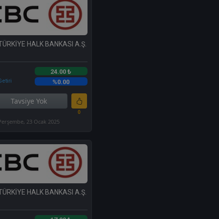
TÜRKİYE HALK BANKASI A.Ş.
24.00 ₺
etiri
%0.00
Tavsiye Yok
0
Perşembe, 23 Ocak 2025
TÜRKİYE HALK BANKASI A.Ş.