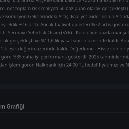
 karşılık oranı da %2,9 ile sabit kaldı ve kapsamımızdaki en 
re, net toplam risk maliyeti 56 baz puan olarak gerçekleşti 
e Komisyon Gelirlerindeki Artış, Faaliyet Giderlerinin Altında
eyreklik %16 arttı. Ancak faaliyet giderleri %32 artış göster
ldi. Sermaye Yeterlilik Oranı (SYR) - Konsolide bazda manşet
arak gerçekleşti ve %11,6'lık yasal sınırın üzerinde kaldı. A
1'lik eşik değerin üzerinde kaldı. Değerleme - Hisse son bir 
 göre %35 daha iyi performans gösterdi. 2025 tahminlerimi
an işlem gören Halkbank için 24,00 TL hedef fiyatımızı v
im Grafiği