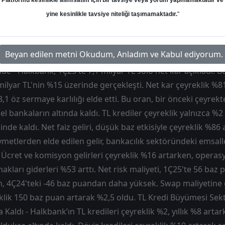
Platformu kesinlikle alım/satım için bir tavsiye veya yorum yapmamaktadır ve
Hedef: 24.00 ₺
Potansiyel: %0.00
yine kesinlikle tavsiye niteliği taşımamaktadır.
"
Beyan edilen metni Okudum, Anladım ve Kabul ediyorum.
nde - Halkbank, 1Ç25'te 7,1 milyar TL solo net kar açıkladı. 
milyar TL'nin %15 üzerinde gerçekleşti. Net kar çeyreklik %81, 
1 öz sermaye karlılığı elde etti. Bu oran, bir önceki çeyrekt
l bankaların altında kaldı. TL krediler çeyreklik yalnızca %2 
nde kaldı. Net faiz geliri, düşük baz etkisiyle çeyreklik %86
metlerden elde edilen gelir, bankacılık sektöründeki emsal
 Ücret ve komisyon gelirleri çeyreklik %16 artarken, operas
akları giderleri %53 arttı. Net risk maliyeti, 1Ç25'te 56 baz
n, 4Ç24'teki -46 baz puandan daha yüksek. Swap maliyetine 
eklik 150 baz puan artarak %2,5 oldu. TL Kredi Büyümesi Se
 Kaldı - Halkbank’ın TL kredileri çeyreklik %2, yıllık %8 artar