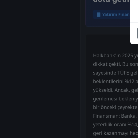
Yatırım Finansm
Halkbank'ın 2025 yıl
dikkat çekti. Bu so
sayesinde TÜFE gelir
beklentilerini %12 a
yükseldi. Ancak, ge
gerilemesi bekleniyo
bir önceki çeyrekte
Finansman: Banka, 7
yeterlilik oranı %1
geri kazanmayı hede