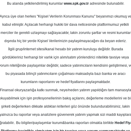
Bu alanda yetkilendirilmiş kurumlar
www.spk.gov.tr
adresinde bulunabilir.
Ortalama Getiri
ustos 2025
Potansiyeli
Ayrıca üye olan herkes "Kişisel Verilerin Korunması Kanunu" beyanımızı okumuş v
kabul etmiştir. Açılacak herhangi hukiki bir dava neticesinde platformumuz yetkili
merciler ile gerekli uzlaşmayı sağlayacaktır, lakin zorunlu şartlar ve resmi kurumlar
Al
dışında hiç bir yerde Kişisel Verilerinizin paylaşılmayacağını da beyan ederiz.
Kurum Sayısı
İlgili grup/internet sitesi/kanal hesabı bir yatırım kuruluşu değildir. Burada
12
2
gördükleriniz herhangi bir varlık için alım/satım yönlendirici nitelikte tavsiye veya
yorum niteliğinde paylaşımlar değildir, sadece yatırımcıların kendisini geliştirmesi, v
Pazartesi, 11 Ağustos 2025
bu piyasada bilinçli yatırımcıların çoğalması maksadıyla bazı banka ve aracı
kurumların raporlarını ve hedef fiyatlarını paylaşmaktadır.
Finansal okuryazarlığa katkı sunmak, neye/neden yatırım yapıldığını tam manasıyl
atırım Finansman
HALKB
Hedef Fiyat
okuyabilmek için işin profesyonellerinin bakış açılarını, değerleme modellerini ve bi
ansman, HALKB-Halkbank için hedef
şirketi değerlerken dikkate aldıkları kriterleri göz önünde bulundurabilirsiniz, lakin
yalnızca bu raporlar veya analizlere güvenerek yatırım yapmak sizi maddi kayıplar
n 37,54 TL'ye yükseltti, tavsiyesini
ğratabilir.. Bu bilgiler/paylaşımlar kurum&banka raporları olmakla birlikte
Hedef Fiy
 den "endekse paralel getiri"ye indird