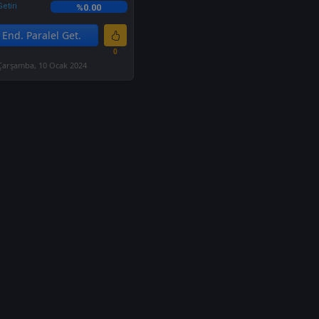
etiri
%0.00
End. Paralel Get.
0
Çarşamba, 10 Ocak 2024