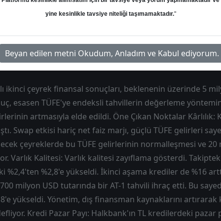
Platformu kesinlikle alım/satım için bir tavsiye veya yorum yapmamaktadır ve
yine kesinlikle tavsiye niteliği taşımamaktadır.
"
an
Hedef: 37.54 ₺
Potansiyel: %1.40
Beyan edilen metni Okudum, Anladım ve Kabul ediyorum.
ı ikinci çeyrek finansal sonuçları, beklenenin üzerinde 5 mil
nuç, esasen TÜFE'ye endeksli tahvillerin değerleme yöntemin
lerinin artmasıyla elde edildi. Öne Çıkan Noktalar Kârlılık: K
ştı. Swap etkisi hariç net faiz marjı, güçlü TÜFE gelirleri s
lecek çeyreklerde bu TÜFE gelirlerinin normalleşmesi ve 20 m
r. Varlık Kalitesi: Varlık kalitesi zayıflama gösterdi. Takiptek
ki %2,4'ten %2,8'e yükseldi. İkinci aşama krediler de %16 art
00 milyon USD tutarında bir AT-1 tahvili ihraç etti. Bu say
4,8'e yükseldi. Yönetim, dış finansman kaynaklarını artırarak 
fliyor. Kredi Pazar Payı: Halkbank'ın TL kredilerdeki pazar 