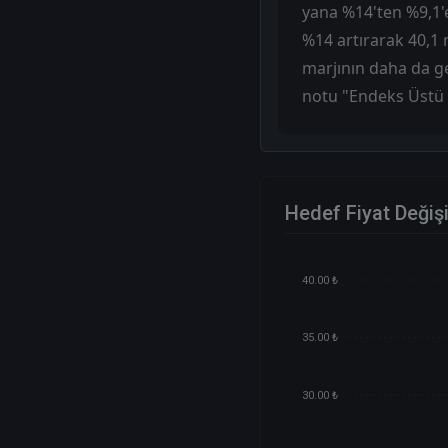
yana %14'ten %9,1'e
%14 artırarak 40,1 m
marjının daha da gen
notu "Endeks Üstü G
Hedef Fiyat Değiş
40.00 ₺
35.00 ₺
30.00 ₺