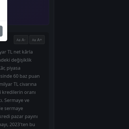
A-
A+
yar TL net kârla
deki değişiklik
âr, piyasa
ayesinde 60 baz puan
ilyar TL civarına
i kredilerin oranı
tı. Sermaye ve
ede sermaye
kredi pazar payını
payı, 2023'ten bu