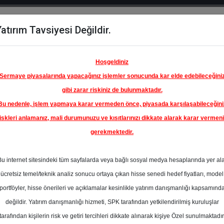
atırım Tavsiyesi Değildir.
del
Hisse
Öne
Raporlar
Partnerlerimi
y
Karşılaştır
Çıkanlar
Hoşgeldiniz
Sermaye piyasalarında yapacağınız işlemler sonucunda kar elde edebileceğini
gibi zarar riskiniz de bulunmaktadır.
Bu nedenle, işlem yapmaya karar vermeden önce, piyasada karşılaşabileceğini
iskleri anlamanız, mali durumunuzu ve kısıtlarınızı dikkate alarak karar vermen
gerekmektedir.
ÜRKİYE
I A.Ş.
Bu internet sitesindeki tüm sayfalarda veya bağlı sosyal medya hesaplarında yer al
37.54 ₺
ücretsiz temel/teknik analiz sonucu ortaya çıkan hisse senedi hedef fiyatları, model
%1.40
En Yüksek Tahmi
portföyler, hisse önerileri ve açıklamalar kesinlikle yatırım danışmanlığı kapsamınd
Ortalama Fiyat
değildir. Yatırım danışmanlığı hizmeti, SPK tarafından yetkilendirilmiş kuruluşlar
Tahmini
l
tarafından kişilerin risk ve getiri tercihleri dikkate alınarak kişiye Özel sunulmaktadır
0
En Düşük Tahmi