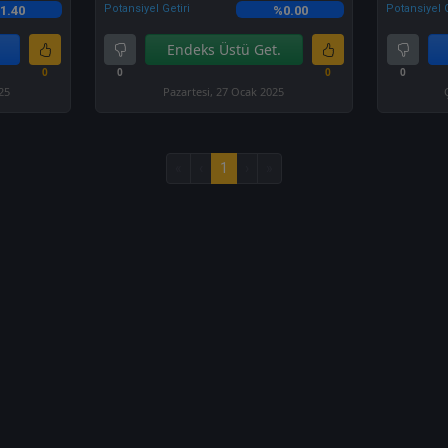
Potansiyel Getiri
Potansiyel G
1.40
%0.00
Endeks Üstü Get.
0
0
0
0
25
Pazartesi, 27 Ocak 2025
«
‹
1
›
»