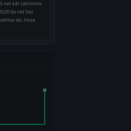
25 net kâr tahminini
2026'da net faiz
eltilse de, hisse