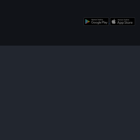
enü
Bizi Takip Edin!