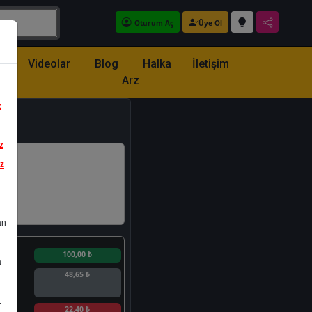
Oturum Aç
Üye Ol
z
Videolar
Blog
Halka
İletişim
Arz
z
z
iz
an
n
100,00 ₺
a
48,65 ₺
.
n
22,40 ₺