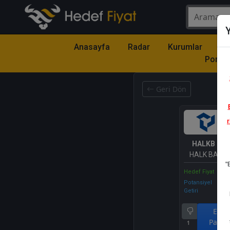
Y
Anasayfa
Radar
Kurumlar
Mo
Portfö
Geri Dön
r
HALKB
- T
HALK BANKAS
"
Hedef Fiyat
Potansiyel
Getiri
End.
Parale
1