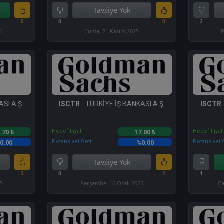
Tavsiye Yok
0
0
0
2
6
Cuma, 21 Kasım 2025
P
SI A.Ş.
ISCTR
- TÜRKİYE İŞ BANKASI A.Ş.
ISCTR
Hedef Fiyat
Hedef Fiyat
.70 ₺
17.00 ₺
Potansiyel Getiri
Potansiyel G
0.00
%0.00
Tavsiye Yok
3
0
2
1
25
Perşembe, 16 Ocak 2025
Ça