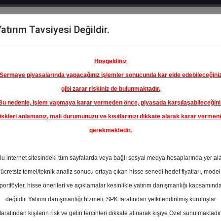
atırım Tavsiyesi Değildir.
del
Hisse
Öne
Raporlar
Partnerlerimi
y
Karşılaştır
Çıkanlar
Hoşgeldiniz
Sermaye piyasalarında yapacağınız işlemler sonucunda kar elde edebileceğini
gibi zarar riskiniz de bulunmaktadır.
Bu nedenle, işlem yapmaya karar vermeden önce, piyasada karşılaşabileceğini
iskleri anlamanız, mali durumunuzu ve kısıtlarınızı dikkate alarak karar vermen
gerekmektedir.
KİYE İŞ
A.Ş.
Bu internet sitesindeki tüm sayfalarda veya bağlı sosyal medya hesaplarında yer al
21.00 ₺
ücretsiz temel/teknik analiz sonucu ortaya çıkan hisse senedi hedef fiyatları, model
%0.00
En Yüksek Tahmi
portföyler, hisse önerileri ve açıklamalar kesinlikle yatırım danışmanlığı kapsamınd
Ortalama Fiyat
değildir. Yatırım danışmanlığı hizmeti, SPK tarafından yetkilendirilmiş kuruluşlar
Tahmini
tarafından kişilerin risk ve getiri tercihleri dikkate alınarak kişiye Özel sunulmaktadır
0
En Düşük Tahmi