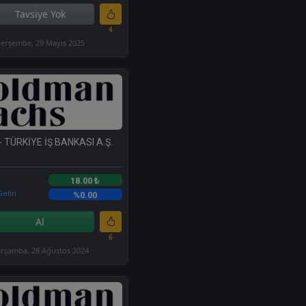
Tavsiye Yok
4
erşembe, 29 Mayıs 2025
- TÜRKİYE İŞ BANKASI A.Ş.
18.00 ₺
etiri
%0.00
Al
6
rşamba, 28 Ağustos 2024