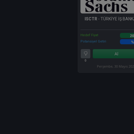
ISCTR
- TÜRKİYE İŞ BANKA
Hedef Fiyat
20
Potansiyel Getiri
%
Al
0
Perşembe, 30 Mayıs 20