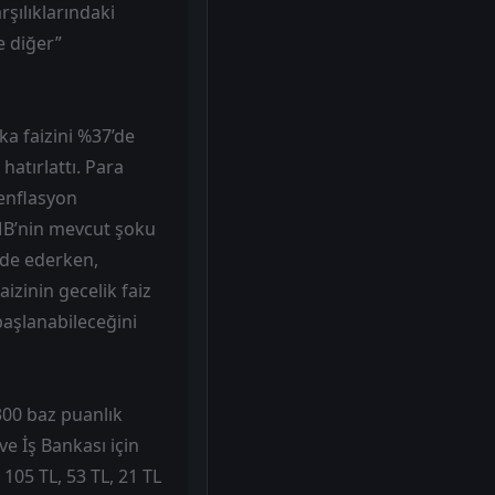
arşılıklarındaki
ve diğer”
a faizini %37’de
atırlattı. Para
 enflasyon
CMB’nin mevcut şoku
ade ederken,
izinin gecelik faiz
başlanabileceğini
300 baz puanlık
 ve İş Bankası için
a 105 TL, 53 TL, 21 TL