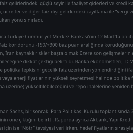
 faiz gelirlerindeki güçlü seyir ile faaliyet giderleri ve kredi k
, ücretler ve diğer faiz dışı gelirlerdeki zayıflama ile “vergi 
karı yönü sınırladı.
ca Türkiye Cumhuriyet Merkez Bankası’nın 12 Mart’ta politik
faiz koridorunu -150/+300 baz puan aralığında koruduğunu h
un, İran kaynaklı riskler başta olmak üzere son gelişmelerin
eceğine dikkat çektiği belirtildi. Banka ekonomistleri, T
 politika tepkisini gecelik faiz üzerinden yönlendirdiğini if
veya enerji fiyatlarının yüksek seyretmesi halinde politika fa
ha üzerine) yükseltilebileceğini ve repo ihalelerine yeniden 
n Sachs, bir sonraki Para Politikası Kurulu toplantısında 
skinin öne çıktığını belirtti. Raporda ayrıca Akbank, Yapı Kredi
 için ise “Nötr” tavsiyesi verilirken, hedef fiyatların sırasıyl