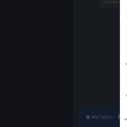
Çarşamba, 01 N
Ana Sayfa
G
u