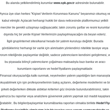
isan 2026
Bu alanda yetkilendirilmiş kurumlar
www.spk.gov.tr
adresinde bulunabilir.
Ortalama Getiri
Potansiyeli
Ayrıca üye olan herkes "Kişisel Verilerin Korunması Kanunu" beyanımızı okumuş v
kabul etmiştir. Açılacak herhangi hukiki bir dava neticesinde platformumuz yetkili
merciler ile gerekli uzlaşmayı sağlayacaktır, lakin zorunlu şartlar ve resmi kurumlar
Al
Tut
dışında hiç bir yerde Kişisel Verilerinizin paylaşılmayacağını da beyan ederiz.
İlgili grup/internet sitesi/kanal hesabı bir yatırım kuruluşu değildir. Burada
10
1
Kurum Sayısı
gördükleriniz herhangi bir varlık için alım/satım yönlendirici nitelikte tavsiye veya
21
Tavsiye Yok
yorum niteliğinde paylaşımlar değildir, sadece yatırımcıların kendisini geliştirmesi, v
bu piyasada bilinçli yatırımcıların çoğalması maksadıyla bazı banka ve aracı
1
kurumların raporlarını ve hedef fiyatlarını paylaşmaktadır.
Finansal okuryazarlığa katkı sunmak, neye/neden yatırım yapıldığını tam manasıyl
okuyabilmek için işin profesyonellerinin bakış açılarını, değerleme modellerini ve bi
Çarşamba, 01 Nisan 2026
şirketi değerlerken dikkate aldıkları kriterleri göz önünde bulundurabilirsiniz, lakin
yalnızca bu raporlar veya analizlere güvenerek yatırım yapmak sizi maddi kayıplar
oldman Sachs
ISCTR
Hedef Fiyat
ğratabilir.. Bu bilgiler/paylaşımlar kurum&banka raporları olmakla birlikte
Hedef Fiy