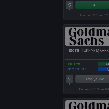
Al
0
Pazartesi, 23 Şubat 202
ISCTR
- TÜRKİYE İŞ BANKA
Hedef Fiyat
14
Potansiyel Getiri
%
Tavsiye Yok
2
Perşembe, 24 Nisan 20