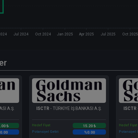
2024
Jul 2024
Oct 2024
Jan 2025
Apr 2025
Jul 2025
Oct 2025
er
SI A.Ş.
ISCTR
- TÜRKİYE İŞ BANKASI A.Ş.
ISCTR
Hedef Fiyat
Hedef Fiyat
.00 ₺
15.20 ₺
Potansiyel Getiri
Potansiyel G
0.00
%0.00