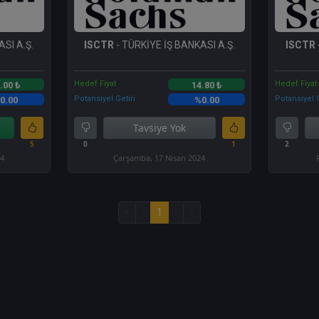
SI A.Ş.
ISCTR
- TÜRKİYE İŞ BANKASI A.Ş.
ISCTR
Hedef Fiyat
Hedef Fiyat
.00 ₺
14.80 ₺
Potansiyel Getiri
Potansiyel G
0.00
%0.00
Tavsiye Yok
5
0
1
2
24
Çarşamba, 17 Nisan 2024
«
‹
1
›
»