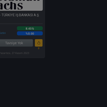
- TÜRKİYE İŞ BANKASI A.Ş.
8.40 ₺
etiri
%0.00
Tavsiye Yok
0
Pazartesi, 27 Kasım 2023