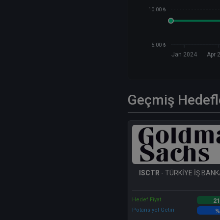
10.00 ₺
5.00 ₺
Jan 2024
Apr 
Geçmiş Hedefl
ISCTR
- TÜRKİYE İŞ BANKA
Hedef Fiyat
21
Potansiyel Getiri
%