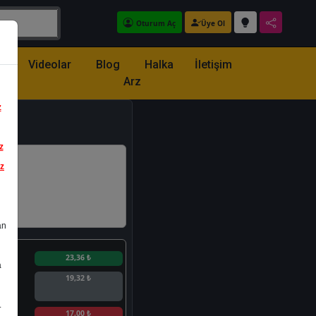
Oturum Aç
Üye Ol
z
Videolar
Blog
Halka
İletişim
Arz
z
z
iz
an
n
23,36 ₺
a
19,32 ₺
.
n
17,00 ₺