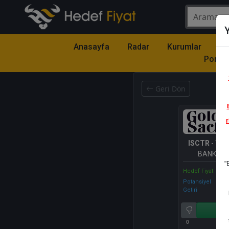
Y
Anasayfa
Radar
Kurumlar
Mo
Portfö
Geri Dön
r
ISCTR
- TÜR
BANKASI 
"
Hedef Fiyat
Potansiyel
Getiri
Al
0