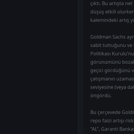
çıktı. Bu artışta net
düşüş etkili olurken
kalemindeki artış yu
Goldman Sachs ayrı
sabit tuttuğunu ve 
Politikası Kurulu’n
görünümünü bozabil
geçici gördüğünü ve
çatışmanın uzaması 
seviyesine (veya da
öngördü.
Bu çerçevede Goldma
repo faizi artışı ri
“AL”, Garanti Bankası