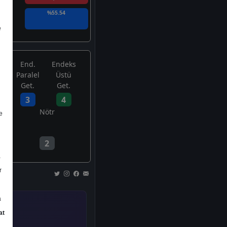
%55.54
e
End.
Endeks
Paralel
Üstü
Get.
Get.
3
4
Nötr
e
2
a
r
a
at