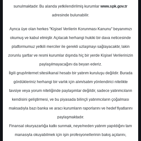
Potansiyel
%7.35
sunulmaktadır. Bu alanda yetkilendirilmiş kurumlar
www.spk.gov.tr
Getiri
adresinde bulunabilir.
Tut
1
0
Ayrıca üye olan herkes "Kişisel Verilerin Korunması Kanunu" beyanımızı
Çarşamba, 24 Aralık 2025
okumuş ve kabul etmiştir. Açılacak herhangi hukiki bir dava neticesinde
platformumuz yetkili merciler ile gerekli uzlaşmayı sağlayacaktır, lakin
zorunlu şartlar ve resmi kurumlar dışında hiç bir yerde Kişisel Verilerinizin
paylaşılmayacağını da beyan ederiz.
İlgili grup/internet sitesi/kanal hesabı bir yatırım kuruluşu değildir. Burada
gördükleriniz herhangi bir varlık için alım/satım yönlendirici nitelikte
tavsiye veya yorum niteliğinde paylaşımlar değildir, sadece yatırımcıların
En Yüksek Tahmin
52,79 ₺
kendisini geliştirmesi, ve bu piyasada bilinçli yatırımcıların çoğalması
Ortalama Fiyat Tahmini
44,42 ₺
maksadıyla bazı banka ve aracı kurumların raporlarını ve hedef fiyatlarını
En Düşük Tahmin
30,80 ₺
paylaşmaktadır.
Ortalama Getiri Potansiyeli
%44.50
Finansal okuryazarlığa katkı sunmak, neye/neden yatırım yapıldığını tam
manasıyla okuyabilmek için işin profesyonellerinin bakış açılarını,