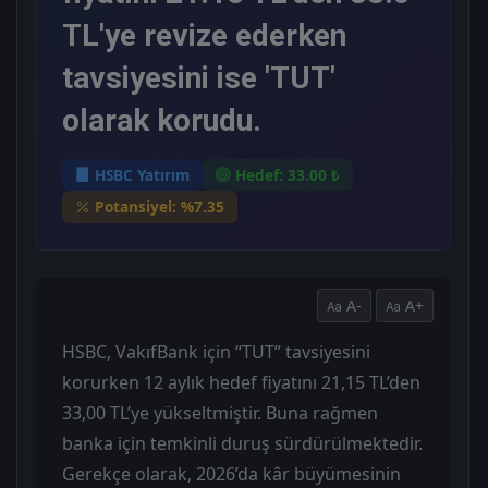
TL'ye revize ederken
tavsiyesini ise 'TUT'
olarak korudu.
HSBC Yatırım
Hedef: 33.00 ₺
Potansiyel: %7.35
A-
A+
HSBC, VakıfBank için “TUT” tavsiyesini
korurken 12 aylık hedef fiyatını 21,15 TL’den
33,00 TL’ye yükseltmiştir. Buna rağmen
banka için temkinli duruş sürdürülmektedir.
Gerekçe olarak, 2026’da kâr büyümesinin