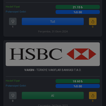
Hedef Fiyat
21.15 ₺
Potansiyel Getiri
%0.00
Tut
1
0
Perşembe, 31 Ekim 2024
VAKBN
- TÜRKİYE VAKIFLAR BANKASI T.A.O.
Hedef Fiyat
18.60 ₺
Potansiyel Getiri
%0.00
Al
0
0
Çarşamba, 04 Ekim 2023