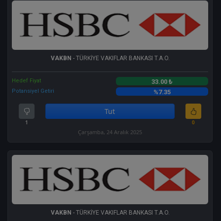
VAKBN
- TÜRKİYE VAKIFLAR BANKASI T.A.O.
Hedef Fiyat
33.00 ₺
Potansiyel Getiri
%7.35
Tut
1
0
Çarşamba, 24 Aralık 2025
VAKBN
- TÜRKİYE VAKIFLAR BANKASI T.A.O.