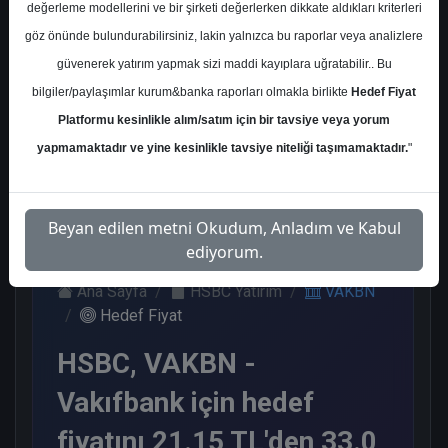
değerleme modellerini ve bir şirketi değerlerken dikkate aldıkları kriterleri
Kurum Sayısı
göz önünde bulundurabilirsiniz, lakin yalnızca bu raporlar veya analizlere
11
güvenerek yatırım yapmak sizi maddi kayıplara uğratabilir.. Bu
Al
End.
Endeks
Endeks
bilgiler/paylaşımlar kurum&banka raporları olmakla birlikte
Hedef Fiyat
Paralel
Altı Get.
Üstü Get.
Get.
Platformu kesinlikle alım/satım için bir tavsiye veya yorum
6
1
3
1
yapmamaktadır ve yine kesinlikle tavsiye niteliği taşımamaktadır.
"
Çarşamba, 24 Aralık 2025
Beyan edilen metni Okudum, Anladım ve Kabul
ediyorum.
Ana Sayfa
HSBC Yatırım
VAKBN
Hedef Fiyat
HSBC, VAKBN -
Vakıfbank için hedef
fiyatını 21.15 TL'den 33.0