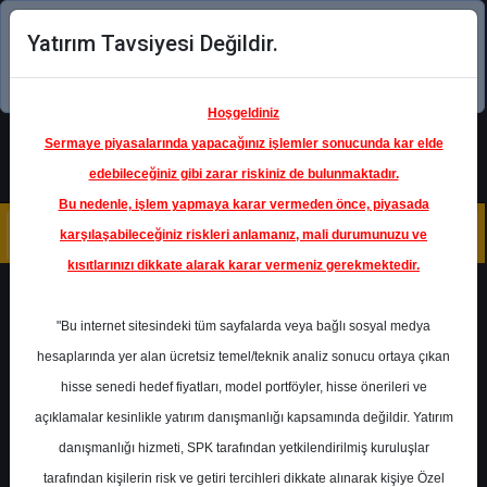
Yatırım Tavsiyesi Değildir.
Şimdi uygulamayı indirin!
Hoşgeldiniz
Sermaye piyasalarında yapacağınız işlemler sonucunda kar elde
edebileceğiniz gibi zarar riskiniz de bulunmaktadır.
Bu nedenle, işlem yapmaya karar vermeden önce, piyasada
karşılaşabileceğiniz riskleri anlamanız, mali durumunuzu ve
kısıtlarınızı dikkate alarak karar vermeniz gerekmektedir.
Geri Dön
"Bu internet sitesindeki tüm sayfalarda veya bağlı sosyal medya
hesaplarında yer alan ücretsiz temel/teknik analiz sonucu ortaya çıkan
hisse senedi hedef fiyatları, model portföyler, hisse önerileri ve
açıklamalar kesinlikle yatırım danışmanlığı kapsamında değildir. Yatırım
VAKBN
- TÜRKİYE VAKIFLAR
BANKASI T.A.O.
danışmanlığı hizmeti, SPK tarafından yetkilendirilmiş kuruluşlar
Hedef Fiyat
33.00 ₺
tarafından kişilerin risk ve getiri tercihleri dikkate alınarak kişiye Özel