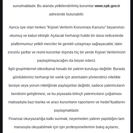
Potansiyel
%0.00
sunulmaktadır. Bu alanda yetkilendirilmiş kurumlar
www.spk.gov.tr
Getiri
adresinde bulunabilir.
Al
0
0
Ayrıca üye olan herkes "Kişisel Verilerin Korunması Kanunu" beyanımızı
Pazartesi, 12 Ocak 2026
okumuş ve kabul etmiştir. Açılacak herhangi hukiki bir dava neticesinde
platformumuz yetkili merciler ile gerekli uzlaşmayı sağlayacaktır, lakin
zorunlu şartlar ve resmi kurumlar dışında hiç bir yerde Kişisel Verilerinizin
paylaşılmayacağını da beyan ederiz.
İlgili grup/internet sitesi/kanal hesabı bir yatırım kuruluşu değildir. Burada
gördükleriniz herhangi bir varlık için alım/satım yönlendirici nitelikte
tavsiye veya yorum niteliğinde paylaşımlar değildir, sadece yatırımcıların
En Yüksek Tahmin
11,30 ₺
kendisini geliştirmesi, ve bu piyasada bilinçli yatırımcıların çoğalması
Ortalama Fiyat Tahmini
10,48 ₺
maksadıyla bazı banka ve aracı kurumların raporlarını ve hedef fiyatlarını
En Düşük Tahmin
9,50 ₺
paylaşmaktadır.
Ortalama Getiri Potansiyeli
%69.02
Finansal okuryazarlığa katkı sunmak, neye/neden yatırım yapıldığını tam
manasıyla okuyabilmek için işin profesyonellerinin bakış açılarını,