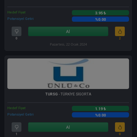
Hedef Fiyat
3.95 ₺
Potansiyel Getiri
%0.00
Al
0
2
Pazartesi, 22 Ocak 2024
TURSG
- TÜRKİYE SİGORTA
Hedef Fiyat
1.19 ₺
Potansiyel Getiri
%0.00
Al
1
0