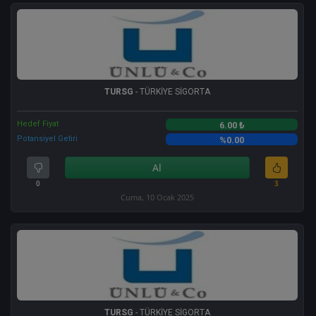
TURSG
- TÜRKİYE SİGORTA
Hedef Fiyat
6.00 ₺
Potansiyel Getiri
%0.00
Al
0
3
Cuma, 10 Ocak 2025
TURSG
- TÜRKİYE SİGORTA