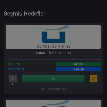
Geçmiş Hedefler
TURSG
- TÜRKİYE SİGORTA
Hedef Fiyat
10.00 ₺
Potansiyel Getiri
%61.29
Al
0
0
Salı, 14 Temmuz 2026