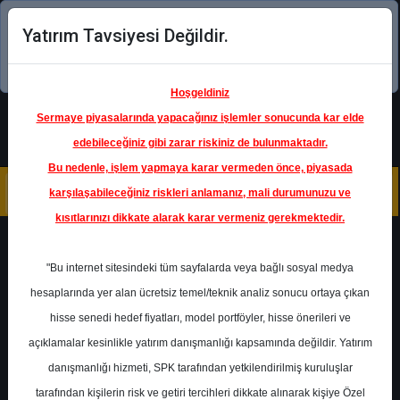
Yatırım Tavsiyesi Değildir.
Şimdi uygulamayı indirin!
Hoşgeldiniz
Sermaye piyasalarında yapacağınız işlemler sonucunda kar elde
edebileceğiniz gibi zarar riskiniz de bulunmaktadır.
Bu nedenle, işlem yapmaya karar vermeden önce, piyasada
karşılaşabileceğiniz riskleri anlamanız, mali durumunuzu ve
kısıtlarınızı dikkate alarak karar vermeniz gerekmektedir.
Geri Dön
"Bu internet sitesindeki tüm sayfalarda veya bağlı sosyal medya
hesaplarında yer alan ücretsiz temel/teknik analiz sonucu ortaya çıkan
hisse senedi hedef fiyatları, model portföyler, hisse önerileri ve
açıklamalar kesinlikle yatırım danışmanlığı kapsamında değildir. Yatırım
TURSG
- TÜRKİYE SİGORTA
danışmanlığı hizmeti, SPK tarafından yetkilendirilmiş kuruluşlar
Hedef Fiyat
8.95 ₺
tarafından kişilerin risk ve getiri tercihleri dikkate alınarak kişiye Özel