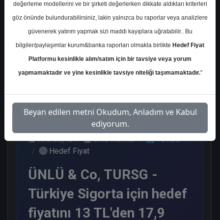
değerleme modellerini ve bir şirketi değerlerken dikkate aldıkları kriterleri
Kurum Sayısı
göz önünde bulundurabilirsiniz, lakin yalnızca bu raporlar veya analizlere
14
güvenerek yatırım yapmak sizi maddi kayıplara uğratabilir.. Bu
Al
Endeks Üstü
Tavsiye Yok
bilgiler/paylaşımlar kurum&banka raporları olmakla birlikte
Hedef Fiyat
Get.
Platformu kesinlikle alım/satım için bir tavsiye veya yorum
9
4
1
yapmamaktadır ve yine kesinlikle tavsiye niteliği taşımamaktadır.
"
Pazartesi, 12 Ocak 2026
Beyan edilen metni Okudum, Anladım ve Kabul
ediyorum.
Ana Sayfa
Ünlü Menkul
TURSG
Hedef Fiyat
ÜNLÜ & Co, TURSG -
Türkiye Sigorta için hedef
fiyatını 13 TL'den 17,9