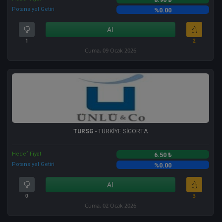
Potansiyel Getiri
%0.00
Al
1
2
Cuma, 09 Ocak 2026
TURSG
- TÜRKİYE SİGORTA
Hedef Fiyat
6.50 ₺
Potansiyel Getiri
%0.00
Al
0
3
Cuma, 02 Ocak 2026