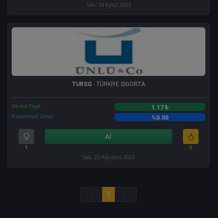
Salı, 19 Eylül 2023
TURSG
- TÜRKİYE SİGORTA
Hedef Fiyat
1.17 ₺
Potansiyel Getiri
%0.00
Al
1
0
Salı, 22 Ağustos 2023
«
‹
1
›
»