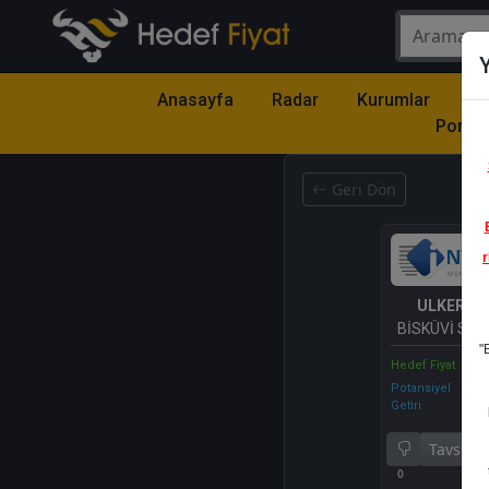
Y
Anasayfa
Radar
Kurumlar
Mo
Portfö
Geri Dön
r
ULKER
- 
BİSKÜVİ SANA
"
Hedef Fiyat
Potansiyel
Getiri
Tavsiye 
0