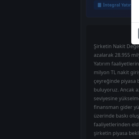
İntegral Yatırım
Şirketin Nakit Değe
azalarak 28.955 mily
Yatırım faaliyetleri
milyon TL nakit giri
çeyreğinde piyasa 
buluyoruz. Ancak az
seviyesine yükselme
finansman gider yük
üzerinde baskı oluş
faaliyetlerinden eld
şirketin piyasa bek