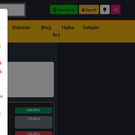
Oturum Aç
Üye Ol
z
Videolar
Blog
Halka
İletişim
Arz
z
z
iz
an
n
260,00 ₺
a
179,00 ₺
.
n
126,00 ₺