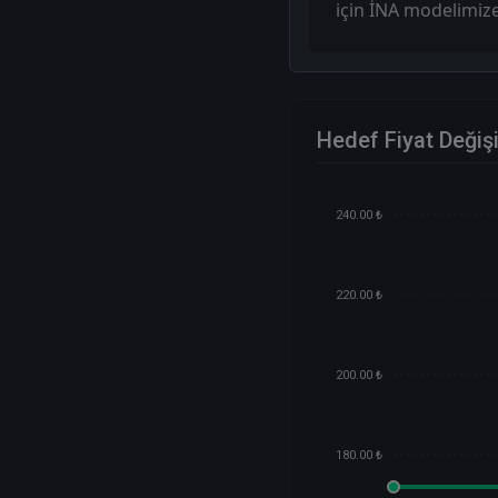
için İNA modelimize
Hedef Fiyat Değiş
240.00 ₺
220.00 ₺
200.00 ₺
180.00 ₺