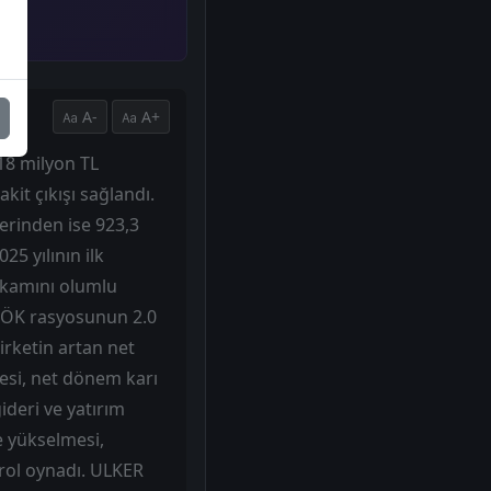
A-
A+
018 milyon TL
kit çıkışı sağlandı.
lerinden ise 923,3
25 yılının ilk
akamını olumlu
AVÖK rasyosunun 2.0
irketin artan net
esi, net dönem karı
ideri ve yatırım
ye yükselmesi,
 rol oynadı. ULKER