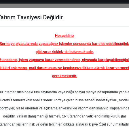
atırım Tavsiyesi Değildir.
del
Hisse
Öne
Raporlar
Partnerlerimi
y
Karşılaştır
Çıkanlar
Hoşgeldiniz
Sermaye piyasalarında yapacağınız işlemler sonucunda kar elde edebileceğini
gibi zarar riskiniz de bulunmaktadır.
Bu nedenle, işlem yapmaya karar vermeden önce, piyasada karşılaşabileceğini
iskleri anlamanız, mali durumunuzu ve kısıtlarınızı dikkate alarak karar vermen
gerekmektedir.
ÜLKER
Yİ A.Ş.
Bu internet sitesindeki tüm sayfalarda veya bağlı sosyal medya hesaplarında yer al
240.00 ₺
ücretsiz temel/teknik analiz sonucu ortaya çıkan hisse senedi hedef fiyatları, model
%0.00
En Yüksek Tahmi
portföyler, hisse önerileri ve açıklamalar kesinlikle yatırım danışmanlığı kapsamınd
Ortalama Fiyat
değildir. Yatırım danışmanlığı hizmeti, SPK tarafından yetkilendirilmiş kuruluşlar
Yok
Tahmini
tarafından kişilerin risk ve getiri tercihleri dikkate alınarak kişiye Özel sunulmaktadır
2
En Düşük Tahmi