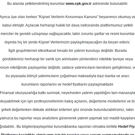
ayıs 2025
Bu alanda yetkilendirilmiş kurumlar
www.spk.gov.tr
adresinde bulunabilir.
Ortalama Getiri
Potansiyeli
Ayrıca üye olan herkes "Kişisel Verilerin Korunması Kanunu" beyanımızı okumuş v
kabul etmiştir. Açılacak herhangi hukiki bir dava neticesinde platformumuz yetkili
merciler ile gerekli uzlaşmayı sağlayacaktır, lakin zorunlu şartlar ve resmi kurumlar
Al
Tut
dışında hiç bir yerde Kişisel Verilerinizin paylaşılmayacağını da beyan ederiz.
Kurum Sayısı
İlgili grup/internet sitesi/kanal hesabı bir yatırım kuruluşu değildir. Burada
11
6
1
gördükleriniz herhangi bir varlık için alım/satım yönlendirici nitelikte tavsiye veya
yorum niteliğinde paylaşımlar değildir, sadece yatırımcıların kendisini geliştirmesi, v
bu piyasada bilinçli yatırımcıların çoğalması maksadıyla bazı banka ve aracı
Pazartesi, 12 Mayıs 2025
kurumların raporlarını ve hedef fiyatlarını paylaşmaktadır.
Finansal okuryazarlığa katkı sunmak, neye/neden yatırım yapıldığını tam manasıyl
tegral Yatırım
ULKER
Hedef Fiyat
okuyabilmek için işin profesyonellerinin bakış açılarını, değerleme modellerini ve bi
şirketi değerlerken dikkate aldıkları kriterleri göz önünde bulundurabilirsiniz, lakin
tırım, ULKER-Ülker için hedef fiyatı
yalnızca bu raporlar veya analizlere güvenerek yatırım yapmak sizi maddi kayıplar
ğratabilir.. Bu bilgiler/paylaşımlar kurum&banka raporları olmakla birlikte
Hedef Fiy