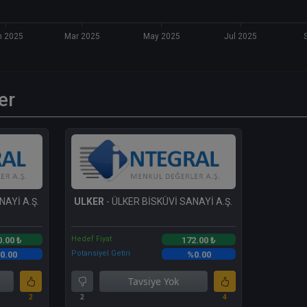
n 2025
Mar 2025
May 2025
Jul 2025
er
NAYİ A.Ş.
ULKER
- ÜLKER BİSKÜVİ SANAYİ A.Ş.
Hedef Fiyat
0.00 ₺
172.00 ₺
Potansiyel Getiri
0.00
%0.00
Tavsiye Yok
2
2
4