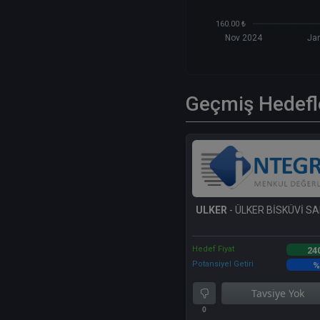
160.00 ₺
Nov 2024
Ja
Geçmiş Hedefl
ULKER
- ÜLKER BİSKÜVİ SA
Hedef Fiyat
24
Potansiyel Getiri
%
Tavsiye Yok
0