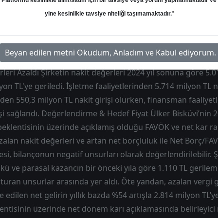
Platformu kesinlikle alım/satım için bir tavsiye veya yorum yapmamaktadır ve
Hedef: 240.00 ₺
Potansiyel: %0.00
yine kesinlikle tavsiye niteliği taşımamaktadır.
"
Beyan edilen metni Okudum, Anladım ve Kabul ediyorum.
rleri Azaldı Şirketin nakit değerleri 2024 yıl sonuna göre 5.
on TL'ye geriledi. İşletme faaliyetlerinden 5.714 milyon TL na
nden 550,3 milyon TL nakit girişi olurken, finansman faaliyet
şi sağlandı. Değerlendirme & Hedef Fiyat Ülker Bisküvi’nin 20
beklentisinin üzerinde açıklamış olduğu FAVÖK ve net kar r
alan nakit değerleri ve artan net borçluluk ile Net Borç/F
si, bilançonun negatif unsurları olarak değerlendirilebilir. Ş
ü ve parasal kazancın bir önceki yıla göre 1.110 TL gerilem
turan unsurlar arasında yer aldı. Öte yandan, azalan vergi g
e edilen net gelirin yıllık bazda %54 artışla 2.814 milyon TL’
lentisinin üzerinde net dönem karı açıklamasında belirleyici