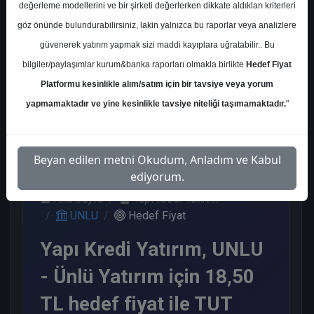
değerleme modellerini ve bir şirketi değerlerken dikkate aldıkları kriterleri
Kurum Sayısı
göz önünde bulundurabilirsiniz, lakin yalnızca bu raporlar veya analizlere
1
güvenerek yatırım yapmak sizi maddi kayıplara uğratabilir.. Bu
Tut
bilgiler/paylaşımlar kurum&banka raporları olmakla birlikte
Hedef Fiyat
Platformu kesinlikle alım/satım için bir tavsiye veya yorum
1
yapmamaktadır ve yine kesinlikle tavsiye niteliği taşımamaktadır.
"
Pazartesi, 11 Mayıs 2026
Beyan edilen metni Okudum, Anladım ve Kabul
ediyorum.
Ana Sayfa
Yapı Kredi Yatırım
UNLU
Hedef Fiyat
Yapı Kredi Yatırım, UNLU
- Ünlü Yatırım için 18,50
TL hedef fiyat ile TUT