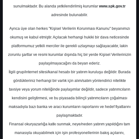
Potansiyel
%68.18
sunulmaktadır. Bu alanda yetkilendirilmiş kurumlar
www.spk.gov.tr
Getiri
adresinde bulunabilir.
Tut
0
0
Ayrıca üye olan herkes "Kişisel Verilerin Korunması Kanunu" beyanımızı
Pazartesi, 11 Mayıs 2026
okumuş ve kabul etmiştir. Açılacak herhangi hukiki bir dava neticesinde
platformumuz yetkili merciler ile gerekli uzlaşmayı sağlayacaktır, lakin
zorunlu şartlar ve resmi kurumlar dışında hiç bir yerde Kişisel Verilerinizin
paylaşılmayacağını da beyan ederiz.
İlgili grup/internet sitesi/kanal hesabı bir yatırım kuruluşu değildir. Burada
gördükleriniz herhangi bir varlık için alım/satım yönlendirici nitelikte
tavsiye veya yorum niteliğinde paylaşımlar değildir, sadece yatırımcıların
En Yüksek Tahmin
18,50 ₺
kendisini geliştirmesi, ve bu piyasada bilinçli yatırımcıların çoğalması
Ortalama Fiyat Tahmini
18,50 ₺
maksadıyla bazı banka ve aracı kurumların raporlarını ve hedef fiyatlarını
En Düşük Tahmin
18,50 ₺
paylaşmaktadır.
Ortalama Getiri Potansiyeli
%68.18
Finansal okuryazarlığa katkı sunmak, neye/neden yatırım yapıldığını tam
manasıyla okuyabilmek için işin profesyonellerinin bakış açılarını,