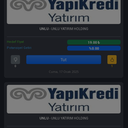
UNLU
- UNLU YATIRIM HOLDING
Hedef Fiyat
19.00 ₺
Potansiyel Getiri
%0.00
Tut
0
1
Cuma, 17 Ocak 2025
UNLU
- UNLU YATIRIM HOLDING