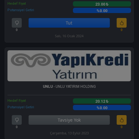
Hedef Fiyat
23.00 ₺
Potansiyel Getiri
%0.00
Tut
0
0
Salı, 16 Ocak 2024
UNLU
- UNLU YATIRIM HOLDING
Hedef Fiyat
20.12 ₺
Potansiyel Getiri
%0.00
Tavsiye Yok
0
0
Çarşamba, 13 Eylül 2023