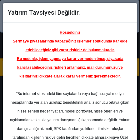
Yatırım Tavsiyesi Değildir.
Şimdi uygulamayı indirin!
Hoşgeldiniz
Sermaye piyasalarında yapacağınız işlemler sonucunda kar elde
edebileceğiniz gibi zarar riskiniz de bulunmaktadır.
Bu nedenle, işlem yapmaya karar vermeden önce, piyasada
karşılaşabileceğiniz riskleri anlamanız, mali durumunuzu ve
kısıtlarınızı dikkate alarak karar vermeniz gerekmektedir.
Geri Dön
"Bu internet sitesindeki tüm sayfalarda veya bağlı sosyal medya
hesaplarında yer alan ücretsiz temel/teknik analiz sonucu ortaya çıkan
hisse senedi hedef fiyatları, model portföyler, hisse önerileri ve
açıklamalar kesinlikle yatırım danışmanlığı kapsamında değildir. Yatırım
UNLU
- UNLU YATIRIM HOLDING
danışmanlığı hizmeti, SPK tarafından yetkilendirilmiş kuruluşlar
Hedef Fiyat
18.50 ₺
tarafından kişilerin risk ve getiri tercihleri dikkate alınarak kişiye Özel