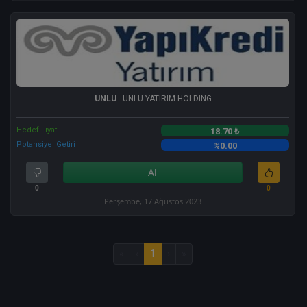
UNLU
- UNLU YATIRIM HOLDING
Hedef Fiyat
18.70 ₺
Potansiyel Getiri
%0.00
Al
0
0
Perşembe, 17 Ağustos 2023
«
‹
1
›
»