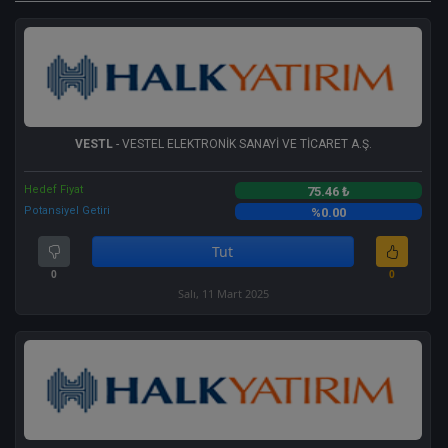
VESTL
- VESTEL ELEKTRONİK SANAYİ VE TİCARET A.Ş.
Hedef Fiyat
75.46 ₺
Potansiyel Getiri
%0.00
Tut
0
0
Salı, 11 Mart 2025