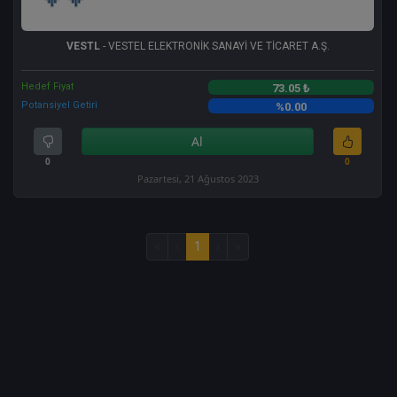
VESTL
- VESTEL ELEKTRONİK SANAYİ VE TİCARET A.Ş.
Hedef Fiyat
73.05 ₺
Potansiyel Getiri
%0.00
Al
0
0
Pazartesi, 21 Ağustos 2023
«
‹
1
›
»