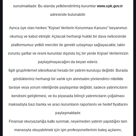
Potansiyel
%231.55
sunulmaktadır. Bu alanda yetkilendirilmiş kurumlar
www.spk.gov.tr
Getiri
adresinde bulunabilir.
Al
5
2
Ayrıca üye olan herkes "Kişisel Verilerin Korunması Kanunu" beyanımızı
Perşembe, 15 Ocak 2026
okumuş ve kabul etmiştir. Açılacak herhangi hukiki bir dava neticesinde
platformumuz yetkili merciler ile gerekli uzlaşmayı sağlayacaktır, lakin
zorunlu şartlar ve resmi kurumlar dışında hiç bir yerde Kişisel Verilerinizin
paylaşılmayacağını da beyan ederiz.
İlgili grup/internet sitesi/kanal hesabı bir yatırım kuruluşu değildir. Burada
gördükleriniz herhangi bir varlık için alım/satım yönlendirici nitelikte
tavsiye veya yorum niteliğinde paylaşımlar değildir, sadece yatırımcıların
En Yüksek Tahmin
35,00 ₺
kendisini geliştirmesi, ve bu piyasada bilinçli yatırımcıların çoğalması
Ortalama Fiyat Tahmini
33,25 ₺
maksadıyla bazı banka ve aracı kurumların raporlarını ve hedef fiyatlarını
En Düşük Tahmin
31,50 ₺
paylaşmaktadır.
Ortalama Getiri Potansiyeli
%46.09
Finansal okuryazarlığa katkı sunmak, neye/neden yatırım yapıldığını tam
manasıyla okuyabilmek için işin profesyonellerinin bakış açılarını,