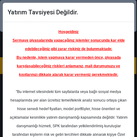
Yatırım Tavsiyesi Değildir.
Şimdi uygulamayı indirin!
Hoşgeldiniz
Sermaye piyasalarında yapacağınız işlemler sonucunda kar elde
edebileceğiniz gibi zarar riskiniz de bulunmaktadır.
Bu nedenle, işlem yapmaya karar vermeden önce, piyasada
karşılaşabileceğiniz riskleri anlamanız, mali durumunuzu ve
kısıtlarınızı dikkate alarak karar vermeniz gerekmektedir.
Geri Dön
"Bu internet sitesindeki tüm sayfalarda veya bağlı sosyal medya
hesaplarında yer alan ücretsiz temel/teknik analiz sonucu ortaya çıkan
hisse senedi hedef fiyatları, model portföyler, hisse önerileri ve
açıklamalar kesinlikle yatırım danışmanlığı kapsamında değildir. Yatırım
VESTL
- VESTEL ELEKTRONİK
SANAYİ VE TİCARET A.Ş.
danışmanlığı hizmeti, SPK tarafından yetkilendirilmiş kuruluşlar
Hedef Fiyat
75.46 ₺
tarafından kişilerin risk ve getiri tercihleri dikkate alınarak kişiye Özel