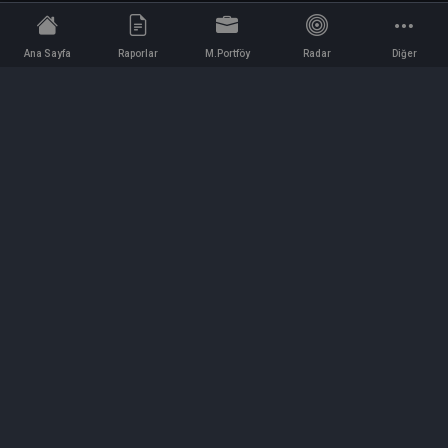
Ana Sayfa
Raporlar
M.Portföy
Radar
Diğer
İletişim
Bilgi ve Reklam için bizimle iletişime geçin!