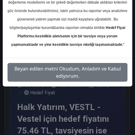
değerleme modellerini ve bir şirketi değerlerken dikkate aldıkları kriterleri
Kurum Sayısı
göz önünde bulundurabilirsiniz, lakin yalnızca bu raporlar veya analizlere
2
güvenerek yatırım yapmak sizi maddi kayıplara uğratabilir.. Bu
Tut
bilgiler/paylaşımlar kurum&banka raporları olmakla birlikte
Hedef Fiyat
Platformu kesinlikle alım/satım için bir tavsiye veya yorum
2
yapmamaktadır ve yine kesinlikle tavsiye niteliği taşımamaktadır.
"
Perşembe, 15 Ocak 2026
Beyan edilen metni Okudum, Anladım ve Kabul
ediyorum.
Ana Sayfa
Halk Yatırım
VESTL
Hedef Fiyat
Halk Yatırım, VESTL -
Vestel için hedef fiyatını
75.46 TL, tavsiyesin ise