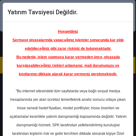
Yatırım Tavsiyesi Değildir.
Şimdi uygulamayı indirin!
Hoşgeldiniz
Sermaye piyasalarında yapacağınız işlemler sonucunda kar elde
edebileceğiniz gibi zarar riskiniz de bulunmaktadır.
Bu nedenle, işlem yapmaya karar vermeden önce, piyasada
karşılaşabileceğiniz riskleri anlamanız, mali durumunuzu ve
kısıtlarınızı dikkate alarak karar vermeniz gerekmektedir.
Geri Dön
"Bu internet sitesindeki tüm sayfalarda veya bağlı sosyal medya
hesaplarında yer alan ücretsiz temel/teknik analiz sonucu ortaya çıkan
hisse senedi hedef fiyatları, model portföyler, hisse önerileri ve
açıklamalar kesinlikle yatırım danışmanlığı kapsamında değildir. Yatırım
YKBNK
- YAPI VE KREDİ BANKASI
A.Ş.
danışmanlığı hizmeti, SPK tarafından yetkilendirilmiş kuruluşlar
Hedef Fiyat
43.00 ₺
tarafından kişilerin risk ve getiri tercihleri dikkate alınarak kişiye Özel