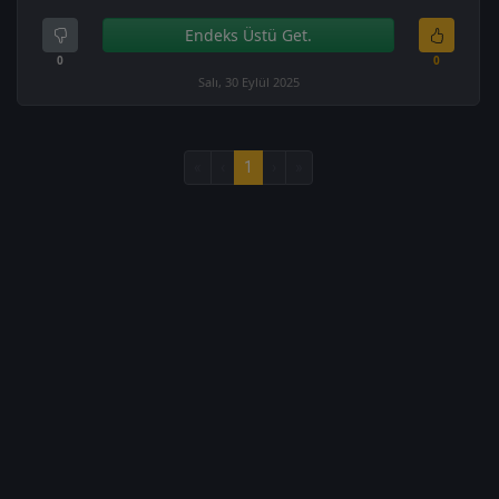
Endeks Üstü Get.
0
0
Salı, 30 Eylül 2025
«
‹
1
›
»