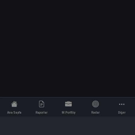
Ana Sayfa
Raporlar
M.Portföy
Radar
Diğer