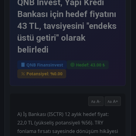
QNB Invest, Yapı Kredi
Bankası için hedef fiyatını
43 TL, tavsiyesini "endeks
üstü getiri" olarak
belirledi
QNB Finansinvest
Hedef: 43.00 ₺
Potansiyel: %0.00
A-
A+
A) İş Bankası (ISCTR) 12 aylık hedef fiyat:
22,0 TL (yükseliş potansiyeli %56). TRY
fonlama fırsatı sayesinde dönüşüm hikâyesi