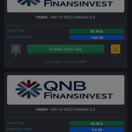
YKBNK
- YAPI VE KREDİ BANKASI A.Ş.
Hedef Fiyat
55.60 ₺
Potansiyel Getiri
%63.43
Endeks Üstü Get.
0
0
Çarşamba, 17 Haziran 2026
YKBNK
- YAPI VE KREDİ BANKASI A.Ş.
Hedef Fiyat
43.00 ₺
Potansiyel Getiri
%0.00