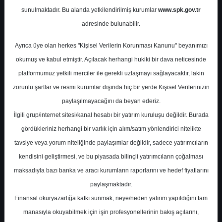
Potansiyel
%0.00
sunulmaktadır. Bu alanda yetkilendirilmiş kurumlar
www.spk.gov.tr
Getiri
adresinde bulunabilir.
Endeks Üstü
Get.
0
0
Ayrıca üye olan herkes "Kişisel Verilerin Korunması Kanunu" beyanımızı
Salı, 30 Eylül 2025
okumuş ve kabul etmiştir. Açılacak herhangi hukiki bir dava neticesinde
platformumuz yetkili merciler ile gerekli uzlaşmayı sağlayacaktır, lakin
zorunlu şartlar ve resmi kurumlar dışında hiç bir yerde Kişisel Verilerinizin
paylaşılmayacağını da beyan ederiz.
İlgili grup/internet sitesi/kanal hesabı bir yatırım kuruluşu değildir. Burada
gördükleriniz herhangi bir varlık için alım/satım yönlendirici nitelikte
tavsiye veya yorum niteliğinde paylaşımlar değildir, sadece yatırımcıların
En Yüksek Tahmin
58,50 ₺
kendisini geliştirmesi, ve bu piyasada bilinçli yatırımcıların çoğalması
Ortalama Fiyat Tahmini
49,71 ₺
maksadıyla bazı banka ve aracı kurumların raporlarını ve hedef fiyatlarını
En Düşük Tahmin
42,40 ₺
paylaşmaktadır.
Ortalama Getiri Potansiyeli
%46.12
Finansal okuryazarlığa katkı sunmak, neye/neden yatırım yapıldığını tam
manasıyla okuyabilmek için işin profesyonellerinin bakış açılarını,