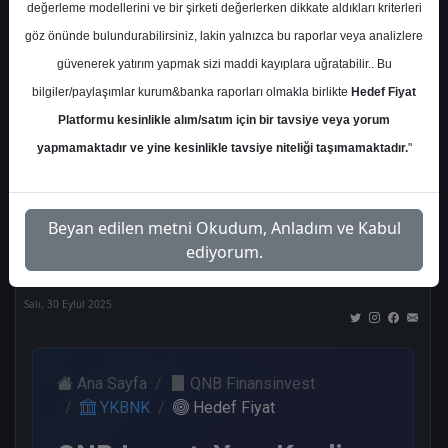
değerleme modellerini ve bir şirketi değerlerken dikkate aldıkları kriterleri
Kurum Sayısı
göz önünde bulundurabilirsiniz, lakin yalnızca bu raporlar veya analizlere
20
güvenerek yatırım yapmak sizi maddi kayıplara uğratabilir.. Bu
Al
Tut
End.
Endeks
Tavsiye
bilgiler/paylaşımlar kurum&banka raporları olmakla birlikte
Hedef Fiyat
Paralel
Üstü
Yok
Platformu kesinlikle alım/satım için bir tavsiye veya yorum
Get.
Get.
8
2
1
yapmamaktadır ve yine kesinlikle tavsiye niteliği taşımamaktadır.
"
1
5
Nötr
Beyan edilen metni Okudum, Anladım ve Kabul
3
ediyorum.
Salı, 30 Eylül 2025
Ana Sayfa
QNB Finansinvest
YKBNK
Hedef Fiyat