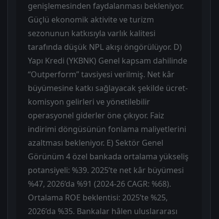
genişlemesinden faydalanması bekleniyor.
Güçlü ekonomik aktivite ve turizm
sezonunun katkısıyla varlık kalitesi
tarafında düşük NPL akışı öngörülüyor. D)
Yapı Kredi (YKBNK) Genel kapsam dahilinde
“Outperform” tavsiyesi verilmiş. Net kâr
büyümesine katkı sağlayacak şekilde ücret-
komisyon gelirleri ve yönetilebilir
operasyonel giderler öne çıkıyor. Faiz
indirimi döngüsünün fonlama maliyetlerini
azaltması bekleniyor. E) Sektör Genel
Görünüm 4 özel bankada ortalama yükseliş
potansiyeli: %39. 2025’te net kâr büyümesi
%47, 2026’da %91 (2024-26 CAGR: %68).
Ortalama ROE beklentisi: 2025’te %25,
2026’da %35. Bankalar hâlen uluslararası