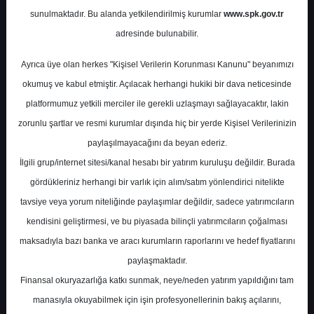
Potansiyel
%0.00
sunulmaktadır. Bu alanda yetkilendirilmiş kurumlar
www.spk.gov.tr
Getiri
adresinde bulunabilir.
Al
0
0
Ayrıca üye olan herkes "Kişisel Verilerin Korunması Kanunu" beyanımızı
Pazartesi, 23 Şubat 2026
okumuş ve kabul etmiştir. Açılacak herhangi hukiki bir dava neticesinde
platformumuz yetkili merciler ile gerekli uzlaşmayı sağlayacaktır, lakin
zorunlu şartlar ve resmi kurumlar dışında hiç bir yerde Kişisel Verilerinizin
paylaşılmayacağını da beyan ederiz.
İlgili grup/internet sitesi/kanal hesabı bir yatırım kuruluşu değildir. Burada
gördükleriniz herhangi bir varlık için alım/satım yönlendirici nitelikte
tavsiye veya yorum niteliğinde paylaşımlar değildir, sadece yatırımcıların
En Yüksek Tahmin
58,50 ₺
kendisini geliştirmesi, ve bu piyasada bilinçli yatırımcıların çoğalması
Ortalama Fiyat Tahmini
49,71 ₺
maksadıyla bazı banka ve aracı kurumların raporlarını ve hedef fiyatlarını
En Düşük Tahmin
42,40 ₺
paylaşmaktadır.
Ortalama Getiri Potansiyeli
%46.03
Finansal okuryazarlığa katkı sunmak, neye/neden yatırım yapıldığını tam
manasıyla okuyabilmek için işin profesyonellerinin bakış açılarını,