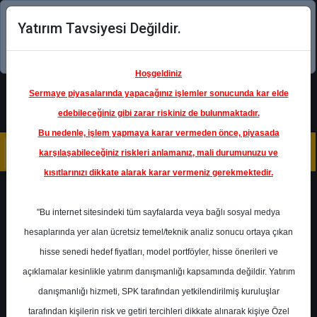
Yatırım Tavsiyesi Değildir.
Şimdi uygulamayı indirin!
Hoşgeldiniz
Sermaye piyasalarında yapacağınız işlemler sonucunda kar elde
edebileceğiniz gibi zarar riskiniz de bulunmaktadır.
Bu nedenle, işlem yapmaya karar vermeden önce, piyasada
karşılaşabileceğiniz riskleri anlamanız, mali durumunuzu ve
kısıtlarınızı dikkate alarak karar vermeniz gerekmektedir.
Geri Dön
"Bu internet sitesindeki tüm sayfalarda veya bağlı sosyal medya
hesaplarında yer alan ücretsiz temel/teknik analiz sonucu ortaya çıkan
hisse senedi hedef fiyatları, model portföyler, hisse önerileri ve
açıklamalar kesinlikle yatırım danışmanlığı kapsamında değildir. Yatırım
YKBNK
- YAPI VE KREDİ BANKASI
A.Ş.
danışmanlığı hizmeti, SPK tarafından yetkilendirilmiş kuruluşlar
Hedef Fiyat
53.00 ₺
tarafından kişilerin risk ve getiri tercihleri dikkate alınarak kişiye Özel