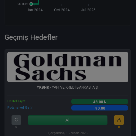
20.00 ₺
Jan 2024
Oct 2024
Jul 2025
Geçmiş Hedefler
YKBNK
- YAPI VE KREDİ BANKASI A.Ş.
Hedef Fiyat
48.00 ₺
Potansiyel Getiri
%0.00
Al
0
0
Çarşamba, 15 Nisan 2026