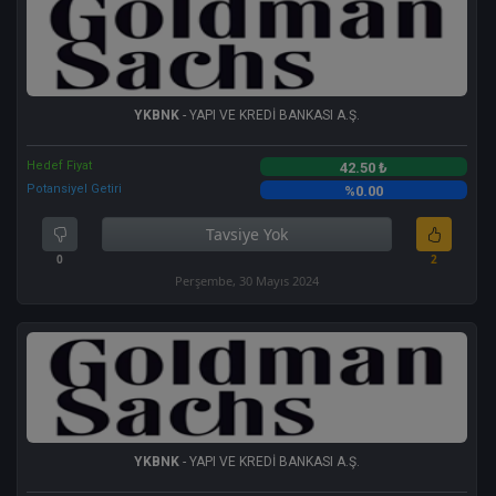
YKBNK
- YAPI VE KREDİ BANKASI A.Ş.
Hedef Fiyat
42.50 ₺
Potansiyel Getiri
%0.00
Tavsiye Yok
0
2
Perşembe, 30 Mayıs 2024
YKBNK
- YAPI VE KREDİ BANKASI A.Ş.