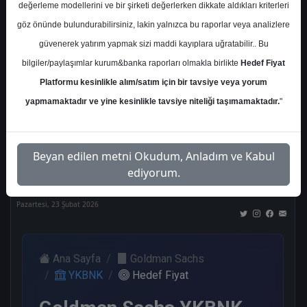
değerleme modellerini ve bir şirketi değerlerken dikkate aldıkları kriterleri
Kurum Sayısı
göz önünde bulundurabilirsiniz, lakin yalnızca bu raporlar veya analizlere
20
güvenerek yatırım yapmak sizi maddi kayıplara uğratabilir.. Bu
Al
Tut
End.
Endeks
Tavsiye
bilgiler/paylaşımlar kurum&banka raporları olmakla birlikte
Hedef Fiyat
Paralel
Üstü
Yok
Get.
Get.
Platformu kesinlikle alım/satım için bir tavsiye veya yorum
8
2
1
1
5
yapmamaktadır ve yine kesinlikle tavsiye niteliği taşımamaktadır.
"
Nötr
Beyan edilen metni Okudum, Anladım ve Kabul
3
ediyorum.
Pazartesi, 23 Şubat 2026
Ana Sayfa
Goldman Sachs
YKBNK
Hedef Fiyat