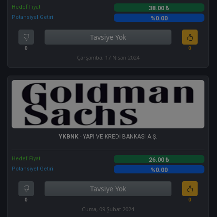
Hedef Fiyat
38.00 ₺
Potansiyel Getiri
%0.00
Tavsiye Yok
0
0
Çarşamba, 17 Nisan 2024
YKBNK
- YAPI VE KREDİ BANKASI A.Ş.
Hedef Fiyat
26.00 ₺
Potansiyel Getiri
%0.00
Tavsiye Yok
0
0
Cuma, 09 Şubat 2024