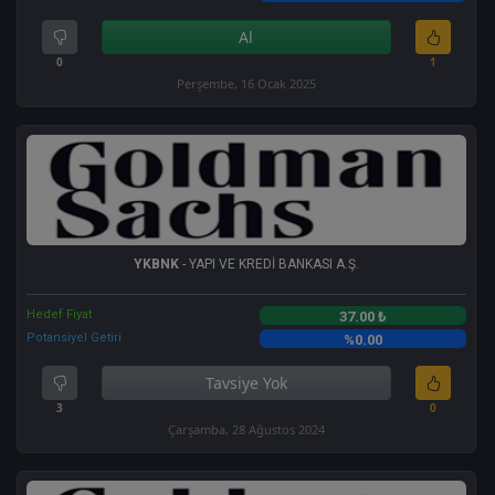
Al
0
1
Perşembe, 16 Ocak 2025
YKBNK
- YAPI VE KREDİ BANKASI A.Ş.
Hedef Fiyat
37.00 ₺
Potansiyel Getiri
%0.00
Tavsiye Yok
3
0
Çarşamba, 28 Ağustos 2024