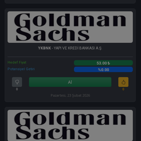
YKBNK
- YAPI VE KREDİ BANKASI A.Ş.
Hedef Fiyat
53.00 ₺
Potansiyel Getiri
%0.00
Al
0
0
Pazartesi, 23 Şubat 2026