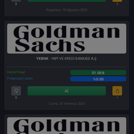
0
3
Pazartesi, 18 Ağustos 2025
YKBNK
- YAPI VE KREDİ BANKASI A.Ş.
Hedef Fiyat
51.00 ₺
Potansiyel Getiri
%0.00
Al
0
1
Cuma, 25 Temmuz 2025