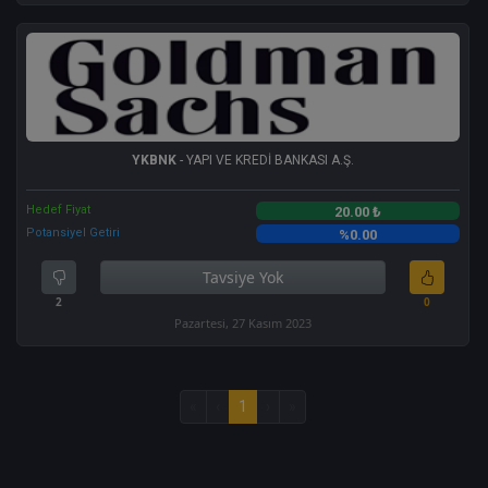
YKBNK
- YAPI VE KREDİ BANKASI A.Ş.
Hedef Fiyat
20.00 ₺
Potansiyel Getiri
%0.00
Tavsiye Yok
2
0
Pazartesi, 27 Kasım 2023
«
‹
1
›
»