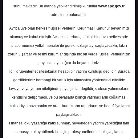
sunulmaktadır. Bu alanda yetkilendirilmiş kurumlar
www.spk.gov.tr
adresinde bulunabilir.
Ayrıca üye olan herkes "Kişisel Verilerin Korunması Kanunu" beyanımızı
okumuş ve kabul etmiştir. Açılacak herhangi hukiki bir dava neticesinde
platformumuz yetkili merciler ile gerekli uzlaşmayı sağlayacaktır, lakin
zorunlu şartlar ve resmi kurumlar dışında hiç bir yerde Kişisel Verilerinizin
paylaşılmayacağını da beyan ederiz.
İlgili grup/internet sitesi/kanal hesabı bir yatırım kuruluşu değildir. Burada
gördükleriniz herhangi bir varlık için alım/satım yönlendirici nitelikte
tavsiye veya yorum niteliğinde paylaşımlar değildir, sadece yatırımcıların
kendisini geliştirmesi, ve bu piyasada bilinçli yatırımcıların çoğalması
maksadıyla bazı banka ve aracı kurumların raporlarını ve hedef fiyatlarını
paylaşmaktadır.
Finansal okuryazarlığa katkı sunmak, neye/neden yatırım yapıldığını tam
manasıyla okuyabilmek için işin profesyonellerinin bakış açılarını,