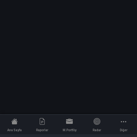
Ana Sayfa
Raporlar
M.Portföy
Radar
Diğer