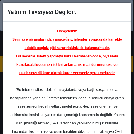
Yatırım Tavsiyesi Değildir.
Şimdi uygulamayı indirin!
Hoşgeldiniz
Sermaye piyasalarında yapacağınız işlemler sonucunda kar elde
edebileceğiniz gibi zarar riskiniz de bulunmaktadır.
Bu nedenle, işlem yapmaya karar vermeden önce, piyasada
karşılaşabileceğiniz riskleri anlamanız, mali durumunuzu ve
kısıtlarınızı dikkate alarak karar vermeniz gerekmektedir.
Türkiye Sigorta
"Bu internet sitesindeki tüm sayfalarda veya bağlı sosyal medya
hesaplarında yer alan ücretsiz temel/teknik analiz sonucu ortaya çıkan
hisse senedi hedef fiyatları, model portföyler, hisse önerileri ve
açıklamalar kesinlikle yatırım danışmanlığı kapsamında değildir. Yatırım
danışmanlığı hizmeti, SPK tarafından yetkilendirilmiş kuruluşlar
tarafından kişilerin risk ve getiri tercihleri dikkate alınarak kişiye Özel
Tahminler
Raporlar