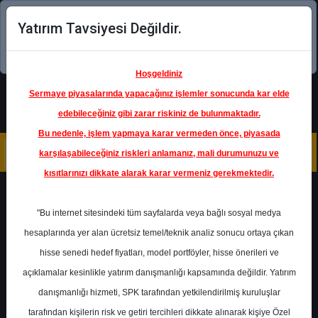
Yatırım Tavsiyesi Değildir.
Şimdi uygulamayı indirin!
Hoşgeldiniz
Sermaye piyasalarında yapacağınız işlemler sonucunda kar elde
edebileceğiniz gibi zarar riskiniz de bulunmaktadır.
Bu nedenle, işlem yapmaya karar vermeden önce, piyasada
karşılaşabileceğiniz riskleri anlamanız, mali durumunuzu ve
kısıtlarınızı dikkate alarak karar vermeniz gerekmektedir.
Geri Dön
"Bu internet sitesindeki tüm sayfalarda veya bağlı sosyal medya
hesaplarında yer alan ücretsiz temel/teknik analiz sonucu ortaya çıkan
Ana Sayfa
Raporlar
Alnus Yatırım
hisse senedi hedef fiyatları, model portföyler, hisse önerileri ve
Rapor Detay
açıklamalar kesinlikle yatırım danışmanlığı kapsamında değildir. Yatırım
danışmanlığı hizmeti, SPK tarafından yetkilendirilmiş kuruluşlar
AGHOL - Hedef Fiyat
tarafından kişilerin risk ve getiri tercihleri dikkate alınarak kişiye Özel