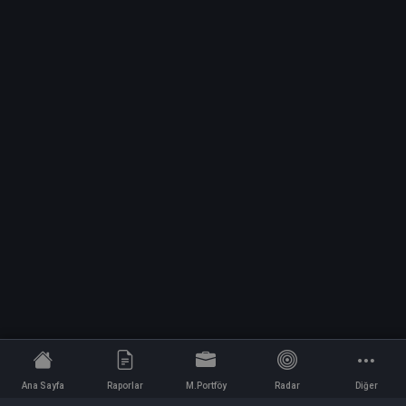
Ana Sayfa
Raporlar
M.Portföy
Radar
Diğer