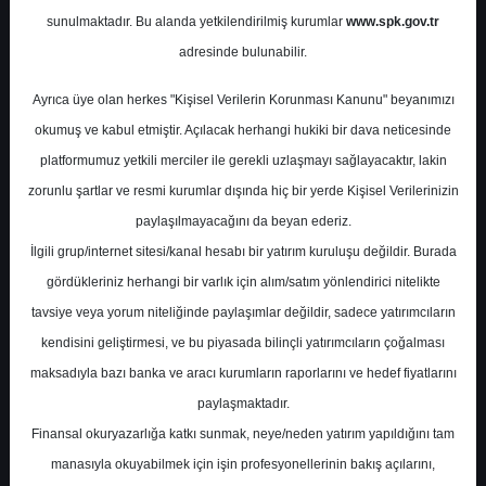
sunulmaktadır. Bu alanda yetkilendirilmiş kurumlar
www.spk.gov.tr
Alnus Yatırım
23 Kasım 2024
adresinde bulunabilir.
Ayrıca üye olan herkes "Kişisel Verilerin Korunması Kanunu" beyanımızı
okumuş ve kabul etmiştir. Açılacak herhangi hukiki bir dava neticesinde
platformumuz yetkili merciler ile gerekli uzlaşmayı sağlayacaktır, lakin
zorunlu şartlar ve resmi kurumlar dışında hiç bir yerde Kişisel Verilerinizin
paylaşılmayacağını da beyan ederiz.
İlgili grup/internet sitesi/kanal hesabı bir yatırım kuruluşu değildir. Burada
A-
A+
gördükleriniz herhangi bir varlık için alım/satım yönlendirici nitelikte
Alnus Yatırım AG Anadolu Grubu Holding
tavsiye veya yorum niteliğinde paylaşımlar değildir, sadece yatırımcıların
için hedef fiyatını 460,0 TL, tavsiyesini 'AL'
kendisini geliştirmesi, ve bu piyasada bilinçli yatırımcıların çoğalması
olarak korudu.
maksadıyla bazı banka ve aracı kurumların raporlarını ve hedef fiyatlarını
paylaşmaktadır.
Finansal okuryazarlığa katkı sunmak, neye/neden yatırım yapıldığını tam
Cumartesi, 23 Kasım 2024 00:00
manasıyla okuyabilmek için işin profesyonellerinin bakış açılarını,