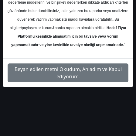
değerleme modellerini ve bir şirketi değerlerken dikkate aldıkları kriterleri
S.No
Dosya Adı
İndir
göz önünde bulundurabilirsiniz, lakin yalnızca bu raporlar veya analizlere
alnus-yatirim-aghol-hedef-
İlgili
güvenerek yatırım yapmak sizi maddi kayıplara uğratabilir.. Bu
1
fiyat-4409984
Dosyayı İndir
bilgiler/paylaşımlar kurum&banka raporları olmakla birlikte
Hedef Fiyat
Platformu kesinlikle alım/satım için bir tavsiye veya yorum
yapmamaktadır ve yine kesinlikle tavsiye niteliği taşımamaktadır.
"
1
Beyan edilen metni Okudum, Anladım ve Kabul
ediyorum.