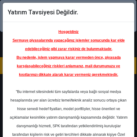
Yatırım Tavsiyesi Değildir.
Şimdi uygulamayı indirin!
Hoşgeldiniz
Sermaye piyasalarında yapacağınız işlemler sonucunda kar elde
edebileceğiniz gibi zarar riskiniz de bulunmaktadır.
Bu nedenle, işlem yapmaya karar vermeden önce, piyasada
karşılaşabileceğiniz riskleri anlamanız, mali durumunuzu ve
kısıtlarınızı dikkate alarak karar vermeniz gerekmektedir.
Geri Dön
"Bu internet sitesindeki tüm sayfalarda veya bağlı sosyal medya
hesaplarında yer alan ücretsiz temel/teknik analiz sonucu ortaya çıkan
Ana Sayfa
Raporlar
Gedik Yatırım
hisse senedi hedef fiyatları, model portföyler, hisse önerileri ve
Rapor Detay
açıklamalar kesinlikle yatırım danışmanlığı kapsamında değildir. Yatırım
danışmanlığı hizmeti, SPK tarafından yetkilendirilmiş kuruluşlar
AGHOL - Hedef Fiyat
tarafından kişilerin risk ve getiri tercihleri dikkate alınarak kişiye Özel