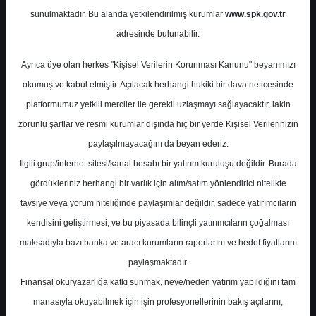
sunulmaktadır. Bu alanda yetkilendirilmiş kurumlar
www.spk.gov.tr
Gedik Yatırım
12 Mayıs 2025
adresinde bulunabilir.
Ayrıca üye olan herkes "Kişisel Verilerin Korunması Kanunu" beyanımızı
okumuş ve kabul etmiştir. Açılacak herhangi hukiki bir dava neticesinde
platformumuz yetkili merciler ile gerekli uzlaşmayı sağlayacaktır, lakin
zorunlu şartlar ve resmi kurumlar dışında hiç bir yerde Kişisel Verilerinizin
paylaşılmayacağını da beyan ederiz.
İlgili grup/internet sitesi/kanal hesabı bir yatırım kuruluşu değildir. Burada
A-
A+
gördükleriniz herhangi bir varlık için alım/satım yönlendirici nitelikte
Gedik Yatırım Anadolu Grubu Holding için
tavsiye veya yorum niteliğinde paylaşımlar değildir, sadece yatırımcıların
hedef fiyatını 339,0 TL, tavsiyesini ise
kendisini geliştirmesi, ve bu piyasada bilinçli yatırımcıların çoğalması
'Endekse Paralel Getiri' olarak belirledi.
maksadıyla bazı banka ve aracı kurumların raporlarını ve hedef fiyatlarını
paylaşmaktadır.
Finansal okuryazarlığa katkı sunmak, neye/neden yatırım yapıldığını tam
Pazartesi, 12 Mayıs 2025 00:00
manasıyla okuyabilmek için işin profesyonellerinin bakış açılarını,