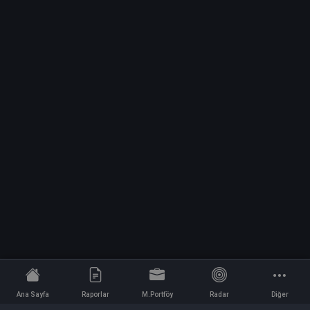
Ana Sayfa
Raporlar
M.Portföy
Radar
Diğer