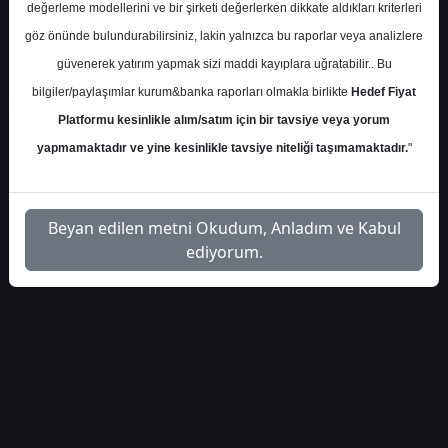
değerleme modellerini ve bir şirketi değerlerken dikkate aldıkları kriterleri
göz önünde bulundurabilirsiniz, lakin yalnızca bu raporlar veya analizlere
güvenerek yatırım yapmak sizi maddi kayıplara uğratabilir.. Bu
bilgiler/paylaşımlar kurum&banka raporları olmakla birlikte
Hedef Fiyat
1
Platformu kesinlikle alım/satım için bir tavsiye veya yorum
yapmamaktadır ve yine kesinlikle tavsiye niteliği taşımamaktadır.
"
Beyan edilen metni Okudum, Anladım ve Kabul
ediyorum.