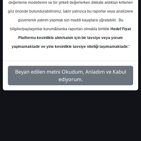
değerleme modellerini ve bir şirketi değerlerken dikkate aldıkları kriterleri
S.No
Dosya Adı
İndir
göz önünde bulundurabilirsiniz, lakin yalnızca bu raporlar veya analizlere
güvenerek yatırım yapmak sizi maddi kayıplara uğratabilir.. Bu
İlgili
ak-yatirim-bankacilik-
bilgiler/paylaşımlar kurum&banka raporları olmakla birlikte
Hedef Fiyat
1
Dosyayı
sektoru-kar-beklentileri
İndir
Platformu kesinlikle alım/satım için bir tavsiye veya yorum
yapmamaktadır ve yine kesinlikle tavsiye niteliği taşımamaktadır.
"
Beyan edilen metni Okudum, Anladım ve Kabul
ediyorum.
1