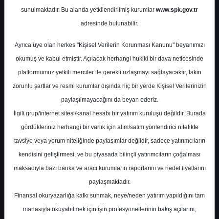
Sektörü Kar Beklentileri
sunulmaktadır. Bu alanda yetkilendirilmiş kurumlar
www.spk.gov.tr
adresinde bulunabilir.
Ak Yatırım
23 Ocak 2024
Ayrıca üye olan herkes "Kişisel Verilerin Korunması Kanunu" beyanımızı
okumuş ve kabul etmiştir. Açılacak herhangi hukiki bir dava neticesinde
platformumuz yetkili merciler ile gerekli uzlaşmayı sağlayacaktır, lakin
zorunlu şartlar ve resmi kurumlar dışında hiç bir yerde Kişisel Verilerinizin
paylaşılmayacağını da beyan ederiz.
İlgili grup/internet sitesi/kanal hesabı bir yatırım kuruluşu değildir. Burada
gördükleriniz herhangi bir varlık için alım/satım yönlendirici nitelikte
A-
A+
tavsiye veya yorum niteliğinde paylaşımlar değildir, sadece yatırımcıların
kendisini geliştirmesi, ve bu piyasada bilinçli yatırımcıların çoğalması
Ak Yatırım Bankacılık Sektörü 4. Çeyrek Kar
maksadıyla bazı banka ve aracı kurumların raporlarını ve hedef fiyatlarını
Beklentileri Raporu
paylaşmaktadır.
Finansal okuryazarlığa katkı sunmak, neye/neden yatırım yapıldığını tam
Salı, 23 Ocak 2024 00:00
manasıyla okuyabilmek için işin profesyonellerinin bakış açılarını,