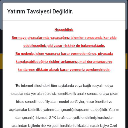
Yatırım Tavsiyesi Değildir.
Şimdi uygulamayı indirin!
Hoşgeldiniz
Sermaye piyasalarında yapacağınız işlemler sonucunda kar elde
edebileceğiniz gibi zarar riskiniz de bulunmaktadır.
Bu nedenle, işlem yapmaya karar vermeden önce, piyasada
karşılaşabileceğiniz riskleri anlamanız, mali durumunuzu ve
kısıtlarınızı dikkate alarak karar vermeniz gerekmektedir.
Geri Dön
"Bu internet sitesindeki tüm sayfalarda veya bağlı sosyal medya
hesaplarında yer alan ücretsiz temel/teknik analiz sonucu ortaya çıkan
Ana Sayfa
Raporlar
Ak Yatırım
hisse senedi hedef fiyatları, model portföyler, hisse önerileri ve
Rapor Detay
açıklamalar kesinlikle yatırım danışmanlığı kapsamında değildir. Yatırım
danışmanlığı hizmeti, SPK tarafından yetkilendirilmiş kuruluşlar
Ak Yatırım - Bankacılık
tarafından kişilerin risk ve getiri tercihleri dikkate alınarak kişiye Özel