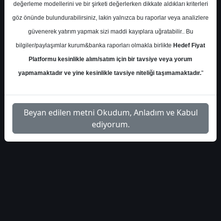
Salı, 30 Ocak 2024 00:00
değerleme modellerini ve bir şirketi değerlerken dikkate aldıkları kriterleri
göz önünde bulundurabilirsiniz, lakin yalnızca bu raporlar veya analizlere
S.No
Dosya Adı
İndir
güvenerek yatırım yapmak sizi maddi kayıplara uğratabilir.. Bu
bilgiler/paylaşımlar kurum&banka raporları olmakla birlikte
Hedef Fiyat
kervan-gida-hedeffiyat-
İlgili Dosyayı
1
Platformu kesinlikle alım/satım için bir tavsiye veya yorum
2024
İndir
yapmamaktadır ve yine kesinlikle tavsiye niteliği taşımamaktadır.
"
Beyan edilen metni Okudum, Anladım ve Kabul
ediyorum.
1