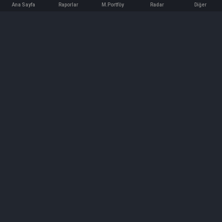
Ana Sayfa
Raporlar
M.Portföy
Radar
Diğer
İletişim
Bilgi ve Reklam için bizimle iletişime geçin!
iletisim@hedeffiyat.com.tr