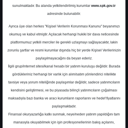
Hedef Fiyat Raporu
sunulmaktadır. Bu alanda yetkilendirilmiş kurumlar
www.spk.gov.tr
adresinde bulunabilir.
Ak Yatırım
30 Ocak 2024
Ayrıca üye olan herkes "Kişisel Verilerin Korunması Kanunu" beyanımızı
okumuş ve kabul etmiştir. Açılacak herhangi hukiki bir dava neticesinde
platformumuz yetkili merciler ile gerekli uzlaşmayı sağlayacaktır, lakin
zorunlu şartlar ve resmi kurumlar dışında hiç bir yerde Kişisel Verilerinizin
paylaşılmayacağını da beyan ederiz.
İlgili grup/internet sitesi/kanal hesabı bir yatırım kuruluşu değildir. Burada
gördükleriniz herhangi bir varlık için alım/satım yönlendirici nitelikte
A-
A+
tavsiye veya yorum niteliğinde paylaşımlar değildir, sadece yatırımcıların
kendisini geliştirmesi, ve bu piyasada bilinçli yatırımcıların çoğalması
Ak Yatırım Kervan Gıda için hedef fiyatını
maksadıyla bazı banka ve aracı kurumların raporlarını ve hedef fiyatlarını
40,70 TL, tavsiyesini "Endeks üstü Getiri"
paylaşmaktadır.
olarak korudu
Finansal okuryazarlığa katkı sunmak, neye/neden yatırım yapıldığını tam
manasıyla okuyabilmek için işin profesyonellerinin bakış açılarını,