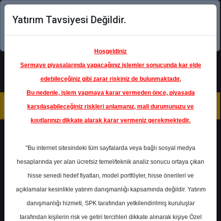
Yatırım Tavsiyesi Değildir.
Şimdi uygulamayı indirin!
Hoşgeldiniz
Sermaye piyasalarında yapacağınız işlemler sonucunda kar elde
edebileceğiniz gibi zarar riskiniz de bulunmaktadır.
Bu nedenle, işlem yapmaya karar vermeden önce, piyasada
karşılaşabileceğiniz riskleri anlamanız, mali durumunuzu ve
kısıtlarınızı dikkate alarak karar vermeniz gerekmektedir.
Geri Dön
"Bu internet sitesindeki tüm sayfalarda veya bağlı sosyal medya
hesaplarında yer alan ücretsiz temel/teknik analiz sonucu ortaya çıkan
Ana Sayfa
Raporlar
Ak Yatırım
hisse senedi hedef fiyatları, model portföyler, hisse önerileri ve
Rapor Detay
açıklamalar kesinlikle yatırım danışmanlığı kapsamında değildir. Yatırım
danışmanlığı hizmeti, SPK tarafından yetkilendirilmiş kuruluşlar
Ak Yatırım - Kervan Gıda
tarafından kişilerin risk ve getiri tercihleri dikkate alınarak kişiye Özel